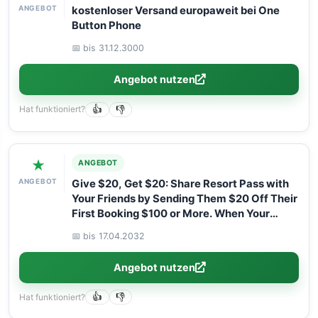
ANGEBOT
kostenloser Versand europaweit bei One
Button Phone
📅 bis 31.12.3000
Angebot nutzen
Hat funktioniert?
👍
👎
★
ANGEBOT
ANGEBOT
Give $20, Get $20: Share Resort Pass with
Your Friends by Sending Them $20 Off Their
First Booking $100 or More. When Your
Friend Attends Their Daycation, You’ll Get
📅 bis 17.04.2032
$20 Off Your Next $100 or More Booking!
Angebot nutzen
Hat funktioniert?
👍
👎