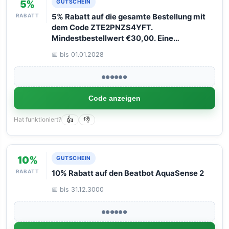
5%
GUTSCHEIN
RABATT
5% Rabatt auf die gesamte Bestellung mit
dem Code ZTE2PNZS4YFT.
Mindestbestellwert €30,00. Eine
Verwendung pro Kunde. Nicht mit anderen
📅 bis 01.01.2028
Rabatten kombinierbar.
●●●●●●
Code anzeigen
Hat funktioniert?
👍
👎
10%
GUTSCHEIN
RABATT
10% Rabatt auf den Beatbot AquaSense 2
📅 bis 31.12.3000
●●●●●●