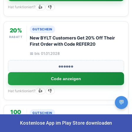
Hat funktioniert?
👍
👎
20%
GUTSCHEIN
RABATT
New BYLT Customers Get 20% Off Their
First Order with Code REFER20
📅 bis 01.01.2028
●●●●●●
Code anzeigen
Hat funktioniert?
👍
👎
💬
100
GUTSCHEIN
€
Spare bis zu 100€ auf das Hochbeet-
Kostenlose App im Play Store downloaden
SPAREN
Frühbeet Bundle 100 x 200 cm, 84 cm Höhe!