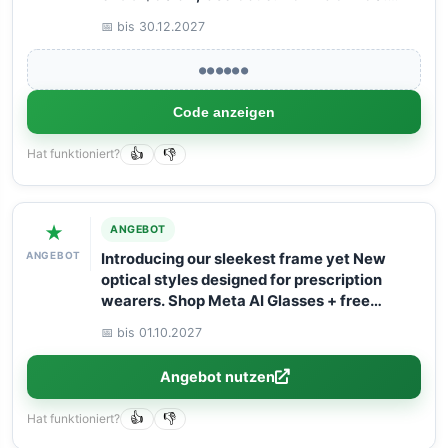
Book your Flight now with Arangrant!
📅 bis 30.12.2027
●●●●●●
Code anzeigen
Hat funktioniert?
👍
👎
★
ANGEBOT
ANGEBOT
Introducing our sleekest frame yet New
optical styles designed for prescription
wearers. Shop Meta AI Glasses + free
shipping!
📅 bis 01.10.2027
Angebot nutzen
Hat funktioniert?
👍
👎