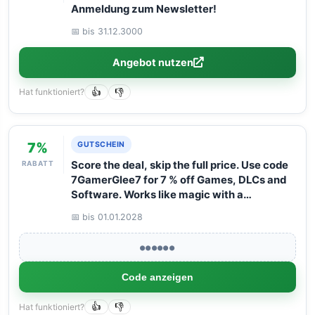
Anmeldung zum Newsletter!
📅 bis 31.12.3000
Angebot nutzen
Hat funktioniert?
👍
👎
7%
GUTSCHEIN
RABATT
Score the deal, skip the full price. Use code
7GamerGlee7 for 7 % off Games, DLCs and
Software. Works like magic with a
maximum basket value of 125 euro.
📅 bis 01.01.2028
●●●●●●
Code anzeigen
Hat funktioniert?
👍
👎