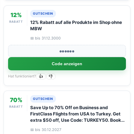
12%
GUTSCHEIN
RABATT
12% Rabatt auf alle Produkte im Shop ohne
MBW
📅 bis 31.12.3000
●●●●●●
Code anzeigen
Hat funktioniert?
👍
👎
70%
GUTSCHEIN
RABATT
Save Up to 70% Off on Business and
FirstClass Flights from USA to Turkey. Get
extra $50 off, Use Code: TURKEY50. Book
your Flight now with Arangrant!
📅 bis 30.12.2027