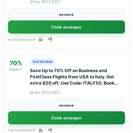
📅 bis 30.12.2027
with Arangrant!
●●●●●●
Code anzeigen
Hat funktioniert?
👍
👎
70%
GUTSCHEIN
RABATT
Save Up to 70% Off on Business and
FirstClass Flights from USA to Italy. Get
extra $50 off, Use Code: ITALY50. Book
your Flight now with Arangrant!
📅 bis 30.12.2027
●●●●●●
Code anzeigen
Hat funktioniert?
👍
👎