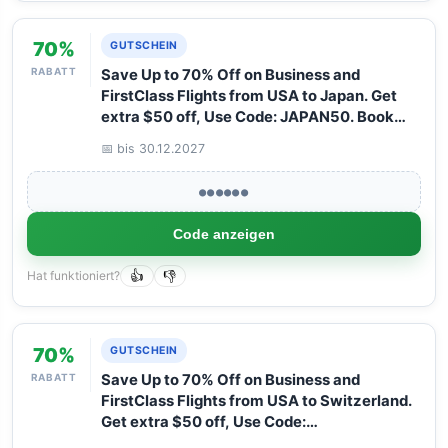
70%
GUTSCHEIN
RABATT
Save Up to 70% Off on Business and
FirstClass Flights from USA to Japan. Get
extra $50 off, Use Code: JAPAN50. Book
your Flight now with Arangrant!
📅 bis 30.12.2027
●●●●●●
Code anzeigen
Hat funktioniert?
👍
👎
70%
GUTSCHEIN
RABATT
Save Up to 70% Off on Business and
FirstClass Flights from USA to Switzerland.
Get extra $50 off, Use Code:
SWITZERLAND50. Book your Flight now