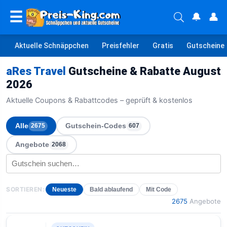
☰
🔔
👤
Aktuelle Schnäppchen
Preisfehler
Gratis
Gutscheine
aRes Travel
Gutscheine & Rabatte August
2026
Aktuelle Coupons & Rabattcodes – geprüft & kostenlos
Alle
Gutschein-Codes
2675
607
Angebote
2068
SORTIEREN:
Neueste
Bald ablaufend
Mit Code
2675
Angebote