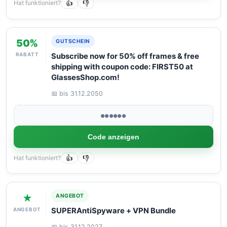
Hat funktioniert?
👍
👎
50%
GUTSCHEIN
RABATT
Subscribe now for 50% off frames & free
shipping with coupon code: FIRST50 at
GlassesShop.com!
📅 bis 31.12.2050
●●●●●●
Code anzeigen
Hat funktioniert?
👍
👎
★
ANGEBOT
ANGEBOT
SUPERAntiSpyware + VPN Bundle
📅 bis 31.12.2027