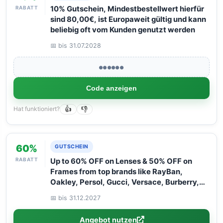
RABATT
10% Gutschein, Mindestbestellwert hierfür
sind 80,00€, ist Europaweit gültig und kann
beliebig oft vom Kunden genutzt werden
📅 bis 31.07.2028
●●●●●●
Code anzeigen
Hat funktioniert?
👍
👎
60%
GUTSCHEIN
RABATT
Up to 60% OFF on Lenses & 50% OFF on
Frames from top brands like RayBan,
Oakley, Persol, Gucci, Versace, Burberry,
and Flexon. Hurry – limited time only! Don''t
📅 bis 31.12.2027
miss out!
Angebot nutzen