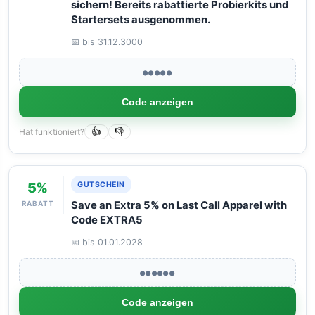
sichern! Bereits rabattierte Probierkits und
Startersets ausgenommen.
📅 bis 31.12.3000
●●●●●
Code anzeigen
Hat funktioniert?
👍
👎
5%
GUTSCHEIN
RABATT
Save an Extra 5% on Last Call Apparel with
Code EXTRA5
📅 bis 01.01.2028
●●●●●●
Code anzeigen