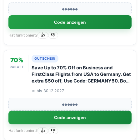
●●●●●●
Code anzeigen
Hat funktioniert?
👍
👎
70%
GUTSCHEIN
RABATT
Save Up to 70% Off on Business and
FirstClass Flights from USA to Germany. Get
extra $50 off, Use Code: GERMANY50. Book
your Flight now with Arangrant!
📅 bis 30.12.2027
●●●●●●
Code anzeigen
Hat funktioniert?
👍
👎