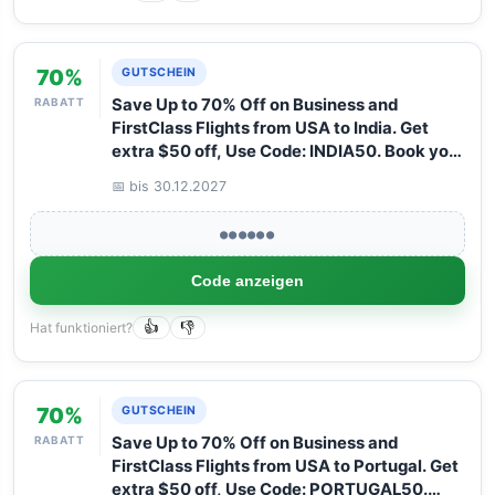
70%
GUTSCHEIN
RABATT
Save Up to 70% Off on Business and
FirstClass Flights from USA to India. Get
extra $50 off, Use Code: INDIA50. Book your
Flight now with Arangrant!
📅 bis 30.12.2027
●●●●●●
Code anzeigen
Hat funktioniert?
👍
👎
70%
GUTSCHEIN
RABATT
Save Up to 70% Off on Business and
FirstClass Flights from USA to Portugal. Get
extra $50 off, Use Code: PORTUGAL50.