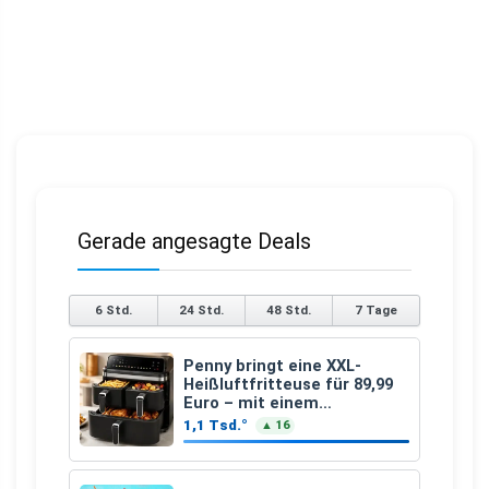
Gerade angesagte Deals
6 Std.
24 Std.
48 Std.
7 Tage
Penny bringt eine XXL-
Heißluftfritteuse für 89,99
Euro – mit einem
besonderen Vorteil
1,1 Tsd.°
▲ 16