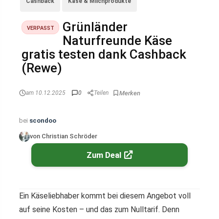
Cashback
Käse & Milchprodukte
Grünländer
VERPASST
Naturfreunde Käse
gratis testen dank Cashback
(Rewe)
am 10.12.2025
0
Teilen
bei
scondoo
von Christian Schröder
Zum Deal
Ein Käseliebhaber kommt bei diesem Angebot voll
auf seine Kosten – und das zum Nulltarif. Denn