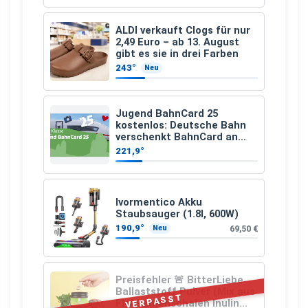
ALDI verkauft Clogs für nur
2,49 Euro – ab 13. August
gibt es sie in drei Farben
243°
Neu
Jugend BahnCard 25
kostenlos: Deutsche Bahn
verschenkt BahnCard an
Kinder und Jugendliche
221,9°
Ivormentico Akku
Staubsauger (1.8l, 600W)
190,9°
69,50 €
Neu
Preisfehler 🚨 BitterLiebe
Ballaststoff Pulver (Mix aus
VERPASST
Flohsamenschalen Inulin