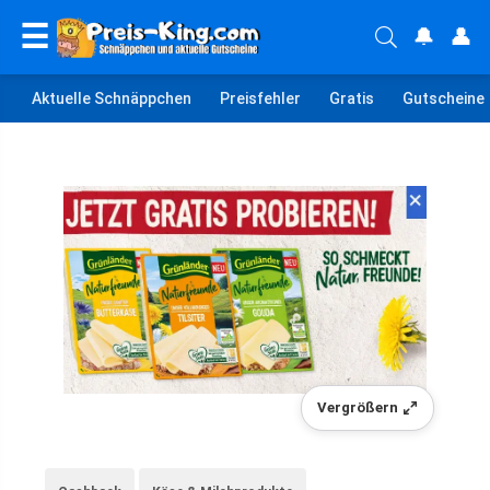
☰
🔔
👤
Aktuelle Schnäppchen
Preisfehler
Gratis
Gutscheine
Vergrößern