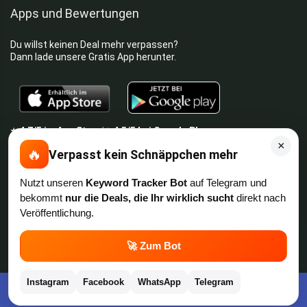
Apps und Bewertungen
Du willst keinen Deal mehr verpassen?
Dann lade unsere Gratis App herunter.
⭐
4,7/5
im App Store
⭐
4,5/5
bei Google Play
|
4,9/5
Trustpilot
⭐
4,9/5
auf Google
|
×
🔥
Verpasst kein Schnäppchen mehr
Keine Lust Schnäppchen zu suchen?
Nutzt unseren
Keyword Tracker Bot
auf Telegram und
bekommt
nur die Deals, die Ihr wirklich sucht
direkt nach
Preis King ist euer Schnäppchen-Blog
und bietet euch jeden Tag
Veröffentlichung.
aktuelle Angebote,
Gratisartikel
, aktuelle
Rabattcodes
, Preisfehler,
Cashback
und vieles mehr.
💬
🚀 Zum Bot
Angebote können kurz nach Veröffentlichung vergriffen sein. Irrtümer
und Preisänderungen sind vorbehalten. Alle Preise werden vor der
Instagram
Facebook
WhatsApp
Telegram
Veröffentlichung redaktionell durch uns geprüft. Es besteht kein
Kostenlose App im Play Store downloaden
rechtlicher Anspruch auf den ausgeschriebenen Preis.