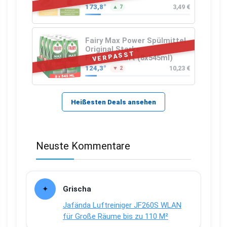
(Präbiotika) Leinsamen &
173,8°
3,49 €
▲ 7
Apfelfaser)
Fairy Max Power Spülmittel
Original Starke
VERPASST
Fettlösekraft (8x545ml)
124,3°
10,23 €
▼ 2
Heißesten Deals ansehen
Neuste Kommentare
Grischa
Jafända Luftreiniger JF260S WLAN
für Große Räume bis zu 110 M²