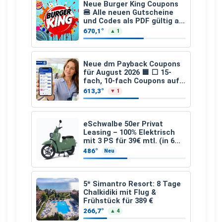
Neue Burger King Coupons
🍔 Alle neuen Gutscheine
und Codes als PDF gültig ab
25.07.2026 bis 04.09.2026
670,1°
▲ 1
Neue dm Payback Coupons
für August 2026 🟦 ⬜ 15-
fach, 10-fach Coupons auf
den gesamten Einkauf ab 2
613,3°
▼ 1
€
eSchwalbe 50er Privat
Leasing – 100% Elektrisch
mit 3 PS für 39€ mtl. (in 6
schicken Farben LF: 0.43, 36
486°
Neu
Monate, Bereitstellung:
159,00 €, 2.500 km/Jahr)
5* Simantro Resort: 8 Tage
Chalkidiki mit Flug &
Frühstück für 389 €
266,7°
▲ 4