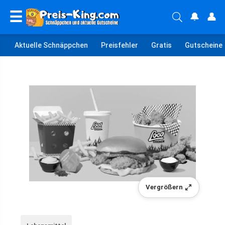
☰
🔔
👤
Aktuelle Schnäppchen
Preisfehler
Gratis
Gutscheine
Vergrößern