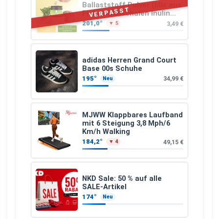
Ballaststoff Pulver (Mix aus
VERPASST
Flohsamenschalen Inulin
(Präbiotika) Leinsamen &
201,0°
3,49 €
▼ 5
Apfelfaser)
adidas Herren Grand Court
Base 00s Schuhe
195°
34,99 €
Neu
MJWW Klappbares Laufband
mit 6 Steigung 3,8 Mph/6
Km/h Walking
184,2°
49,15 €
▼ 4
NKD Sale: 50 % auf alle
SALE-Artikel
174°
Neu