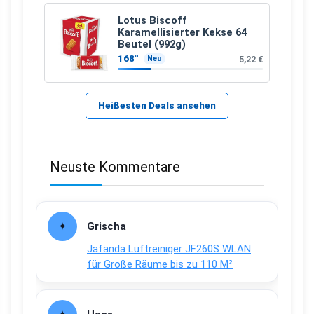
Lotus Biscoff
Karamellisierter Kekse 64
Beutel (992g)
168°
5,22 €
Neu
Heißesten Deals ansehen
Neuste Kommentare
Grischa
Jafända Luftreiniger JF260S WLAN
für Große Räume bis zu 110 M²