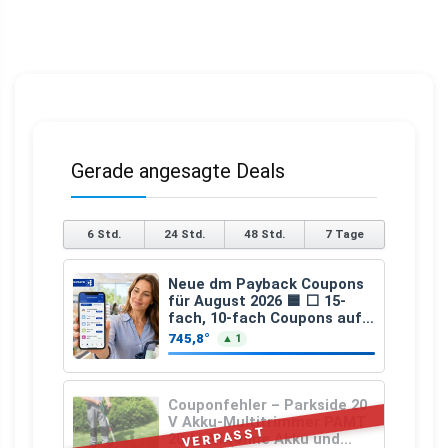
Gerade angesagte Deals
6 Std.
24 Std.
48 Std.
7 Tage
Neue dm Payback Coupons
für August 2026 🟦 ⬜ 15-
fach, 10-fach Coupons auf
den gesamten Einkauf ab 2
745,8°
▲ 1
€
Couponfehler – Parkside 20
V Akku-Multitrimmer PAMT
VERPASST
20-Li A1 (ohne Akku und