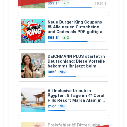
Ladegerät)
559,1°
19,94 €
▲ 7
Neue Burger King Coupons
🍔 Alle neuen Gutscheine
und Codes als PDF gültig ab
25.07.2026 bis 04.09.2026
508,8°
▲ 2
DEICHMANN PLUS startet in
Deutschland: Diese Vorteile
bekommt Ihr jetzt beim
Schuhkauf
366°
Neu
All Inclusive Urlaub in
Ägypten: 8 Tage im 4* Coral
Hills Resort Marsa Alam inkl.
Flüge ab 299 € p.P.
216°
Neu
Preisfehler 🚨 BitterLiebe