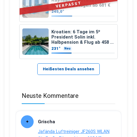
Rayhaan by Rotana mit All
VERPASST
Inclusive & Flügen ab 681 €
245,0°
Kroatien: 6 Tage im 5*
President Solin inkl.
Halbpension & Flug ab 458 €
pro Person
231°
Neu
Heißesten Deals ansehen
Neuste Kommentare
Grischa
Jafända Luftreiniger JF260S WLAN