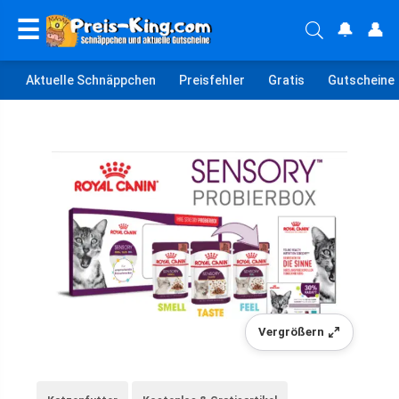
☰
🔔
👤
Aktuelle Schnäppchen
Preisfehler
Gratis
Gutscheine
Vergrößern