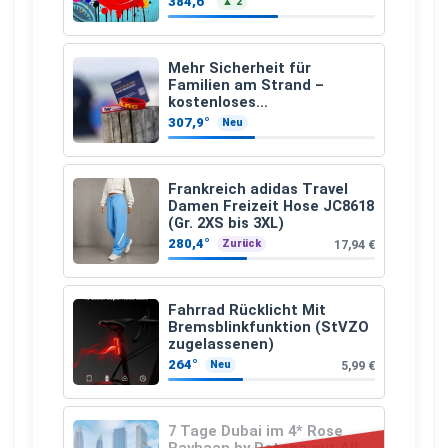
384,6°
▲ 2
Mehr Sicherheit für
Familien am Strand –
kostenloses
Kindersuchband der DLRG
307,9°
Neu
Frankreich adidas Travel
Damen Freizeit Hose JC8618
(Gr. 2XS bis 3XL)
280,4°
17,94 €
Zurück
Fahrrad Rücklicht Mit
Bremsblinkfunktion (StVZO
zugelassenen)
264°
5,99 €
Neu
7 Tage Dubai im 4* Rose