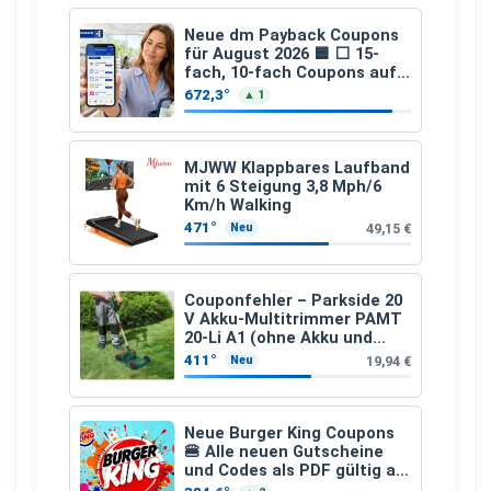
Neue dm Payback Coupons
für August 2026 🟦 ⬜ 15-
fach, 10-fach Coupons auf
den gesamten Einkauf ab 2
672,3°
▲ 1
€
MJWW Klappbares Laufband
mit 6 Steigung 3,8 Mph/6
Km/h Walking
471°
49,15 €
Neu
Couponfehler – Parkside 20
V Akku-Multitrimmer PAMT
20-Li A1 (ohne Akku und
Ladegerät)
411°
19,94 €
Neu
Neue Burger King Coupons
🍔 Alle neuen Gutscheine
und Codes als PDF gültig ab
25.07.2026 bis 04.09.2026