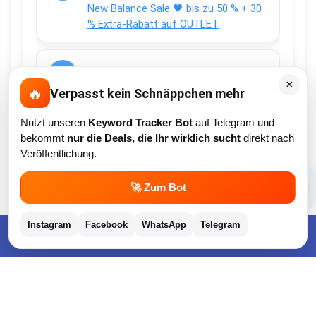
New Balance Sale 🖤 bis zu 50 % + 30
% Extra-Rabatt auf OUTLET
Anonym
×
🔥
Verpasst kein Schnäppchen mehr
New Balance Sale 🖤 bis zu 50 % + 30
% Extra-Rabatt auf OUTLET
Nutzt unseren
Keyword Tracker Bot
auf Telegram und
bekommt
nur die Deals, die Ihr wirklich sucht
direkt nach
Veröffentlichung.
Christian Schröder
💬
Aktuell Netto Marken-Discount
🚀 Zum Bot
Payback Coupons 🟦⬜ 25-Fach + 10-
fach Coupons auf den gesamten
Instagram
Facebook
WhatsApp
Telegram
Einkauf
Kostenlose App im Play Store downloaden