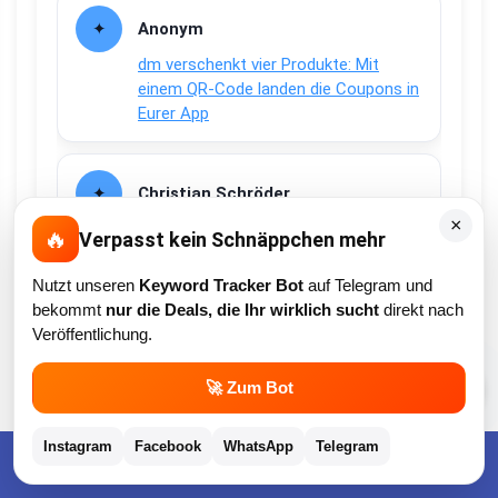
Anonym
dm verschenkt vier Produkte: Mit
einem QR-Code landen die Coupons in
Eurer App
Christian Schröder
×
New Balance Sale 🖤 bis zu 50 % + 30
🔥
Verpasst kein Schnäppchen mehr
% Extra-Rabatt auf OUTLET
Nutzt unseren
Keyword Tracker Bot
auf Telegram und
bekommt
nur die Deals, die Ihr wirklich sucht
direkt nach
Anonym
Veröffentlichung.
New Balance Sale 🖤 bis zu 50 % + 30
💬
🚀 Zum Bot
% Extra-Rabatt auf OUTLET
Instagram
Facebook
WhatsApp
Telegram
Kostenlose App im Play Store downloaden
Christian Schröder