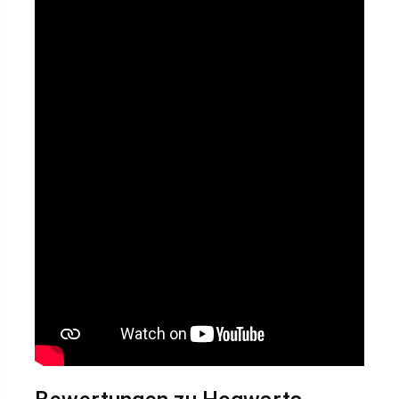
Ob ihr Hogwarts zum ersten Mal betretet oder das
Abenteuer erneut erleben wollt – dieser Deal lohnt
sich. Und wer Epic Games kennt, weiß: Solche
Aktionen sind immer limitiert.
Holt euch das Spiel
bis zum 18. Dezember 2025 um 17 Uhr
, danach
endet die Aktion.