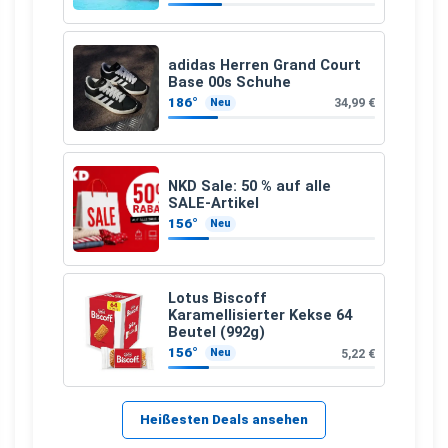
adidas Herren Grand Court
Base 00s Schuhe
186°
34,99 €
Neu
NKD Sale: 50 % auf alle
SALE-Artikel
156°
Neu
Lotus Biscoff
Karamellisierter Kekse 64
Beutel (992g)
156°
5,22 €
Neu
Heißesten Deals ansehen