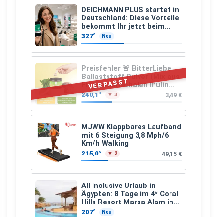
DEICHMANN PLUS startet in
Deutschland: Diese Vorteile
bekommt Ihr jetzt beim
Schuhkauf
327°
Neu
Preisfehler 🚨 BitterLiebe
Ballaststoff Pulver (Mix aus
VERPASST
Flohsamenschalen Inulin
(Präbiotika) Leinsamen &
240,1°
3,49 €
▼ 3
Apfelfaser)
MJWW Klappbares Laufband
mit 6 Steigung 3,8 Mph/6
Km/h Walking
215,0°
49,15 €
▼ 2
All Inclusive Urlaub in
Ägypten: 8 Tage im 4* Coral
Hills Resort Marsa Alam inkl.
Flüge ab 299 € p.P.
207°
Neu