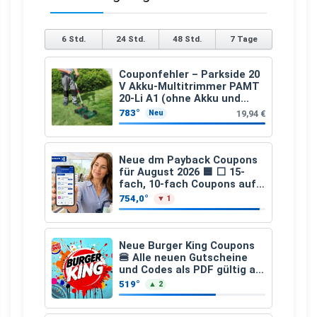
6 Std.
24 Std.
48 Std.
7 Tage
Couponfehler – Parkside 20
V Akku-Multitrimmer PAMT
20-Li A1 (ohne Akku und
Ladegerät)
783°
19,94 €
Neu
Neue dm Payback Coupons
für August 2026 🟦 ⬜ 15-
fach, 10-fach Coupons auf
den gesamten Einkauf ab 2
754,0°
▼ 1
€
Neue Burger King Coupons
🍔 Alle neuen Gutscheine
und Codes als PDF gültig ab
25.07.2026 bis 04.09.2026
519°
▲ 2