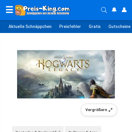
☰
🔔
👤
Aktuelle Schnäppchen
Preisfehler
Gratis
Gutscheine
Vergrößern