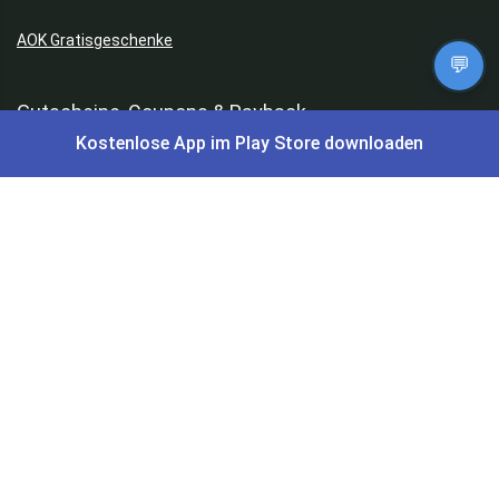
AOK Gratisgeschenke
💬
Gutscheine, Coupons & Payback
Kostenlose App im Play Store downloaden
Coupons & Gutscheine
DM Payback Coupons
Aral Payback Coupons
Edeka Payback Coupon
Burger King Gutscheine