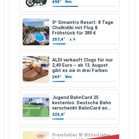
schicken Farben LF: 0.43, 36
495°
Neu
Monate, Bereitstellung:
159,00 €, 2.500 km/Jahr)
5* Simantro Resort: 8 Tage
Chalkidiki mit Flug &
Frühstück für 389 €
257,4°
▲ 4
ALDI verkauft Clogs für nur
2,49 Euro – ab 13. August
gibt es sie in drei Farben
249°
Neu
Jugend BahnCard 25
kostenlos: Deutsche Bahn
verschenkt BahnCard an
Kinder und Jugendliche
224,6°
Preisfehler 🚨 BitterLiebe