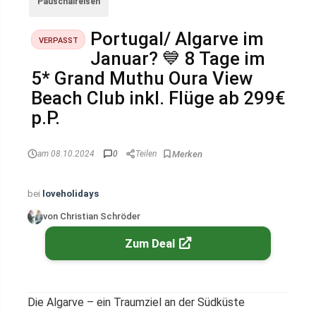
Pauschalreisen
Portugal/ Algarve im
VERPASST
Januar? 💙 8 Tage im
5* Grand Muthu Oura View
Beach Club inkl. Flüge ab 299€
p.P.
am 08.10.2024
0
Teilen
bei
loveholidays
von Christian Schröder
Zum Deal
Die Algarve – ein Traumziel an der Südküste