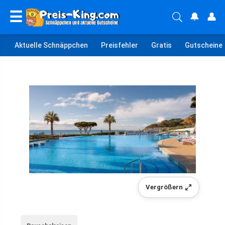
☰
🔔
👤
Aktuelle Schnäppchen
Preisfehler
Gratis
Gutscheine
Vergrößern