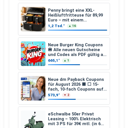
Penny bringt eine XXL-
Heißluftfritteuse für 89,99
Euro – mit einem
besonderen Vorteil
1,2 Tsd.°
▲ 16
Neue Burger King Coupons
🍔 Alle neuen Gutscheine
und Codes als PDF gültig ab
25.07.2026 bis 04.09.2026
665,1°
▲ 1
Neue dm Payback Coupons
für August 2026 🟦 ⬜ 15-
fach, 10-fach Coupons auf
den gesamten Einkauf ab 2
573,9°
▼ 2
€
eSchwalbe 50er Privat
Leasing – 100% Elektrisch
mit 3 PS für 39€ mtl. (in 6