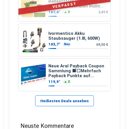
Ballaststoff Pulver (Mix aus
VERPASST
Flohsamenschalen Inulin
(Präbiotika) Leinsamen &
167,6°
3,49 €
▲ 8
Apfelfaser)
Ivormentico Akku
Staubsauger (1.8l, 600W)
163,7°
69,50 €
Neu
Neue Aral Payback Coupon
Sammlung 🟦⬜Mehrfach
Payback Punkte auf
Kraftstoffe und Erdgas
119,9°
▲ 2
Heißesten Deals ansehen
Neuste Kommentare