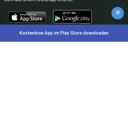
💬
⭐
4,7/5
im App Store
⭐
4,5/5
bei Google Play
|
Kostenlose App im Play Store downloaden
4,9/5
Trustpilot
⭐
4,9/5
auf Google
|
Keine Lust Schnäppchen zu suchen?
Preis King ist euer Schnäppchen-Blog
und bietet euch jeden Tag
aktuelle Angebote,
Gratisartikel
, aktuelle
Rabattcodes
, Preisfehler,
Cashback
und vieles mehr.
Angebote können kurz nach Veröffentlichung vergriffen sein. Irrtümer
und Preisänderungen sind vorbehalten. Alle Preise werden vor der
Veröffentlichung redaktionell durch uns geprüft. Es besteht kein
rechtlicher Anspruch auf den ausgeschriebenen Preis.
Schnäppchen & Angebote