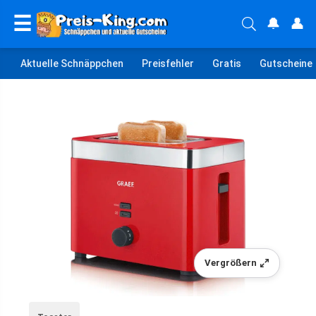
☰
🔔
👤
Aktuelle Schnäppchen
Preisfehler
Gratis
Gutscheine
Vergrößern