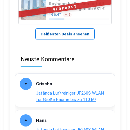
Rayhaan by Rotana mit All
VERPASST
Inclusive & Flügen ab 681 €
196,4°
▼ 2
Heißesten Deals ansehen
Neuste Kommentare
Grischa
Jafända Luftreiniger JF260S WLAN
für Große Räume bis zu 110 M²
Hans
Jafända Luftreiniger JF260S WLAN