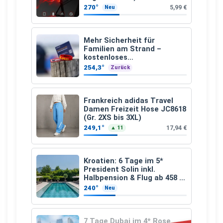
270°
5,99 €
Neu
Mehr Sicherheit für
Familien am Strand –
kostenloses
Kindersuchband der DLRG
254,3°
Zurück
Frankreich adidas Travel
Damen Freizeit Hose JC8618
(Gr. 2XS bis 3XL)
249,1°
17,94 €
▲ 11
Kroatien: 6 Tage im 5*
President Solin inkl.
Halbpension & Flug ab 458 €
pro Person
240°
Neu
7 Tage Dubai im 4* Rose