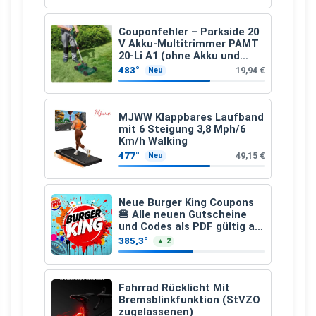
Couponfehler – Parkside 20
V Akku-Multitrimmer PAMT
20-Li A1 (ohne Akku und
Ladegerät)
483°
19,94 €
Neu
MJWW Klappbares Laufband
mit 6 Steigung 3,8 Mph/6
Km/h Walking
477°
49,15 €
Neu
Neue Burger King Coupons
🍔 Alle neuen Gutscheine
und Codes als PDF gültig ab
25.07.2026 bis 04.09.2026
385,3°
▲ 2
Fahrrad Rücklicht Mit
Bremsblinkfunktion (StVZO
zugelassenen)