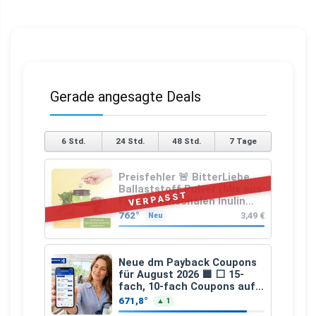
Gerade angesagte Deals
6 Std.
24 Std.
48 Std.
7 Tage
Preisfehler 🚨 BitterLiebe
Ballaststoff Pulver (Mix aus
VERPASST
Flohsamenschalen Inulin
(Präbiotika) Leinsamen &
762°
3,49 €
Neu
Apfelfaser)
Neue dm Payback Coupons
für August 2026 🟦 ⬜ 15-
fach, 10-fach Coupons auf
den gesamten Einkauf ab 2
671,8°
▲ 1
€