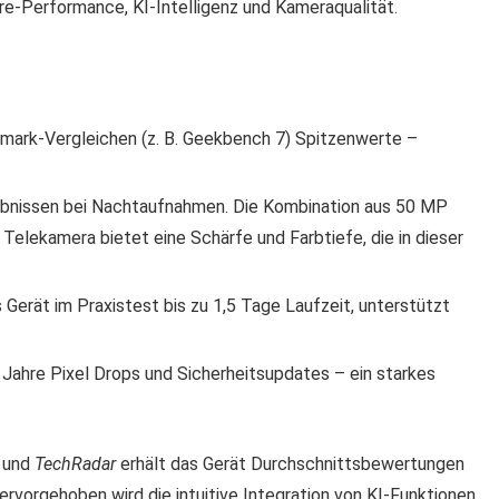
e-Performance, KI-Intelligenz und Kameraqualität.
hmark-Vergleichen (z. B. Geekbench 7) Spitzenwerte –
ebnissen bei Nachtaufnahmen. Die Kombination aus 50 MP
elekamera bietet eine Schärfe und Farbtiefe, die in dieser
 Gerät im Praxistest bis zu 1,5 Tage Laufzeit, unterstützt
 Jahre Pixel Drops und Sicherheitsupdates – ein starkes
und
TechRadar
erhält das Gerät Durchschnittsbewertungen
ervorgehoben wird die intuitive Integration von KI-Funktionen