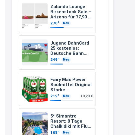
müsste schon stornieren und
Zalando Lounge
Birkenstock Sale –
nochmal bestellen, da man
Arizona für 77,90 €
statt 120 €
Rabattcodes oder auch
270°
Neu
Geschenkgutscheine im
Warenkorb oder an der Kasse
Jugend BahnCard
VOR dem Kauf einlösen kann.
25 kostenlos:
Deutsche Bahn
17:06
verschenkt
249°
Neu
BahnCard an
↩
Kinder und
Jugendliche
Kerstin
Fairy Max Power
Spülmittel Original
Och siche den Gutschein
Starke
fürmeggelebaguetts
Fettlösekraft
219°
10,23 €
Neu
(8x545ml)
21:36
↩
5* Simantro
Resort: 8 Tage
Kerstin
Chalkidiki mit Flug
& Frühstück für
Meggle bagett Gutschein code
168°
Neu