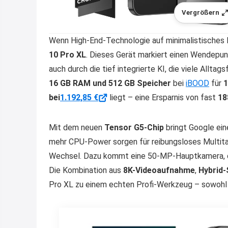
Vergrößern
Wenn High-End-Technologie auf minimalistisches D
10 Pro XL
. Dieses Gerät markiert einen Wendepunk
auch durch die tief integrierte KI, die viele Allta
16 GB RAM und 512 GB Speicher
bei
iBOOD
für
1
bei
1.192,85 €
liegt – eine Ersparnis von fast
18
Mit dem neuen
Tensor G5-Chip
bringt Google ei
mehr CPU-Power sorgen für reibungsloses Multita
Wechsel. Dazu kommt eine 50-MP-Hauptkamera, die
Die Kombination aus
8K-Videoaufnahme
,
Hybrid-
Pro XL zu einem echten Profi-Werkzeug – sowohl f