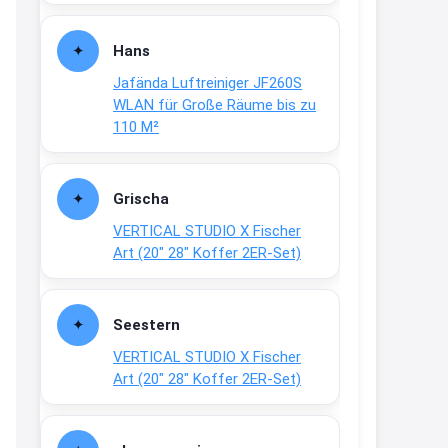
Fielmann-Blinkis mehr / wurde
dauerhaft eingestellt
Hans
www.fielmann-
Jafända Luftreiniger JF260S
group.com/blinkis...
WLAN für Große Räume bis zu
13:44
110 M²
↩
Christian Schröder
Grischa
@Joachim Moin Joachim, schön
VERTICAL STUDIO X Fischer
dich zu sehen, alles gut?
Art (20″ 28″ Koffer 2ER-Set)
15:01
↩
Seestern
Joachim
VERTICAL STUDIO X Fischer
An 01.08. / Sensodyne Rabatt 3€
Art (20″ 28″ Koffer 2ER-Set)
/ max. 15.000
www.erlebe-
haleon.de/#aktuelle...