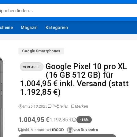
cheine
Magazin
Kategorien
Google Smartphones
Google Pixel 10 pro XL
VERPASST
(16 GB 512 GB) für
1.004,95 € inkl. Versand (statt
1.192,85 €)
0
am 25.10.2025
Teilen
1.004,95 €
1.192,85 €
-16%
inkl. Versand
bei
iBOOD
von Ruxandra