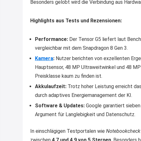
Besonders gelobt wird die Verbindung aus Hardwar
Highlights aus Tests und Rezensionen:
Performance:
Der Tensor G5 liefert laut Benc
vergleichbar mit dem Snapdragon 8 Gen 3.
Kamera
:
Nutzer berichten von exzellenten Erg
Hauptsensor, 48 MP Ultraweitwinkel und 48 MP T
Preisklasse kaum zu finden ist.
Akkulaufzeit:
Trotz hoher Leistung erreicht das
durch adaptives Energiemanagement der KI.
Software & Updates:
Google garantiert sieben
Argument für Langlebigkeit und Datenschutz.
In einschlägigen Testportalen wie
Notebookcheck
zwischen
4,7 und 4,9 von 5 Sternen
. Besonders h