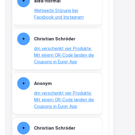
alea-normai
21:27
Weltweite Störung bei
↩
Facebook und Instagram
Joachim
Gratis medizinische Zahncreme
Christian Schröder
www.meineapotheke.de/
dm verschenkt vier Produkte:
2:19
Mit einem QR-Code landen die
↩
Coupons in Eurer App
Joachim
Gratis Lindani Lineal
Anonym
www.linda.de/vorteile/coupons/...
dm verschenkt vier Produkte:
2:21
Mit einem QR-Code landen die
↩
Coupons in Eurer App
Joachim
Gratis Hitzewarn-Aufkleber /
Christian Schröder
verfärbt sich ab 28 Grad /siehe