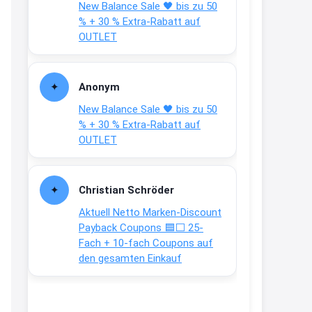
New Balance Sale 🖤 bis zu 50
Text weiter unten
% + 30 % Extra-Rabatt auf
shop.bioeg.de/aufkleber-
OUTLET
achtun...
2:24
Anonym
↩
New Balance Sale 🖤 bis zu 50
Joachim
% + 30 % Extra-Rabatt auf
OUTLET
Gratis personalisierte 7-Tage
Ration Micronährstoffe/ Vitamine
www.dunatura.com/free-trial...
Christian Schröder
2:28
Aktuell Netto Marken-Discount
↩
Payback Coupons 🟦⬜ 25-
Fach + 10-fach Coupons auf
Joachim
den gesamten Einkauf
Gratis 11 versch. Orthomol
Proben
www.orthomol.com/de-
de/service...