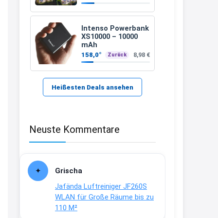
389 €
21:37
↩
Intenso Powerbank
XS10000 – 10000
Kerstin
mAh
158,0°
8,98 €
Zurück
Bei EDEKA
21:37
↩
Heißesten Deals ansehen
Joachim
Haribo Roadshow / 100 Orte / ab
Neuste Kommentare
29.07
www.haribo.com/de-
de/aktuelles...
13:04
Grischa
↩
Jafända Luftreiniger JF260S
Joachim
WLAN für Große Räume bis zu
110 M²
Ab diesem Jahr gibt es keine