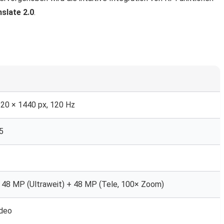
nslate 2.0
.
120 × 1440 px, 120 Hz
5
 48 MP (Ultraweit) + 48 MP (Tele, 100× Zoom)
ideo