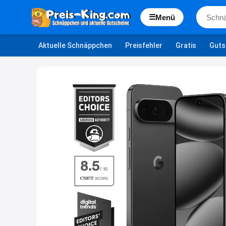
☰
Menü
Aktuelle Schnäppchen
Preisfehler
Gratis
Guts