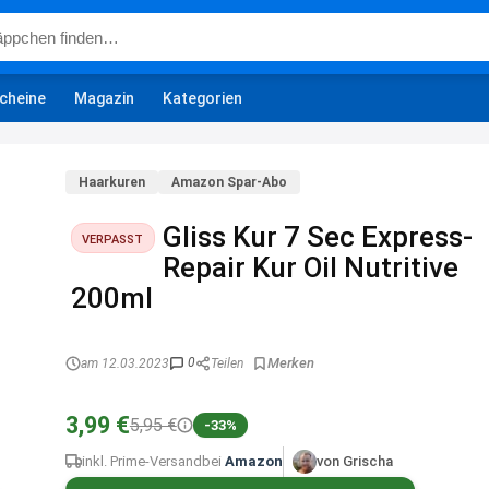
cheine
Magazin
Kategorien
Haarkuren
Amazon Spar-Abo
Gliss Kur 7 Sec Express-
VERPASST
Repair Kur Oil Nutritive
200ml
0
am 12.03.2023
Teilen
3,99 €
5,95 €
-33%
inkl. Prime-Versand
bei
Amazon
von Grischa