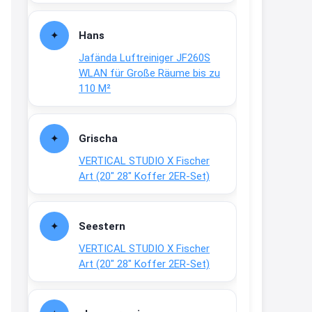
Fielmann-Blinkis mehr / wurde
dauerhaft eingestellt
Hans
www.fielmann-
Jafända Luftreiniger JF260S
group.com/blinkis...
WLAN für Große Räume bis zu
13:44
110 M²
↩
Christian Schröder
Grischa
@Joachim Moin Joachim, schön
VERTICAL STUDIO X Fischer
dich zu sehen, alles gut?
Art (20″ 28″ Koffer 2ER-Set)
15:01
↩
Seestern
Joachim
VERTICAL STUDIO X Fischer
An 01.08. / Sensodyne Rabatt 3€
Art (20″ 28″ Koffer 2ER-Set)
/ max. 15.000
www.erlebe-
haleon.de/#aktuelle...