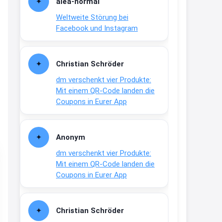
alea-normai
21:27
Weltweite Störung bei
↩
Facebook und Instagram
Joachim
Gratis medizinische Zahncreme
Christian Schröder
www.meineapotheke.de/
dm verschenkt vier Produkte:
2:19
Mit einem QR-Code landen die
↩
Coupons in Eurer App
Joachim
Gratis Lindani Lineal
Anonym
www.linda.de/vorteile/coupons/...
dm verschenkt vier Produkte:
2:21
Mit einem QR-Code landen die
↩
Coupons in Eurer App
Joachim
Gratis Hitzewarn-Aufkleber /
Christian Schröder
verfärbt sich ab 28 Grad /siehe