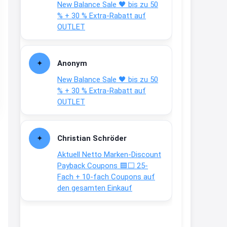
New Balance Sale 🖤 bis zu 50
Text weiter unten
% + 30 % Extra-Rabatt auf
shop.bioeg.de/aufkleber-
OUTLET
achtun...
2:24
Anonym
↩
New Balance Sale 🖤 bis zu 50
Joachim
% + 30 % Extra-Rabatt auf
OUTLET
Gratis personalisierte 7-Tage
Ration Micronährstoffe/ Vitamine
www.dunatura.com/free-trial...
Christian Schröder
2:28
Aktuell Netto Marken-Discount
↩
Payback Coupons 🟦⬜ 25-
Fach + 10-fach Coupons auf
Joachim
den gesamten Einkauf
Gratis 11 versch. Orthomol
Proben
www.orthomol.com/de-
de/service...