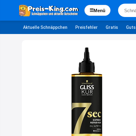
☰
Menü
Aktuelle Schnäppchen
Preisfehler
Gratis
Guts