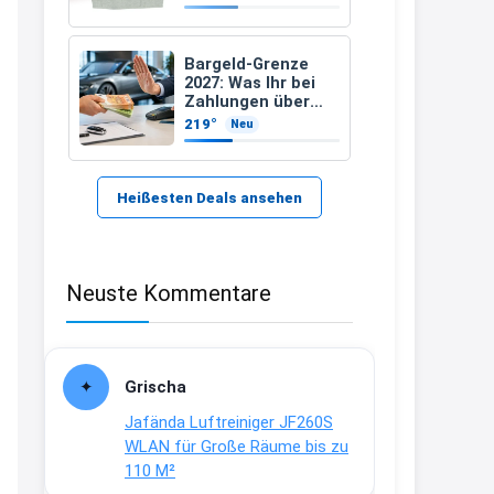
21:37
↩
Bargeld-Grenze
2027: Was Ihr bei
Kerstin
Zahlungen über
10.000 Euro
219°
Neu
Bei EDEKA
beachten müsst –
und welche
21:37
Ausnahme bleibt
↩
Heißesten Deals ansehen
Joachim
Haribo Roadshow / 100 Orte / ab
Neuste Kommentare
29.07
www.haribo.com/de-
de/aktuelles...
13:04
Grischa
↩
Jafända Luftreiniger JF260S
Joachim
WLAN für Große Räume bis zu
110 M²
Ab diesem Jahr gibt es keine