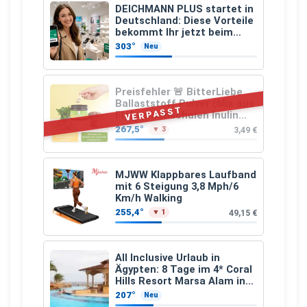
DEICHMANN PLUS startet in
Deutschland: Diese Vorteile
bekommt Ihr jetzt beim
Schuhkauf
303°
Neu
Preisfehler 🚨 BitterLiebe
Ballaststoff Pulver (Mix aus
VERPASST
Flohsamenschalen Inulin
(Präbiotika) Leinsamen &
267,5°
3,49 €
▼ 3
Apfelfaser)
MJWW Klappbares Laufband
mit 6 Steigung 3,8 Mph/6
Km/h Walking
255,4°
49,15 €
▼ 1
All Inclusive Urlaub in
Ägypten: 8 Tage im 4* Coral
Hills Resort Marsa Alam inkl.
Flüge ab 299 € p.P.
207°
Neu