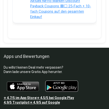
Aktuell Netto Marken-Discount
Payback Coupons 🟦⬜ 25-Fach + 10-
fach Coupons auf den gesamten
Einkauf
Apps und Bewertungen
Du willst keinen Deal mehr verpassen?
Dann lade unsere Gratis App herunter.
⭐
4,7/5
im App Store
⭐
4,5/5
bei Google Play
|
4,9/5
Trustpilot
⭐
4,9/5
auf Google
|