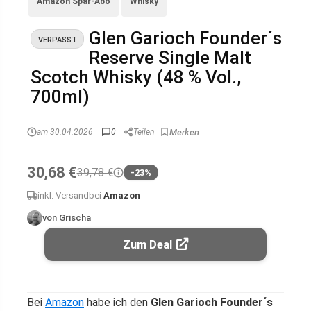
Amazon Spar-Abo
Whisky
Glen Garioch Founder´s
VERPASST
Reserve Single Malt
Scotch Whisky (48 % Vol.,
700ml)
am 30.04.2026
0
Teilen
30,68 €
39,78 €
-23%
inkl. Versand
bei
Amazon
von Grischa
Zum Deal
Bei
Amazon
habe ich den
Glen Garioch Founder´s