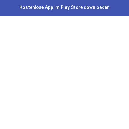
Kostenlose App im Play Store downloaden
Amazon Angebote
AOK Gratisgeschenke
Gutscheine, Coupons & Payback
Coupons & Gutscheine
DM Payback Coupons
Aral Payback Coupons
Edeka Payback Coupon
Burger King Gutscheine