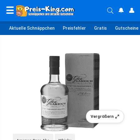
☰
🔔
👤
Aktuelle Schnäppchen
Preisfehler
Gratis
Gutscheine
Vergrößern