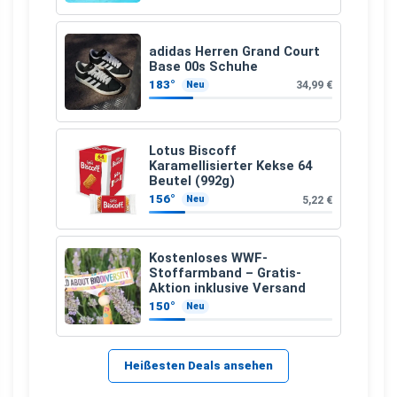
adidas Herren Grand Court
Base 00s Schuhe
183°
34,99 €
Neu
Lotus Biscoff
Karamellisierter Kekse 64
Beutel (992g)
156°
5,22 €
Neu
Kostenloses WWF-
Stoffarmband – Gratis-
Aktion inklusive Versand
150°
Neu
Heißesten Deals ansehen