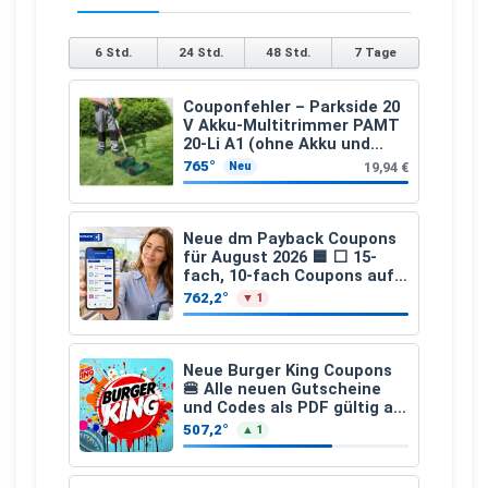
6 Std.
24 Std.
48 Std.
7 Tage
Couponfehler – Parkside 20
V Akku-Multitrimmer PAMT
20-Li A1 (ohne Akku und
Ladegerät)
765°
19,94 €
Neu
Neue dm Payback Coupons
für August 2026 🟦 ⬜ 15-
fach, 10-fach Coupons auf
den gesamten Einkauf ab 2
762,2°
▼ 1
€
Neue Burger King Coupons
🍔 Alle neuen Gutscheine
und Codes als PDF gültig ab
25.07.2026 bis 04.09.2026
507,2°
▲ 1