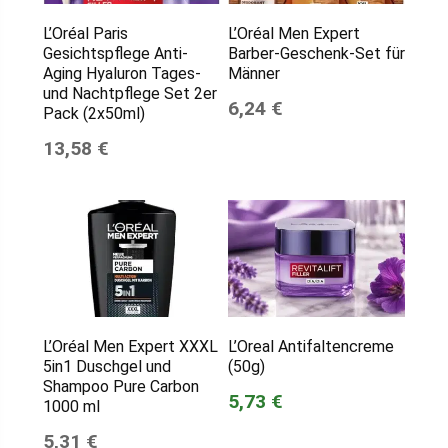
L’Oréal Paris
L’Oréal Men Expert
Gesichtspflege Anti-
Barber-Geschenk-Set für
Aging Hyaluron Tages-
Männer
und Nachtpflege Set 2er
6,24 €
Pack (2x50ml)
13,58 €
L’Oréal Men Expert XXXL
L’Oreal Antifaltencreme
5in1 Duschgel und
(50g)
Shampoo Pure Carbon
5,73 €
1000 ml
5,31 €