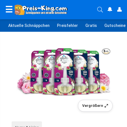
☰
🔔
👤
Aktuelle Schnäppchen
Preisfehler
Gratis
Gutscheine
Vergrößern