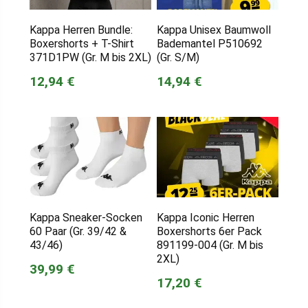
Kappa Herren Bundle:
Kappa Unisex Baumwoll
Boxershorts + T-Shirt
Bademantel P510692
371D1PW (Gr. M bis 2XL)
(Gr. S/M)
12,94 €
14,94 €
Kappa Sneaker-Socken
Kappa Iconic Herren
60 Paar (Gr. 39/42 &
Boxershorts 6er Pack
43/46)
891199-004 (Gr. M bis
2XL)
39,99 €
17,20 €