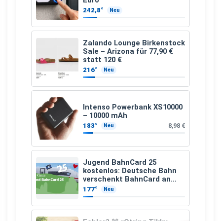
Euro
242,8°
Neu
Zalando Lounge Birkenstock
Sale – Arizona für 77,90 €
statt 120 €
216°
Neu
Intenso Powerbank XS10000
– 10000 mAh
183°
8,98 €
Neu
Jugend BahnCard 25
kostenlos: Deutsche Bahn
verschenkt BahnCard an
Kinder und Jugendliche
177°
Neu