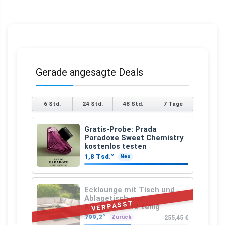
Gerade angesagte Deals
6 Std.
24 Std.
48 Std.
7 Tage
Gratis-Probe: Prada
Paradoxe Sweet Chemistry
kostenlos testen
1,8 Tsd.°
Neu
Ecklounge mit Tisch und
Ablagetisch aus
VERPASST
Akazienholz 12-teilig
799,2°
255,45 €
Zurück