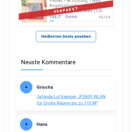
Fehler? 🚨 rOtring Tikky-
Kugelschreiber blaue Tinte
VERPASST
mittlere Spitze blau (1,0
mm – 12 Stück)
132,7°
10,13 €
Zurück
Heißesten Deals ansehen
Neuste Kommentare
Grischa
Jafända Luftreiniger JF260S WLAN
für Große Räume bis zu 110 M²
Hans