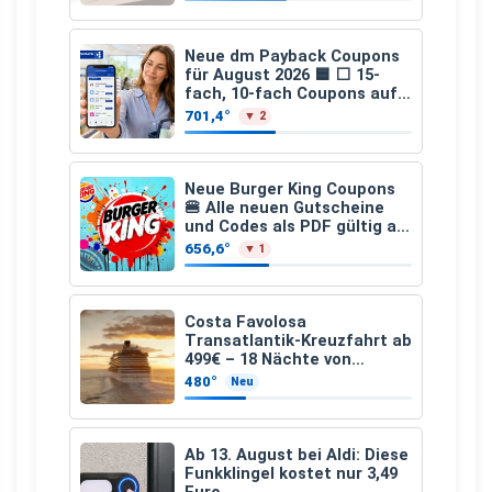
Neue dm Payback Coupons
für August 2026 🟦 ⬜ 15-
fach, 10-fach Coupons auf
den gesamten Einkauf ab 2
701,4°
▼ 2
€
Neue Burger King Coupons
🍔 Alle neuen Gutscheine
und Codes als PDF gültig ab
25.07.2026 bis 04.09.2026
656,6°
▼ 1
Costa Favolosa
Transatlantik-Kreuzfahrt ab
499€ – 18 Nächte von
Hamburg nach Guadeloupe
480°
Neu
Ab 13. August bei Aldi: Diese
Funkklingel kostet nur 3,49