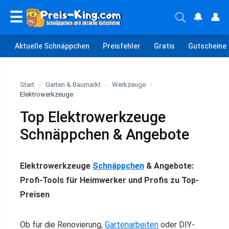
☰
🔔
👤
Aktuelle Schnäppchen
Preisfehler
Gratis
Gutscheine
Start
-
Garten & Baumarkt
-
Werkzeuge
-
Elektrowerkzeuge
Top Elektrowerkzeuge
Schnäppchen & Angebote
Elektrowerkzeuge
Schnäppchen
& Angebote:
Profi-Tools für Heimwerker und Profis zu Top-
Preisen
Ob für die Renovierung,
Gartenarbeiten
oder DIY-