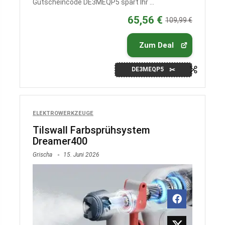
Gutscheincode DE3MEQP5 spart Ihr ...
65,56 €
109,99 €
Zum Deal
DE3MEQP5
ELEKTROWERKZEUGE
Tilswall Farbsprühsystem
Dreamer400
Grischa
15. Juni 2026