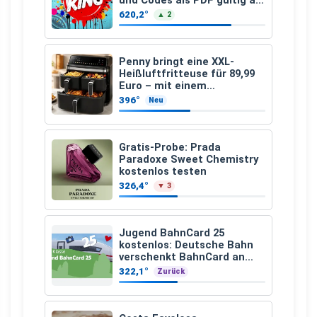
und Codes als PDF gültig ab
25.07.2026 bis 04.09.2026
620,2°
▲ 2
Penny bringt eine XXL-
Heißluftfritteuse für 89,99
Euro – mit einem
besonderen Vorteil
396°
Neu
Gratis-Probe: Prada
Paradoxe Sweet Chemistry
kostenlos testen
326,4°
▼ 3
Jugend BahnCard 25
kostenlos: Deutsche Bahn
verschenkt BahnCard an
Kinder und Jugendliche
322,1°
Zurück