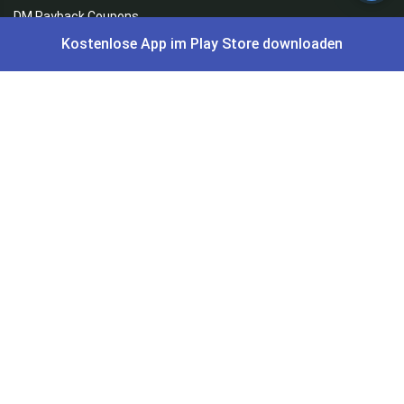
DM Payback Coupons
Kostenlose App im Play Store downloaden
Aral Payback Coupons
Edeka Payback Coupon
Burger King Gutscheine
Preisfehler, Gratisartikel, Cashback & Events
Preisfehler aktuell
Gratisartikel
Cashback Deals