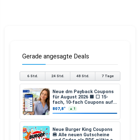
Gerade angesagte Deals
6 Std.
24 Std.
48 Std.
7 Tage
Neue dm Payback Coupons
für August 2026 🟦 ⬜ 15-
fach, 10-fach Coupons auf
den gesamten Einkauf ab 2
807,8°
▲ 1
€
Neue Burger King Coupons
🍔 Alle neuen Gutscheine