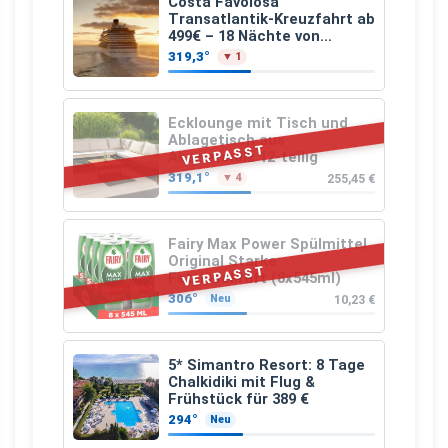
Costa Favolosa
Transatlantik-Kreuzfahrt ab
499€ – 18 Nächte von
Hamburg nach Guadeloupe
319,3°
▼ 1
Ecklounge mit Tisch und
Ablagetisch aus
VERPASST
Akazienholz 12-teilig
319,1°
255,45 €
▼ 4
Fairy Max Power Spülmittel
Original Starke
VERPASST
Fettlösekraft (8x545ml)
306°
10,23 €
Neu
5* Simantro Resort: 8 Tage
Chalkidiki mit Flug &
Frühstück für 389 €
294°
Neu