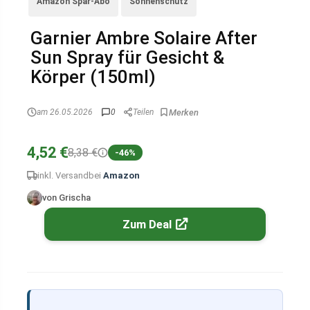
Amazon Spar-Abo
Sonnenschutz
Garnier Ambre Solaire After
Sun Spray für Gesicht &
Körper (150ml)
am 26.05.2026
0
Teilen
4,52 €
8,38 €
-46%
inkl. Versand
bei
Amazon
von Grischa
Zum Deal