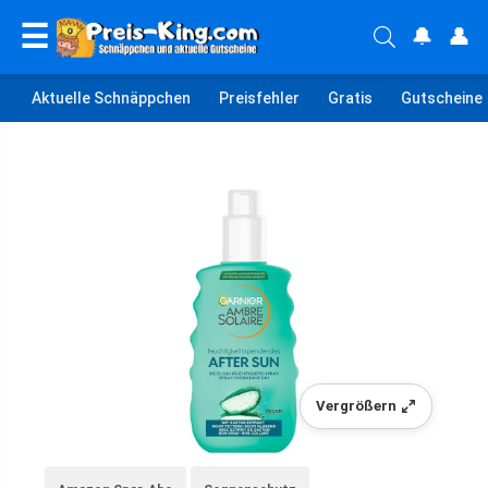
☰
🔔
👤
Aktuelle Schnäppchen
Preisfehler
Gratis
Gutscheine
Vergrößern