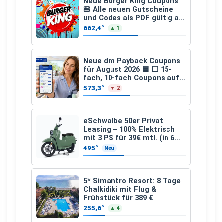
Neue Burger King Coupons
🍔 Alle neuen Gutscheine
und Codes als PDF gültig ab
25.07.2026 bis 04.09.2026
662,4°
▲ 1
Neue dm Payback Coupons
für August 2026 🟦 ⬜ 15-
fach, 10-fach Coupons auf
den gesamten Einkauf ab 2
573,3°
▼ 2
€
eSchwalbe 50er Privat
Leasing – 100% Elektrisch
mit 3 PS für 39€ mtl. (in 6
schicken Farben LF: 0.43, 36
495°
Neu
Monate, Bereitstellung:
159,00 €, 2.500 km/Jahr)
5* Simantro Resort: 8 Tage
Chalkidiki mit Flug &
Frühstück für 389 €
255,6°
▲ 4