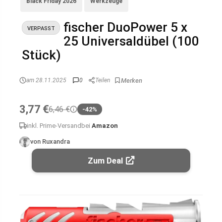
Black Friday 2026
Werkzeuge
fischer DuoPower 5 x
VERPASST
25 Universaldübel (100
Stück)
am 28.11.2025
0
Teilen
3,77 €
6,46 €
-42%
inkl. Prime-Versand
bei
Amazon
von Ruxandra
Zum Deal