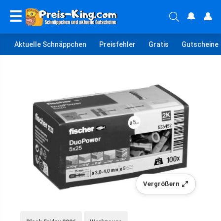
☰
🔔
👤
Aktuelle Schnäppchen
Preisfehler
Gratis
Gutscheine
Vergrößern