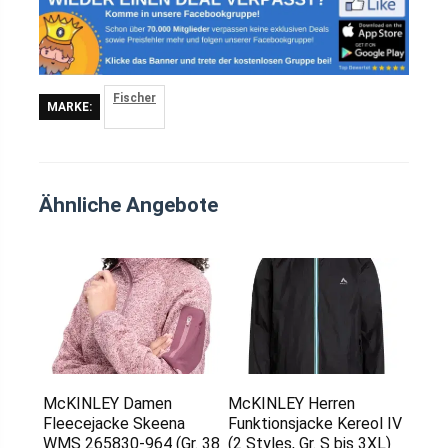
Fischer
MARKE:
Ähnliche Angebote
McKINLEY Damen
McKINLEY Herren
Fleecejacke Skeena
Funktionsjacke Kereol IV
WMS 265830-964 (Gr. 38
(2 Styles, Gr. S bis 3XL)