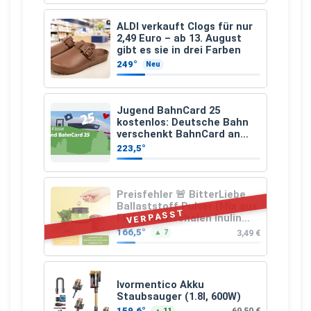
ALDI verkauft Clogs für nur
2,49 Euro – ab 13. August
gibt es sie in drei Farben
249°
Neu
Jugend BahnCard 25
kostenlos: Deutsche Bahn
verschenkt BahnCard an
Kinder und Jugendliche
223,5°
Preisfehler 🚨 BitterLiebe
Ballaststoff Pulver (Mix aus
VERPASST
Flohsamenschalen Inulin
(Präbiotika) Leinsamen &
166,5°
3,49 €
▲ 7
Apfelfaser)
Ivormentico Akku
Staubsauger (1.8l, 600W)
159,6°
69,50 €
▲ 11