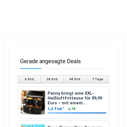
Gerade angesagte Deals
6 Std.
24 Std.
48 Std.
7 Tage
Penny bringt eine XXL-
Heißluftfritteuse für 89,99
Euro – mit einem
besonderen Vorteil
1,2 Tsd.°
▲ 16