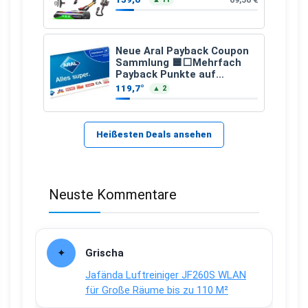
Neue Aral Payback Coupon
Sammlung 🟦⬜Mehrfach
Payback Punkte auf
Kraftstoffe und Erdgas
119,7°
▲ 2
Heißesten Deals ansehen
Neuste Kommentare
Grischa
Jafända Luftreiniger JF260S WLAN
für Große Räume bis zu 110 M²