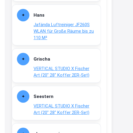
Fielmann-Blinkis mehr / wurde
dauerhaft eingestellt
Hans
www.fielmann-
Jafända Luftreiniger JF260S
group.com/blinkis...
WLAN für Große Räume bis zu
13:44
110 M²
↩
Christian Schröder
Grischa
@Joachim Moin Joachim, schön
VERTICAL STUDIO X Fischer
dich zu sehen, alles gut?
Art (20″ 28″ Koffer 2ER-Set)
15:01
↩
Seestern
Joachim
VERTICAL STUDIO X Fischer
An 01.08. / Sensodyne Rabatt 3€
Art (20″ 28″ Koffer 2ER-Set)
/ max. 15.000
www.erlebe-
haleon.de/#aktuelle...