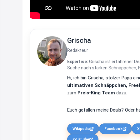
Grischa
Redakteur
Expertise:
Grischa ist erfahrener De
Suche nach starken Schnäppchen, Fre
Hi, ich bin Grischa, stolzer Papa 
ultimativen Schnäppchen, Freeb
zum
Preis-King Team
dazu.
Euch gefallen meine Deals? Oder ha
Wikipedia
Facebook
X
YouTube