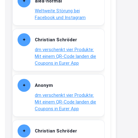
alea-normai
21:27
Weltweite Störung bei
↩
Facebook und Instagram
Joachim
Gratis medizinische Zahncreme
Christian Schröder
www.meineapotheke.de/
dm verschenkt vier Produkte:
2:19
Mit einem QR-Code landen die
↩
Coupons in Eurer App
Joachim
Gratis Lindani Lineal
Anonym
www.linda.de/vorteile/coupons/...
dm verschenkt vier Produkte:
2:21
Mit einem QR-Code landen die
↩
Coupons in Eurer App
Joachim
Gratis Hitzewarn-Aufkleber /
Christian Schröder
verfärbt sich ab 28 Grad /siehe