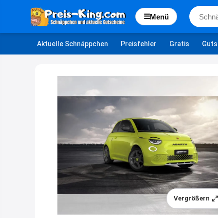
☰
Menü
Aktuelle Schnäppchen
Preisfehler
Gratis
Guts
Vergrößern