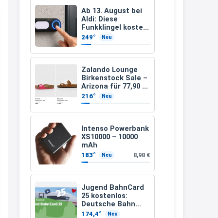
müsste schon stornieren und
Ab 13. August bei
Aldi: Diese
nochmal bestellen, da man
Funkklingel kostet
nur 3,49 Euro
Rabattcodes oder auch
249°
Neu
Geschenkgutscheine im
Warenkorb oder an der Kasse
Zalando Lounge
VOR dem Kauf einlösen kann.
Birkenstock Sale –
Arizona für 77,90 €
17:06
statt 120 €
216°
Neu
↩
Kerstin
Intenso Powerbank
XS10000 – 10000
Och siche den Gutschein
mAh
fürmeggelebaguetts
183°
8,98 €
Neu
21:36
↩
Jugend BahnCard
25 kostenlos:
Kerstin
Deutsche Bahn
verschenkt
Meggle bagett Gutschein code
174,4°
Neu