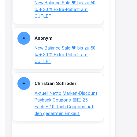
New Balance Sale 🖤 bis zu 50
Text weiter unten
% + 30 % Extra-Rabatt auf
shop.bioeg.de/aufkleber-
OUTLET
achtun...
2:24
Anonym
↩
New Balance Sale 🖤 bis zu 50
Joachim
% + 30 % Extra-Rabatt auf
OUTLET
Gratis personalisierte 7-Tage
Ration Micronährstoffe/ Vitamine
www.dunatura.com/free-trial...
Christian Schröder
2:28
Aktuell Netto Marken-Discount
↩
Payback Coupons 🟦⬜ 25-
Fach + 10-fach Coupons auf
Joachim
den gesamten Einkauf
Gratis 11 versch. Orthomol
Proben
www.orthomol.com/de-
de/service...