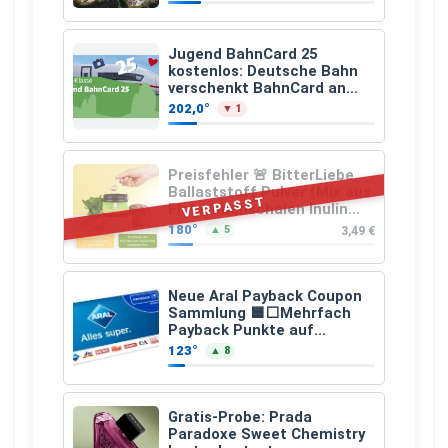
Jugend BahnCard 25
kostenlos: Deutsche Bahn
verschenkt BahnCard an
Kinder und Jugendliche
202,0°
▼ 1
Preisfehler 🚨 BitterLiebe
Ballaststoff Pulver (Mix aus
VERPASST
Flohsamenschalen Inulin
(Präbiotika) Leinsamen &
180°
3,49 €
▲ 5
Apfelfaser)
Neue Aral Payback Coupon
Sammlung 🟦⬜Mehrfach
Payback Punkte auf
Kraftstoffe und Erdgas
123°
▲ 8
Gratis-Probe: Prada
Paradoxe Sweet Chemistry