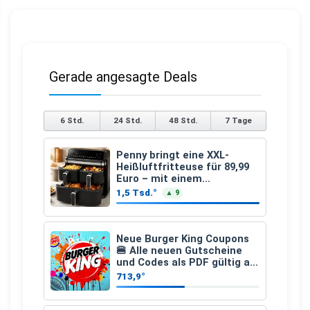
Gerade angesagte Deals
6 Std.
24 Std.
48 Std.
7 Tage
Penny bringt eine XXL-
Heißluftfritteuse für 89,99
Euro – mit einem
besonderen Vorteil
1,5 Tsd.°
▲ 9
Neue Burger King Coupons
🍔 Alle neuen Gutscheine
und Codes als PDF gültig ab
25.07.2026 bis 04.09.2026
713,9°