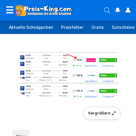
☰
🔔
👤
Aktuelle Schnäppchen
Preisfehler
Gratis
Gutscheine
Vergrößern