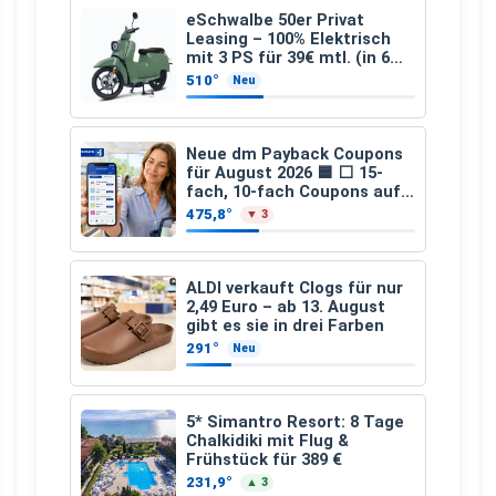
eSchwalbe 50er Privat
Leasing – 100% Elektrisch
mit 3 PS für 39€ mtl. (in 6
schicken Farben LF: 0.43, 36
510°
Neu
Monate, Bereitstellung:
159,00 €, 2.500 km/Jahr)
Neue dm Payback Coupons
für August 2026 🟦 ⬜ 15-
fach, 10-fach Coupons auf
den gesamten Einkauf ab 2
475,8°
▼ 3
€
ALDI verkauft Clogs für nur
2,49 Euro – ab 13. August
gibt es sie in drei Farben
291°
Neu
5* Simantro Resort: 8 Tage
Chalkidiki mit Flug &
Frühstück für 389 €
231,9°
▲ 3