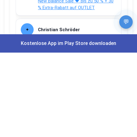
New Balance Sale 🖤 bis zu 50 % + 30
% Extra-Rabatt auf OUTLET
💬
Christian Schröder
Aktuell Netto Marken-Discount
Kostenlose App im Play Store downloaden
Payback Coupons 🟦⬜ 25-Fach + 10-
fach Coupons auf den gesamten
Einkauf
Apps und Bewertungen
Du willst keinen Deal mehr verpassen?
Dann lade unsere Gratis App herunter.