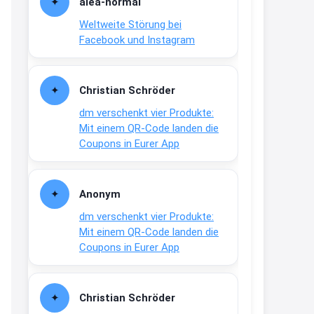
alea-normai
21:27
Weltweite Störung bei
↩
Facebook und Instagram
Joachim
Gratis medizinische Zahncreme
Christian Schröder
www.meineapotheke.de/
dm verschenkt vier Produkte:
2:19
Mit einem QR-Code landen die
↩
Coupons in Eurer App
Joachim
Gratis Lindani Lineal
Anonym
www.linda.de/vorteile/coupons/...
dm verschenkt vier Produkte:
2:21
Mit einem QR-Code landen die
↩
Coupons in Eurer App
Joachim
Gratis Hitzewarn-Aufkleber /
Christian Schröder
verfärbt sich ab 28 Grad /siehe