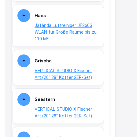
Fielmann-Blinkis mehr / wurde
dauerhaft eingestellt
Hans
www.fielmann-
Jafända Luftreiniger JF260S
group.com/blinkis...
WLAN für Große Räume bis zu
13:44
110 M²
↩
Christian Schröder
Grischa
@Joachim Moin Joachim, schön
VERTICAL STUDIO X Fischer
dich zu sehen, alles gut?
Art (20″ 28″ Koffer 2ER-Set)
15:01
↩
Seestern
Joachim
VERTICAL STUDIO X Fischer
An 01.08. / Sensodyne Rabatt 3€
Art (20″ 28″ Koffer 2ER-Set)
/ max. 15.000
www.erlebe-
haleon.de/#aktuelle...