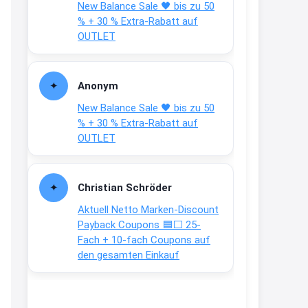
New Balance Sale 🖤 bis zu 50
Text weiter unten
% + 30 % Extra-Rabatt auf
shop.bioeg.de/aufkleber-
OUTLET
achtun...
2:24
Anonym
↩
New Balance Sale 🖤 bis zu 50
Joachim
% + 30 % Extra-Rabatt auf
OUTLET
Gratis personalisierte 7-Tage
Ration Micronährstoffe/ Vitamine
www.dunatura.com/free-trial...
Christian Schröder
2:28
Aktuell Netto Marken-Discount
↩
Payback Coupons 🟦⬜ 25-
Fach + 10-fach Coupons auf
Joachim
den gesamten Einkauf
Gratis 11 versch. Orthomol
Proben
www.orthomol.com/de-
de/service...