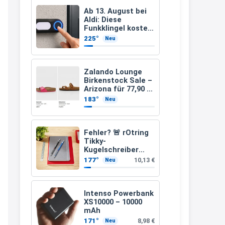
müsste schon stornieren und
Ab 13. August bei
Aldi: Diese
nochmal bestellen, da man
Funkklingel kostet
nur 3,49 Euro
Rabattcodes oder auch
225°
Neu
Geschenkgutscheine im
Warenkorb oder an der Kasse
Zalando Lounge
VOR dem Kauf einlösen kann.
Birkenstock Sale –
Arizona für 77,90 €
17:06
statt 120 €
183°
Neu
↩
Kerstin
Fehler? 🚨 rOtring
Tikky-
Och siche den Gutschein
Kugelschreiber
fürmeggelebaguetts
blaue Tinte
177°
10,13 €
Neu
mittlere Spitze
21:36
blau (1,0 mm – 12
Stück)
↩
Intenso Powerbank
XS10000 – 10000
Kerstin
mAh
Meggle bagett Gutschein code
171°
8,98 €
Neu