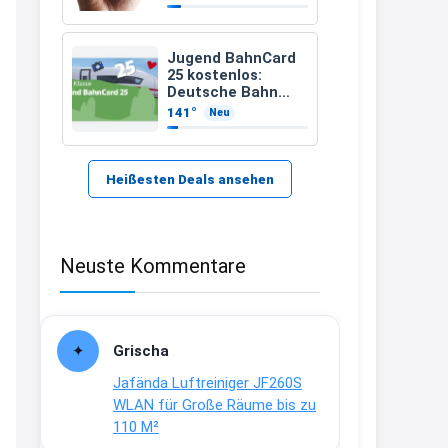
21:37
↩
Jugend BahnCard
25 kostenlos:
Kerstin
Deutsche Bahn
verschenkt
141°
Neu
Bei EDEKA
BahnCard an
Kinder und
21:37
Jugendliche
↩
Heißesten Deals ansehen
Joachim
Haribo Roadshow / 100 Orte / ab
Neuste Kommentare
29.07
www.haribo.com/de-
de/aktuelles...
13:04
Grischa
↩
Jafända Luftreiniger JF260S
Joachim
WLAN für Große Räume bis zu
110 M²
Ab diesem Jahr gibt es keine