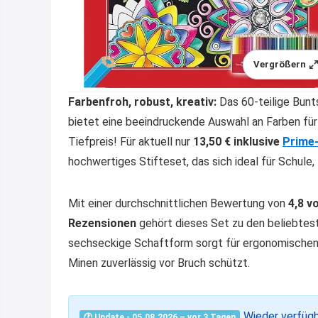
Vergrößern
Farbenfroh, robust, kreativ:
Das 60-teilige Bunt
bietet eine beeindruckende Auswahl an Farben fü
Tiefpreis! Für aktuell nur
13,50 € inklusive
Prime
hochwertiges Stifteset, das sich ideal für Schule,
Mit einer durchschnittlichen Bewertung von
4,8 v
Rezensionen
gehört dieses Set zu den beliebtes
sechseckige Schaftform sorgt für ergonomischen 
Minen zuverlässig vor Bruch schützt.
Wieder verfügb
🕐 Update - 05.08.2026 – vor 3 Tagen