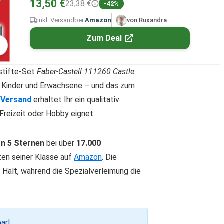
13,50 €
23,38 €
-42%
inkl. Versand
bei
Amazon
von Ruxandra
Zum Deal
stifte-Set
Faber-Castell 111260 Castle
r Kinder und Erwachsene – und das zum
-Versand
erhaltet Ihr ein qualitativ
 Freizeit oder Hobby eignet.
on 5 Sternen
bei über
17.000
ten seiner Klasse auf
Amazon
. Die
Halt, während die Spezialverleimung die
ar!