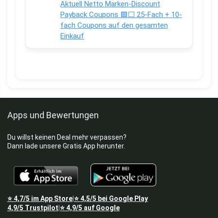
Aktuell Netto Marken-Discount
Payback Coupons 🟦⬜ 25-Fach + 10-
fach Coupons auf den gesamten
Einkauf
Apps und Bewertungen
Du willst keinen Deal mehr verpassen?
Dann lade unsere Gratis App herunter.
⭐
4,7/5
im App Store
⭐
4,5/5
bei Google Play
|
4,9/5
Trustpilot
⭐
4,9/5
auf Google
|