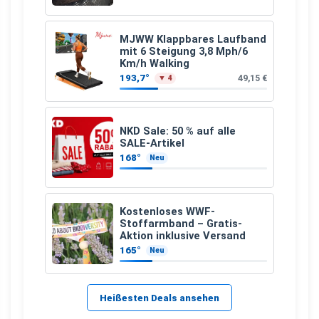
MJWW Klappbares Laufband
mit 6 Steigung 3,8 Mph/6
Km/h Walking
193,7°
49,15 €
▼ 4
NKD Sale: 50 % auf alle
SALE-Artikel
168°
Neu
Kostenloses WWF-
Stoffarmband – Gratis-
Aktion inklusive Versand
165°
Neu
Heißesten Deals ansehen