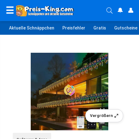
☰
🔔
👤
Aktuelle Schnäppchen
Preisfehler
Gratis
Gutscheine
Vergrößern