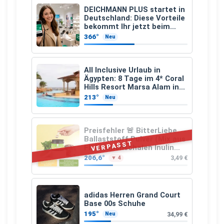
DEICHMANN PLUS startet in
Deutschland: Diese Vorteile
bekommt Ihr jetzt beim
Schuhkauf
366°
Neu
All Inclusive Urlaub in
Ägypten: 8 Tage im 4* Coral
Hills Resort Marsa Alam inkl.
Flüge ab 299 € p.P.
213°
Neu
Preisfehler 🚨 BitterLiebe
Ballaststoff Pulver (Mix aus
VERPASST
Flohsamenschalen Inulin
(Präbiotika) Leinsamen &
206,6°
3,49 €
▼ 4
Apfelfaser)
adidas Herren Grand Court
Base 00s Schuhe
195°
34,99 €
Neu