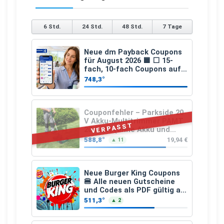
6 Std.
24 Std.
48 Std.
7 Tage
Neue dm Payback Coupons
für August 2026 🟦 ⬜ 15-
fach, 10-fach Coupons auf
den gesamten Einkauf ab 2
748,3°
€
Couponfehler – Parkside 20
V Akku-Multitrimmer PAMT
VERPASST
20-Li A1 (ohne Akku und
Ladegerät)
588,8°
19,94 €
▲ 11
Neue Burger King Coupons
🍔 Alle neuen Gutscheine
und Codes als PDF gültig ab
25.07.2026 bis 04.09.2026
511,3°
▲ 2