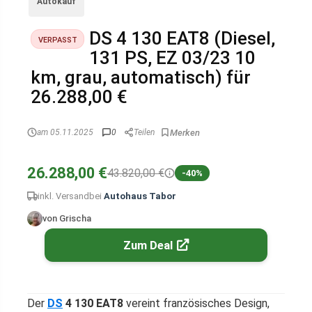
Autokauf
DS 4 130 EAT8 (Diesel,
VERPASST
131 PS, EZ 03/23 10
km, grau, automatisch) für
26.288,00 €
am 05.11.2025
0
Teilen
26.288,00 €
43.820,00 €
-40%
inkl. Versand
bei
Autohaus Tabor
von Grischa
Zum Deal
Der
DS
4 130 EAT8
vereint französisches Design,