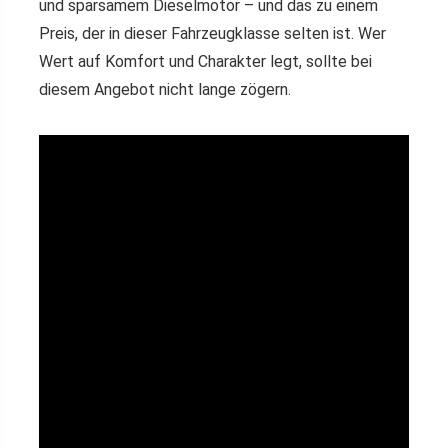
und sparsamem Dieselmotor – und das zu einem
Preis, der in dieser Fahrzeugklasse selten ist. Wer
Wert auf Komfort und Charakter legt, sollte bei
diesem Angebot nicht lange zögern.
Der
DS 4 130 EAT8
vereint französisches Design,
moderne Technik und komfortable Fahrdynamik –
und das aktuell zu einem außergewöhnlich
attraktiven Preis. Beim
Autohaus Tabor
bekommt
Ihr das Modell mit
Dieselmotor, 131 PS
und
automatischem 8-Gang-Getriebe (EAT8)
für nur
26.288 €
, statt des ursprünglichen Listenpreises von
43.820 €
. Ein Preisvorteil von über
17.500 €
, der den
eleganten Kompaktwagen zu einem echten
Geheimtipp für alle macht, die Wert auf Stil und
Effizienz legen.