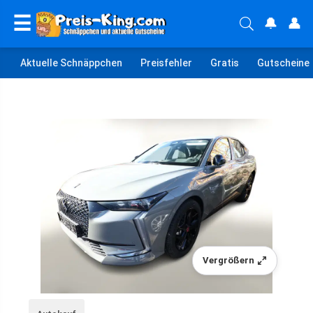
☰
🔔
👤
Aktuelle Schnäppchen
Preisfehler
Gratis
Gutscheine
Vergrößern