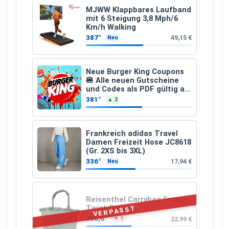
MJWW Klappbares Laufband
mit 6 Steigung 3,8 Mph/6
Km/h Walking
387°
49,15 €
Neu
Neue Burger King Coupons
🍔 Alle neuen Gutscheine
und Codes als PDF gültig ab
25.07.2026 bis 04.09.2026
381°
▲ 2
Frankreich adidas Travel
Damen Freizeit Hose JC8618
(Gr. 2XS bis 3XL)
336°
17,94 €
Neu
Reisenthel Carrybag Frame
Twist Sage
VERPASST
306,6°
22,99 €
▼ 1