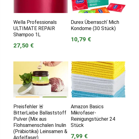
Wella Professionals
Durex Überrasch‘ Mich
ULTIMATE REPAIR
Kondome (30 Stück)
Shampoo 1L
10,79 €
27,50 €
Preisfehler 🚨
Amazon Basics
BitterLiebe Ballaststoff
Mikrofaser-
Pulver (Mix aus
Reinigungstücher 24
Flohsamenschalen Inulin
Stück
(Präbiotika) Leinsamen &
7,99 €
Apfelfaser)