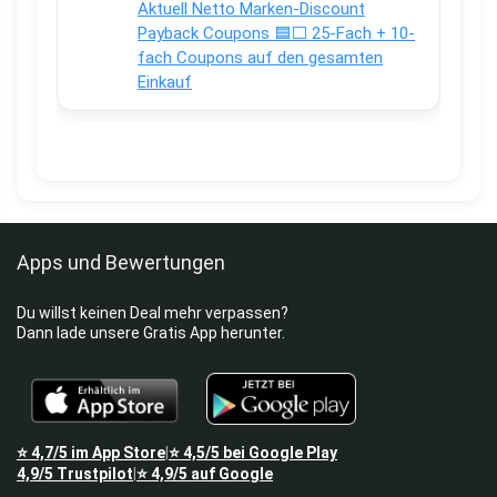
Aktuell Netto Marken-Discount
Payback Coupons 🟦⬜ 25-Fach + 10-
fach Coupons auf den gesamten
Einkauf
Apps und Bewertungen
Du willst keinen Deal mehr verpassen?
Dann lade unsere Gratis App herunter.
⭐
4,7/5
im App Store
⭐
4,5/5
bei Google Play
|
4,9/5
Trustpilot
⭐
4,9/5
auf Google
|