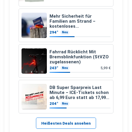
Mehr Sicherheit für
Familien am Strand –
kostenloses
Kindersuchband der DLRG
294°
Neu
Fahrrad Rücklicht Mit
Bremsblinkfunktion (StVZO
zugelassenen)
243°
5,99 €
Neu
DB Super Sparpreis Last
Minute – ICE-Tickets schon
ab 6,99 Euro statt ab 17,99
Euro
204°
Neu
Heißesten Deals ansehen