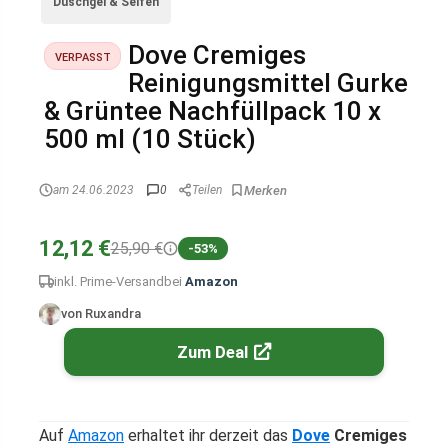
Duschgel & Seifen
Dove Cremiges
VERPASST
Reinigungsmittel Gurke
& Grüntee Nachfüllpack 10 x
500 ml (10 Stück)
am 24.06.2023
0
Teilen
12,12 €
25,90 €
-53%
inkl. Prime-Versand
bei
Amazon
von Ruxandra
Zum Deal
Auf
Amazon
erhaltet ihr derzeit das
Dove
Cremiges