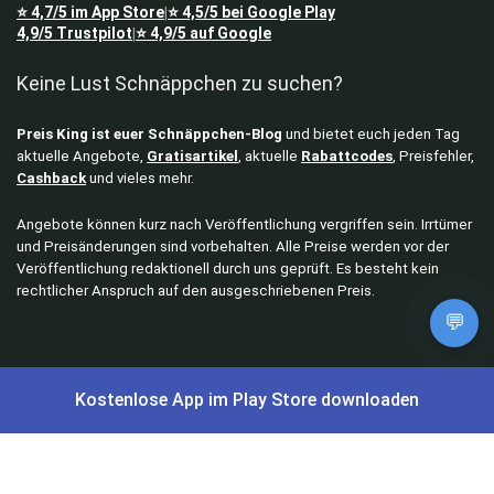
⭐
4,7/5
im App Store
⭐
4,5/5
bei Google Play
|
4,9/5
Trustpilot
⭐
4,9/5
auf Google
|
Keine Lust Schnäppchen zu suchen?
Preis King ist euer Schnäppchen-Blog
und bietet euch jeden Tag
aktuelle Angebote,
Gratisartikel
, aktuelle
Rabattcodes
, Preisfehler,
Cashback
und vieles mehr.
Angebote können kurz nach Veröffentlichung vergriffen sein. Irrtümer
und Preisänderungen sind vorbehalten. Alle Preise werden vor der
Veröffentlichung redaktionell durch uns geprüft. Es besteht kein
rechtlicher Anspruch auf den ausgeschriebenen Preis.
💬
Schnäppchen & Angebote
Kostenlose App im Play Store downloaden
Alle Schnäppchen