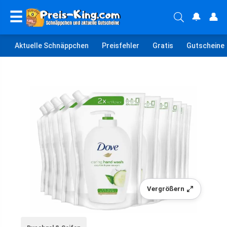
☰
🔔
👤
Aktuelle Schnäppchen
Preisfehler
Gratis
Gutscheine
Vergrößern