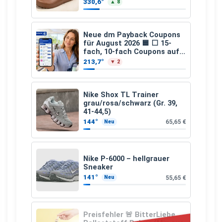
330,6°
▲ 8
Neue dm Payback Coupons
für August 2026 🟦 ⬜ 15-
fach, 10-fach Coupons auf
den gesamten Einkauf ab 2
213,7°
▼ 2
€
Nike Shox TL Trainer
grau/rosa/schwarz (Gr. 39,
41-44,5)
144°
65,65 €
Neu
Nike P-6000 – hellgrauer
Sneaker
141°
55,65 €
Neu
Preisfehler 🚨 BitterLiebe