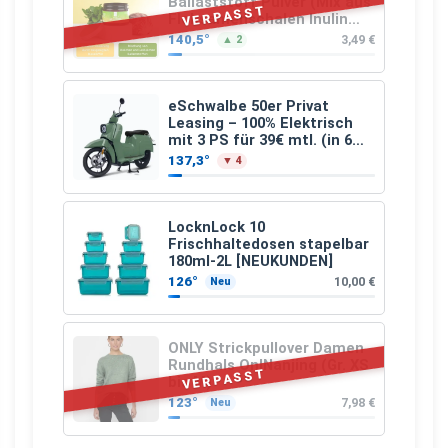
Ballaststoff Pulver (Mix aus
VERPASST
Flohsamenschalen Inulin
(Präbiotika) Leinsamen &
140,5°
3,49 €
▲ 2
Apfelfaser)
eSchwalbe 50er Privat
Leasing – 100% Elektrisch
mit 3 PS für 39€ mtl. (in 6
schicken Farben LF: 0.43, 36
137,3°
▼ 4
Monate, Bereitstellung:
159,00 €, 2.500 km/Jahr)
LocknLock 10
Frischhaltedosen stapelbar
180ml-2L [NEUKUNDEN]
126°
10,00 €
Neu
ONLY Strickpullover Damen
Rundhals OnlNanjing (Gr. XS
VERPASST
bis M)
123°
7,98 €
Neu