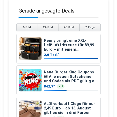
Gerade angesagte Deals
6 Std.
24 Std.
48 Std.
7 Tage
Penny bringt eine XXL-
Heißluftfritteuse für 89,99
Euro – mit einem
besonderen Vorteil
2,0 Tsd.°
Neue Burger King Coupons
🍔 Alle neuen Gutscheine
und Codes als PDF gültig ab
25.07.2026 bis 04.09.2026
842,7°
▲ 1
ALDI verkauft Clogs für nur
2,49 Euro – ab 13. August
gibt es sie in drei Farben