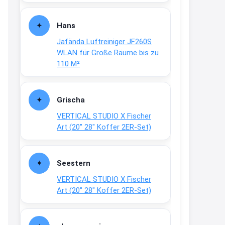
Fielmann-Blinkis mehr / wurde
dauerhaft eingestellt
Hans
www.fielmann-
Jafända Luftreiniger JF260S
group.com/blinkis...
WLAN für Große Räume bis zu
13:44
110 M²
↩
Christian Schröder
Grischa
@Joachim Moin Joachim, schön
VERTICAL STUDIO X Fischer
dich zu sehen, alles gut?
Art (20″ 28″ Koffer 2ER-Set)
15:01
↩
Seestern
Joachim
VERTICAL STUDIO X Fischer
An 01.08. / Sensodyne Rabatt 3€
Art (20″ 28″ Koffer 2ER-Set)
/ max. 15.000
www.erlebe-
haleon.de/#aktuelle...