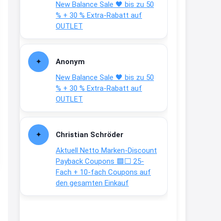
New Balance Sale 🖤 bis zu 50
Text weiter unten
% + 30 % Extra-Rabatt auf
shop.bioeg.de/aufkleber-
OUTLET
achtun...
2:24
Anonym
↩
New Balance Sale 🖤 bis zu 50
Joachim
% + 30 % Extra-Rabatt auf
OUTLET
Gratis personalisierte 7-Tage
Ration Micronährstoffe/ Vitamine
www.dunatura.com/free-trial...
Christian Schröder
2:28
Aktuell Netto Marken-Discount
↩
Payback Coupons 🟦⬜ 25-
Fach + 10-fach Coupons auf
Joachim
den gesamten Einkauf
Gratis 11 versch. Orthomol
Proben
www.orthomol.com/de-
de/service...