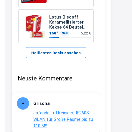
21:37
↩
Lotus Biscoff
Karamellisierter
Kerstin
Kekse 64 Beutel
(992g)
168°
5,22 €
Neu
Bei EDEKA
21:37
↩
Heißesten Deals ansehen
Joachim
Haribo Roadshow / 100 Orte / ab
Neuste Kommentare
29.07
www.haribo.com/de-
de/aktuelles...
13:04
Grischa
↩
Jafända Luftreiniger JF260S
Joachim
WLAN für Große Räume bis zu
110 M²
Ab diesem Jahr gibt es keine