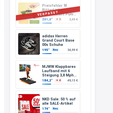
müsste schon stornieren und
Preisfehler 🚨
BitterLiebe
nochmal bestellen, da man
VERPASST
Ballaststoff Pulver
(Mix aus
Rabattcodes oder auch
201,0°
3,49 €
▼ 5
Flohsamenschalen
Geschenkgutscheine im
Inulin (Präbiotika)
Leinsamen &
Warenkorb oder an der Kasse
Apfelfaser)
adidas Herren
VOR dem Kauf einlösen kann.
Grand Court Base
00s Schuhe
17:06
195°
34,99 €
Neu
↩
Kerstin
MJWW Klappbares
Laufband mit 6
Och siche den Gutschein
Steigung 3,8 Mph/6
fürmeggelebaguetts
Km/h Walking
184,2°
49,15 €
▼ 4
21:36
↩
NKD Sale: 50 % auf
Kerstin
alle SALE-Artikel
174°
Neu
Meggle bagett Gutschein code