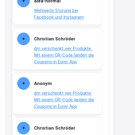
alea-normai
21:27
Weltweite Störung bei
↩
Facebook und Instagram
Joachim
Gratis medizinische Zahncreme
Christian Schröder
www.meineapotheke.de/
dm verschenkt vier Produkte:
2:19
Mit einem QR-Code landen die
↩
Coupons in Eurer App
Joachim
Gratis Lindani Lineal
Anonym
www.linda.de/vorteile/coupons/...
dm verschenkt vier Produkte:
2:21
Mit einem QR-Code landen die
↩
Coupons in Eurer App
Joachim
Gratis Hitzewarn-Aufkleber /
Christian Schröder
verfärbt sich ab 28 Grad /siehe