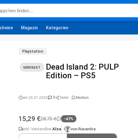
cheine
Magazin
Kategorien
Playstation
Dead Island 2: PULP
VERPASST
Edition – PS5
0
am 26.01.2026
Teilen
15,29 €
28,75 €
-47%
inkl. Versand
bei
Alza
von Ruxandra