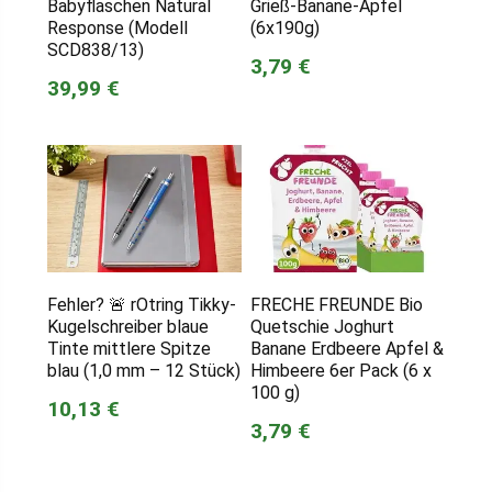
Babyflaschen Natural
Grieß-Banane-Apfel
Response (Modell
(6x190g)
SCD838/13)
3,79 €
39,99 €
Fehler? 🚨 rOtring Tikky-
FRECHE FREUNDE Bio
Kugelschreiber blaue
Quetschie Joghurt
Tinte mittlere Spitze
Banane Erdbeere Apfel &
blau (1,0 mm – 12 Stück)
Himbeere 6er Pack (6 x
100 g)
10,13 €
3,79 €