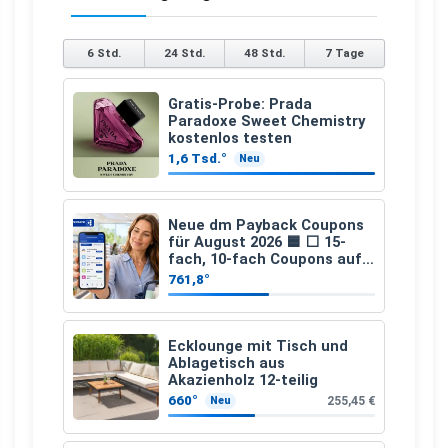
6 Std.
24 Std.
48 Std.
7 Tage
Gratis-Probe: Prada
Paradoxe Sweet Chemistry
kostenlos testen
1,6 Tsd.°
Neu
Neue dm Payback Coupons
für August 2026 🟦 ⬜ 15-
fach, 10-fach Coupons auf
den gesamten Einkauf ab 2
761,8°
€
Ecklounge mit Tisch und
Ablagetisch aus
Akazienholz 12-teilig
660°
255,45 €
Neu