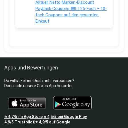
Aktuell Netto Marken-Discount
Payback Coupons 🟦⬜ 25-Fach + 10-
fach Coupons auf den gesamten
Einkauf
Apps und Bewertungen
Du willst keinen Deal mehr verpassen?
Dann lade unsere Gratis App herunter.
⭐
4,7/5
im App Store
⭐
4,5/5
bei Google Play
|
4,9/5
Trustpilot
⭐
4,9/5
auf Google
|