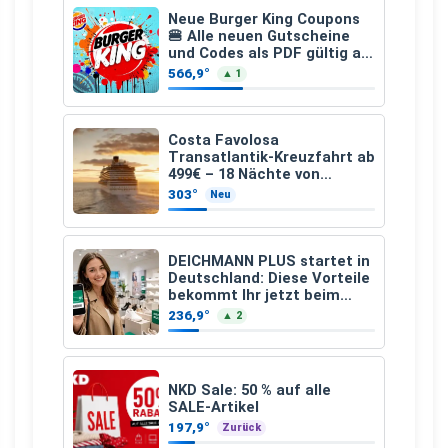
Neue Burger King Coupons
🍔 Alle neuen Gutscheine
und Codes als PDF gültig ab
25.07.2026 bis 04.09.2026
566,9°
▲ 1
Costa Favolosa
Transatlantik-Kreuzfahrt ab
499€ – 18 Nächte von
Hamburg nach Guadeloupe
303°
Neu
DEICHMANN PLUS startet in
Deutschland: Diese Vorteile
bekommt Ihr jetzt beim
Schuhkauf
236,9°
▲ 2
NKD Sale: 50 % auf alle
SALE-Artikel
197,9°
Zurück