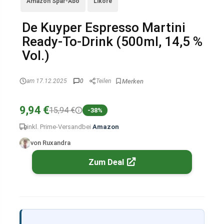
Amazon Spar-Abo
Liköre
De Kuyper Espresso Martini
Ready-To-Drink (500ml, 14,5 %
Vol.)
am 17.12.2025
0
Teilen
9,94 €
15,94 €
-38%
inkl. Prime-Versand
bei
Amazon
von Ruxandra
Zum Deal