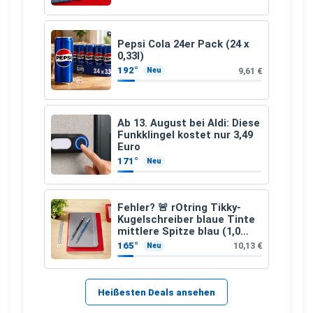
Pepsi Cola 24er Pack (24 x
0,33l)
192°
9,61 €
Neu
Ab 13. August bei Aldi: Diese
Funkklingel kostet nur 3,49
Euro
171°
Neu
Fehler? 🚨 rOtring Tikky-
Kugelschreiber blaue Tinte
mittlere Spitze blau (1,0
mm – 12 Stück)
165°
10,13 €
Neu
Heißesten Deals ansehen