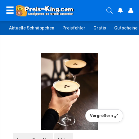
☰
🔔
👤
Aktuelle Schnäppchen
Preisfehler
Gratis
Gutscheine
Vergrößern