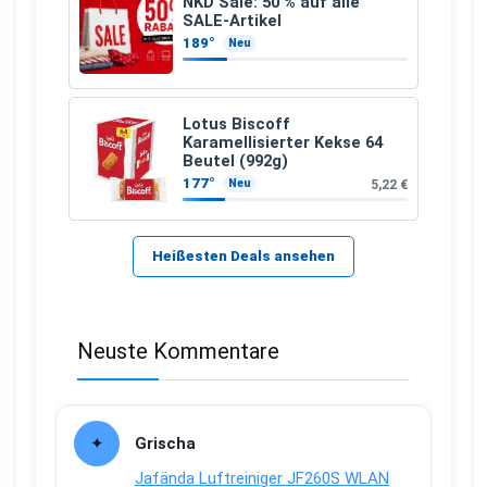
NKD Sale: 50 % auf alle
SALE-Artikel
189°
Neu
Lotus Biscoff
Karamellisierter Kekse 64
Beutel (992g)
177°
5,22 €
Neu
Heißesten Deals ansehen
Neuste Kommentare
Grischa
Jafända Luftreiniger JF260S WLAN