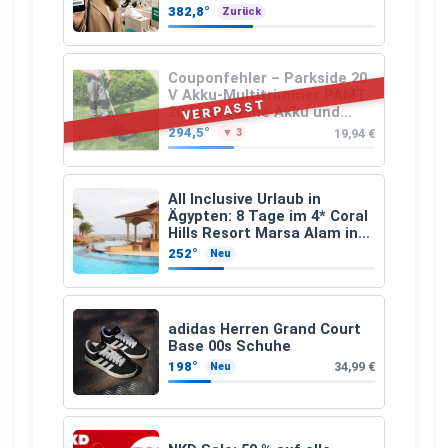
Schuhkauf
382,8°
Zurück
Couponfehler – Parkside 20
V Akku-Multitrimmer PAMT
VERPASST
20-Li A1 (ohne Akku und
Ladegerät)
294,5°
19,94 €
▼ 3
All Inclusive Urlaub in
Ägypten: 8 Tage im 4* Coral
Hills Resort Marsa Alam inkl.
Flüge ab 299 € p.P.
252°
Neu
adidas Herren Grand Court
Base 00s Schuhe
198°
34,99 €
Neu