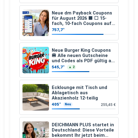
Neue dm Payback Coupons
für August 2026 🟦 ⬜ 15-
fach, 10-fach Coupons auf
den gesamten Einkauf ab 2
757,7°
€
Neue Burger King Coupons
🍔 Alle neuen Gutscheine
und Codes als PDF gültig ab
25.07.2026 bis 04.09.2026
545,7°
▲ 2
Ecklounge mit Tisch und
Ablagetisch aus
Akazienholz 12-teilig
405°
255,45 €
Neu
DEICHMANN PLUS startet in
Deutschland: Diese Vorteile
bekommt Ihr jetzt beim