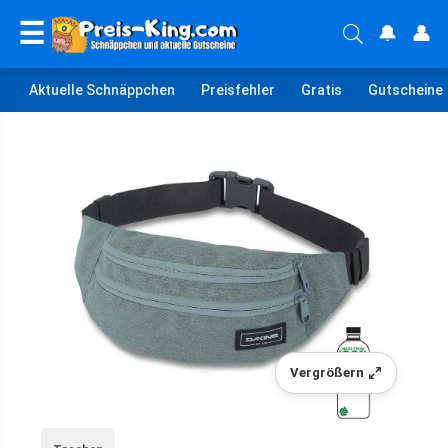
☰
🔔
👤
Aktuelle Schnäppchen
Preisfehler
Gratis
Gutscheine
Vergrößern