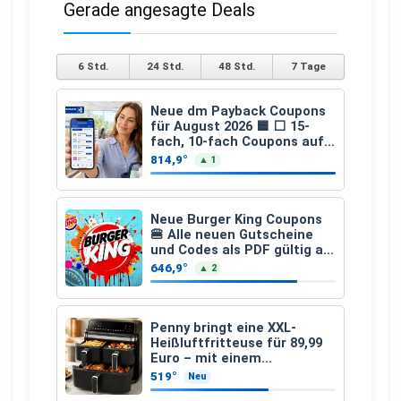
Gerade angesagte Deals
6 Std.
24 Std.
48 Std.
7 Tage
Neue dm Payback Coupons
für August 2026 🟦 ⬜ 15-
fach, 10-fach Coupons auf
den gesamten Einkauf ab 2
814,9°
▲ 1
€
Neue Burger King Coupons
🍔 Alle neuen Gutscheine
und Codes als PDF gültig ab
25.07.2026 bis 04.09.2026
646,9°
▲ 2
Penny bringt eine XXL-
Heißluftfritteuse für 89,99
Euro – mit einem
besonderen Vorteil
519°
Neu