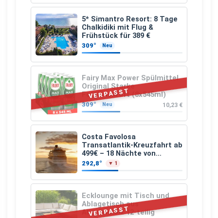
5* Simantro Resort: 8 Tage
Chalkidiki mit Flug &
Frühstück für 389 €
309°
Neu
Fairy Max Power Spülmittel
Original Starke
VERPASST
Fettlösekraft (8x545ml)
309°
10,23 €
Neu
Costa Favolosa
Transatlantik-Kreuzfahrt ab
499€ – 18 Nächte von
Hamburg nach Guadeloupe
292,8°
▼ 1
Ecklounge mit Tisch und
Ablagetisch aus
VERPASST
Akazienholz 12-teilig