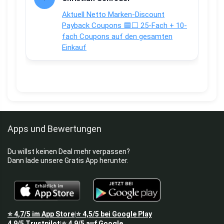
Aktuell Netto Marken-Discount
Payback Coupons 🟦⬜ 25-Fach + 10-
fach Coupons auf den gesamten
Einkauf
Apps und Bewertungen
Du willst keinen Deal mehr verpassen?
Dann lade unsere Gratis App herunter.
⭐
4,7/5
im App Store
⭐
4,5/5
bei Google Play
|
4,9/5
Trustpilot
⭐
4,9/5
auf Google
|