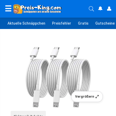
☰
🔔
👤
Aktuelle Schnäppchen
Preisfehler
Gratis
Gutscheine
Vergrößern