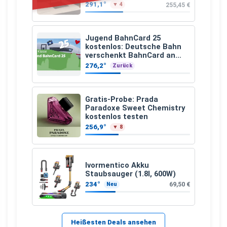
291,1°
255,45 €
▼ 4
Jugend BahnCard 25
kostenlos: Deutsche Bahn
verschenkt BahnCard an
Kinder und Jugendliche
276,2°
Zurück
Gratis-Probe: Prada
Paradoxe Sweet Chemistry
kostenlos testen
256,9°
▼ 8
Ivormentico Akku
Staubsauger (1.8l, 600W)
234°
69,50 €
Neu
Heißesten Deals ansehen