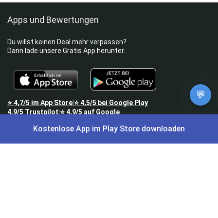
Apps und Bewertungen
Du willst keinen Deal mehr verpassen?
Dann lade unsere Gratis App herunter.
💬
⭐
4,7/5
im App Store
⭐
4,5/5
bei Google Play
|
4,9/5
Trustpilot
⭐
4,9/5
auf Google
|
Kostenlose App im Play Store downloaden
Keine Lust Schnäppchen zu suchen?
Preis King ist euer Schnäppchen-Blog
und bietet euch jeden Tag
aktuelle Angebote,
Gratisartikel
, aktuelle
Rabattcodes
, Preisfehler,
Cashback
und vieles mehr.
Angebote können kurz nach Veröffentlichung vergriffen sein. Irrtümer
und Preisänderungen sind vorbehalten. Alle Preise werden vor der
Veröffentlichung redaktionell durch uns geprüft. Es besteht kein