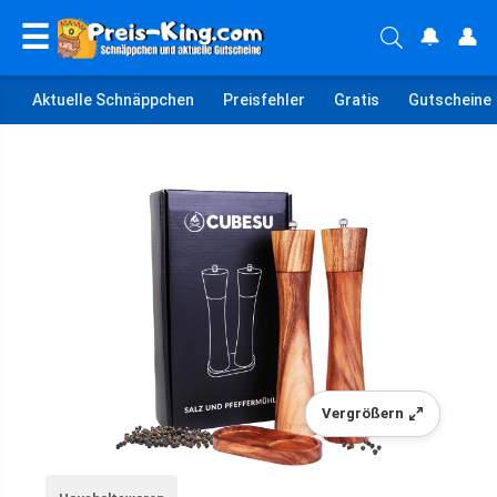
☰
🔔
👤
Aktuelle Schnäppchen
Preisfehler
Gratis
Gutscheine
Vergrößern