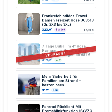
Frankreich adidas Travel
Damen Freizeit Hose JC8618
(Gr. 2XS bis 3XL)
323,9°
17,94 €
Zurück
7 Tage Dubai im 4* Rose
Rayhaan by Rotana mit All
VERPASST
Inclusive & Flügen ab 681 €
319,2°
▲ 9
Mehr Sicherheit für
Familien am Strand –
kostenloses
Kindersuchband der DLRG
312°
Neu
Fahrrad Rücklicht Mit
Bremsblinkfunktion (StVZO