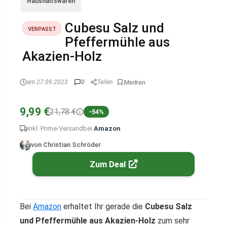
Haushaltswaren
Cubesu Salz und
VERPASST
Pfeffermühle aus
Akazien-Holz
am 27.09.2023
0
Teilen
9,99 €
21,78 €
-54%
inkl. Prime-Versand
bei
Amazon
von Christian Schröder
Zum Deal
Bei
Amazon
erhaltet Ihr gerade die
Cubesu Salz
und Pfeffermühle aus Akazien-Holz
zum sehr