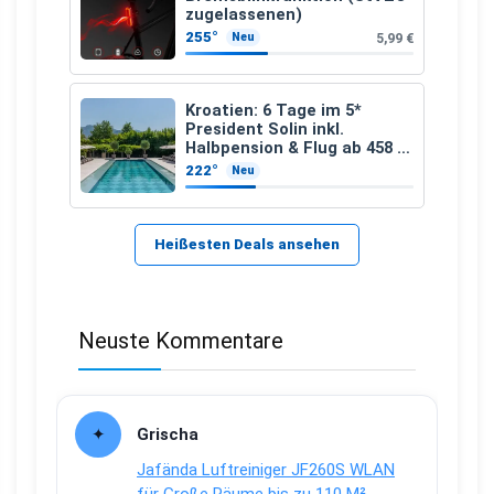
zugelassenen)
255°
5,99 €
Neu
Kroatien: 6 Tage im 5*
President Solin inkl.
Halbpension & Flug ab 458 €
pro Person
222°
Neu
Heißesten Deals ansehen
Neuste Kommentare
Grischa
Jafända Luftreiniger JF260S WLAN
für Große Räume bis zu 110 M²