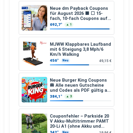
Neue dm Payback Coupons
für August 2026 🟦 ⬜ 15-
fach, 10-fach Coupons auf
den gesamten Einkauf ab 2
692,7°
▲ 1
€
MJWW Klappbares Laufband
mit 6 Steigung 3,8 Mph/6
Km/h Walking
456°
49,15 €
Neu
Neue Burger King Coupons
🍔 Alle neuen Gutscheine
und Codes als PDF gültig ab
25.07.2026 bis 04.09.2026
384,1°
▲ 3
Couponfehler – Parkside 20
V Akku-Multitrimmer PAMT
20-Li A1 (ohne Akku und
Ladegerät)
342°
19,94 €
Neu