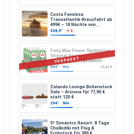
Costa Favolosa
Transatlantik-Kreuzfahrt ab
499€ – 18 Nächte von
Hamburg nach Guadeloupe
328,9°
▼ 2
Fairy Max Power Spülmittel
Original Starke
VERPASST
Fettlösekraft (8x545ml)
303°
10,23 €
Neu
Zalando Lounge Birkenstock
Sale – Arizona für 77,90 €
statt 120 €
294°
Neu
5* Simantro Resort: 8 Tage
Chalkidiki mit Flug &
Frühstück für 389 €