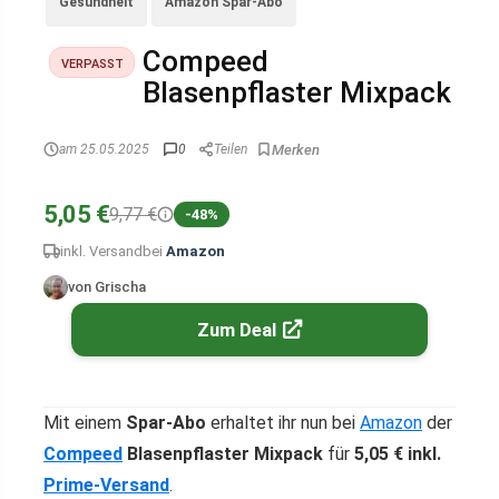
Gesundheit
Amazon Spar-Abo
Compeed
VERPASST
Blasenpflaster Mixpack
am 25.05.2025
0
Teilen
5,05 €
9,77 €
-48%
inkl. Versand
bei
Amazon
von Grischa
Zum Deal
Mit einem
Spar-Abo
erhaltet ihr nun bei
Amazon
der
Compeed
Blasenpflaster Mixpack
für
5,05 € inkl.
Prime-Versand
.