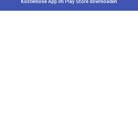
Kostenlose App im Play Store downloaden
Alle Schnäppchen
Lidl Sonderverkauf
Amazon Spar-Abo
Amazon Angebote
AOK Gratisgeschenke
Gutscheine, Coupons & Payback
Coupons & Gutscheine
DM Payback Coupons
Aral Payback Coupons