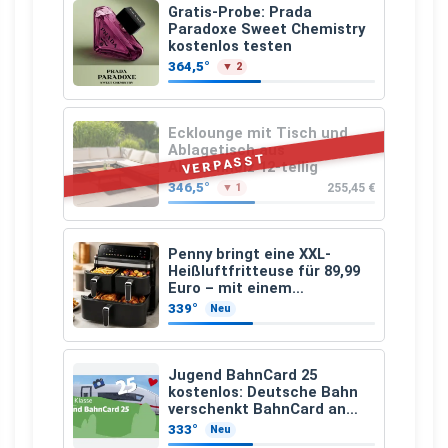
Gratis-Probe: Prada
Paradoxe Sweet Chemistry
kostenlos testen
364,5°
▼ 2
Ecklounge mit Tisch und
Ablagetisch aus
VERPASST
Akazienholz 12-teilig
346,5°
255,45 €
▼ 1
Penny bringt eine XXL-
Heißluftfritteuse für 89,99
Euro – mit einem
besonderen Vorteil
339°
Neu
Jugend BahnCard 25
kostenlos: Deutsche Bahn
verschenkt BahnCard an
Kinder und Jugendliche
333°
Neu