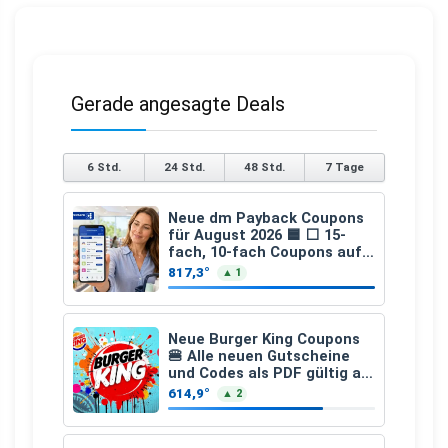
Gerade angesagte Deals
6 Std.
24 Std.
48 Std.
7 Tage
Neue dm Payback Coupons
für August 2026 🟦 ⬜ 15-
fach, 10-fach Coupons auf
den gesamten Einkauf ab 2
817,3°
▲ 1
€
Neue Burger King Coupons
🍔 Alle neuen Gutscheine
und Codes als PDF gültig ab
25.07.2026 bis 04.09.2026
614,9°
▲ 2