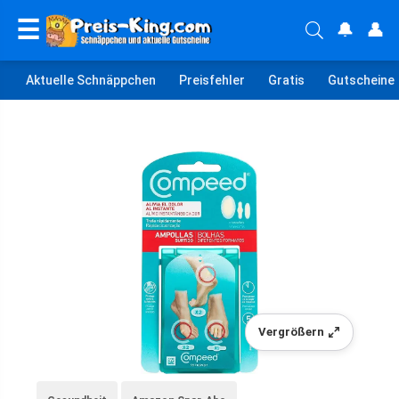
☰
🔔
👤
Aktuelle Schnäppchen
Preisfehler
Gratis
Gutscheine
Vergrößern