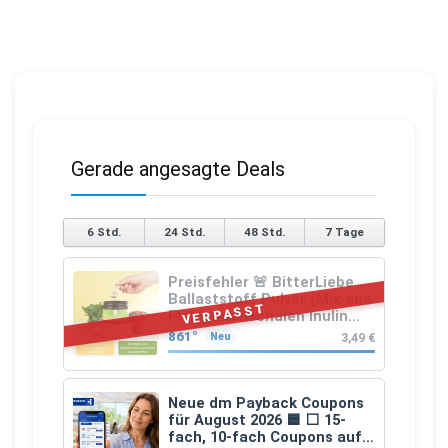
Gerade angesagte Deals
6 Std.
24 Std.
48 Std.
7 Tage
Preisfehler 🚨 BitterLiebe
Ballaststoff Pulver (Mix aus
VERPASST
Flohsamenschalen Inulin
(Präbiotika) Leinsamen &
861°
3,49 €
Neu
Apfelfaser)
Neue dm Payback Coupons
für August 2026 🟦 ⬜ 15-
fach, 10-fach Coupons auf