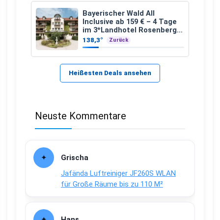
Bayerischer Wald All
Inclusive ab 159 € – 4 Tage
im 3*Landhotel Rosenberger
mit Wellness
138,3°
Zurück
Heißesten Deals ansehen
Neuste Kommentare
Grischa
Jafända Luftreiniger JF260S WLAN
für Große Räume bis zu 110 M²
Hans