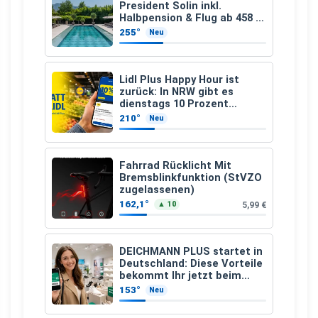
President Solin inkl.
Halbpension & Flug ab 458 €
pro Person
255°
Neu
Lidl Plus Happy Hour ist
zurück: In NRW gibt es
dienstags 10 Prozent
Rabatt
210°
Neu
Fahrrad Rücklicht Mit
Bremsblinkfunktion (StVZO
zugelassenen)
162,1°
5,99 €
▲ 10
DEICHMANN PLUS startet in
Deutschland: Diese Vorteile
bekommt Ihr jetzt beim
Schuhkauf
153°
Neu