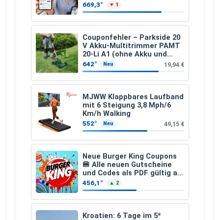
den gesamten Einkauf ab 2
669,3°
▼ 1
€
Couponfehler – Parkside 20
V Akku-Multitrimmer PAMT
20-Li A1 (ohne Akku und
Ladegerät)
642°
19,94 €
Neu
MJWW Klappbares Laufband
mit 6 Steigung 3,8 Mph/6
Km/h Walking
552°
49,15 €
Neu
Neue Burger King Coupons
🍔 Alle neuen Gutscheine
und Codes als PDF gültig ab
25.07.2026 bis 04.09.2026
456,1°
▲ 2
Kroatien: 6 Tage im 5*