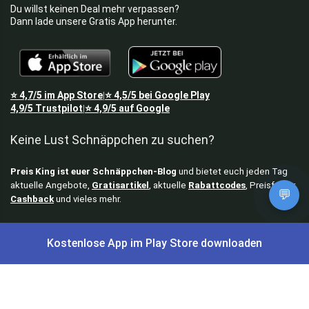
Du willst keinen Deal mehr verpassen?
Dann lade unsere Gratis App herunter.
⭐
4,7/5
im App Store
⭐
4,5/5
bei Google Play
|
4,9/5
Trustpilot
⭐
4,9/5
auf Google
|
Keine Lust Schnäppchen zu suchen?
Preis King ist euer Schnäppchen-Blog
und bietet euch jeden Tag
aktuelle Angebote,
Gratisartikel
, aktuelle
Rabattcodes
, Preisfehler,
💬
Cashback
und vieles mehr.
Angebote können kurz nach Veröffentlichung vergriffen sein. Irrtümer
Kostenlose App im Play Store downloaden
und Preisänderungen sind vorbehalten. Alle Preise werden vor der
Veröffentlichung redaktionell durch uns geprüft. Es besteht kein
rechtlicher Anspruch auf den ausgeschriebenen Preis.