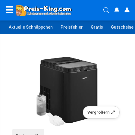
☰
🔔
👤
Aktuelle Schnäppchen
Preisfehler
Gratis
Gutscheine
Vergrößern