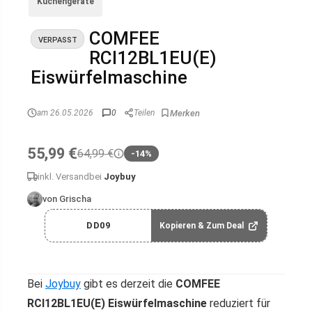
Küchengeräte
COMFEE
VERPASST
RCI12BL1EU(E)
Eiswürfelmaschine
am 26.05.2026
0
Teilen
55,99 €
64,99 €
-14%
inkl. Versand
bei
Joybuy
von Grischa
DD09
Kopieren & Zum Deal
Bei
Joybuy
gibt es derzeit die
COMFEE
RCI12BL1EU(E) Eiswürfelmaschine
reduziert für