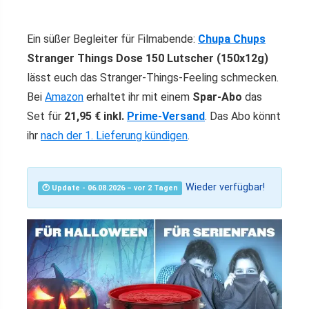
Ein süßer Begleiter für Filmabende:
Chupa Chups
Stranger Things Dose 150 Lutscher (150x12g)
lässt euch das Stranger‑Things‑Feeling schmecken.
Bei
Amazon
erhaltet ihr mit einem
Spar-Abo
das
Set für
21,95 € inkl.
Prime-Versand
. Das Abo könnt
ihr
nach der 1. Lieferung kündi
gen
.
Wieder verfügbar!
🕐 Update - 06.08.2026 – vor 2 Tagen