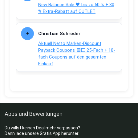
New Balance Sale 🖤 bis zu 50 % + 30
% Extra-Rabatt auf OUTLET
Christian Schröder
Aktuell Netto Marken-Discount
Payback Coupons 🟦⬜ 25-Fach + 10-
fach Coupons auf den gesamten
Einkauf
Apps und Bewertungen
Du willst keinen Deal mehr verpassen?
Dann lade unsere Gratis App herunter.