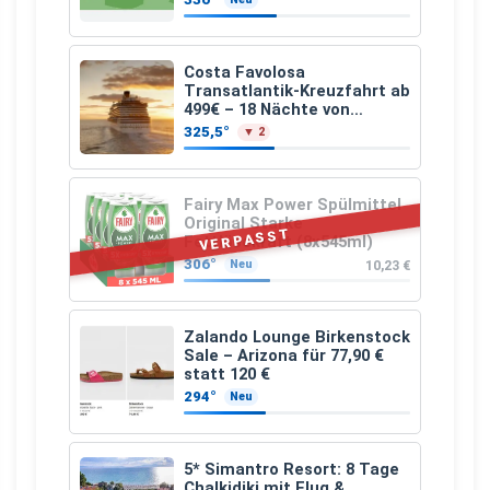
Costa Favolosa
Transatlantik-Kreuzfahrt ab
499€ – 18 Nächte von
Hamburg nach Guadeloupe
325,5°
▼ 2
Fairy Max Power Spülmittel
Original Starke
VERPASST
Fettlösekraft (8x545ml)
306°
10,23 €
Neu
Zalando Lounge Birkenstock
Sale – Arizona für 77,90 €
statt 120 €
294°
Neu
5* Simantro Resort: 8 Tage
Chalkidiki mit Flug &