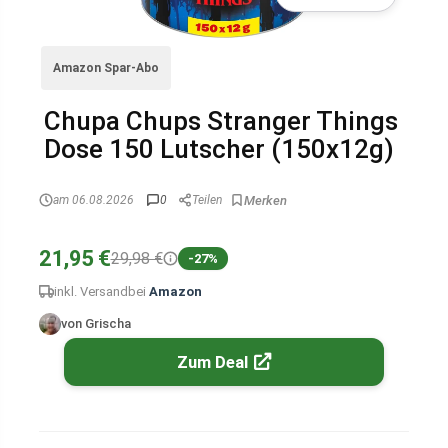
Amazon Spar-Abo
Chupa Chups Stranger Things
Dose 150 Lutscher (150x12g)
am 06.08.2026
0
Teilen
21,95 €
29,98 €
-27%
inkl. Versand
bei
Amazon
von Grischa
Zum Deal