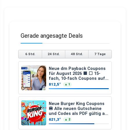
Gerade angesagte Deals
6 Std.
24 Std.
48 Std.
7 Tage
Neue dm Payback Coupons
für August 2026 🟦 ⬜ 15-
fach, 10-fach Coupons auf
den gesamten Einkauf ab 2
812,5°
▲ 1
€
Neue Burger King Coupons
🍔 Alle neuen Gutscheine
und Codes als PDF gültig ab
25.07.2026 bis 04.09.2026
621,3°
▲ 2