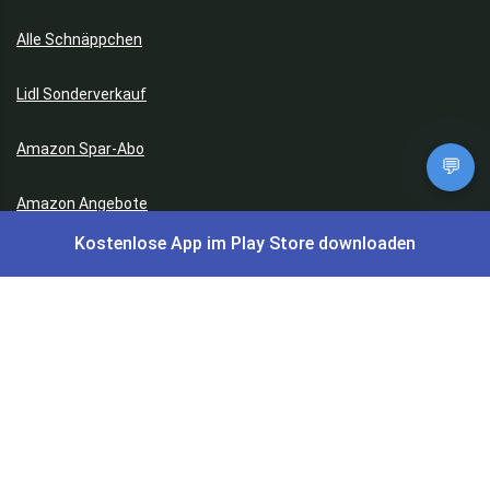
Alle Schnäppchen
Lidl Sonderverkauf
Amazon Spar-Abo
💬
Amazon Angebote
Kostenlose App im Play Store downloaden
AOK Gratisgeschenke
Gutscheine, Coupons & Payback
Coupons & Gutscheine
DM Payback Coupons