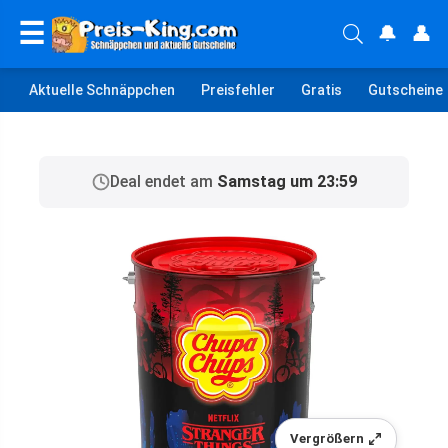
☰
🔔
👤
Aktuelle Schnäppchen
Preisfehler
Gratis
Gutscheine
Deal endet am
Samstag um 23:59
Vergrößern