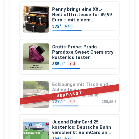
Penny bringt eine XXL-
Heißluftfritteuse für 89,99
Euro – mit einem
besonderen Vorteil
372°
Neu
Gratis-Probe: Prada
Paradoxe Sweet Chemistry
kostenlos testen
355,1°
▼ 3
Ecklounge mit Tisch und
Ablagetisch aus
VERPASST
Akazienholz 12-teilig
337,1°
255,45 €
▼ 2
Jugend BahnCard 25
kostenlos: Deutsche Bahn
verschenkt BahnCard an
Kinder und Jugendliche
336°
Neu