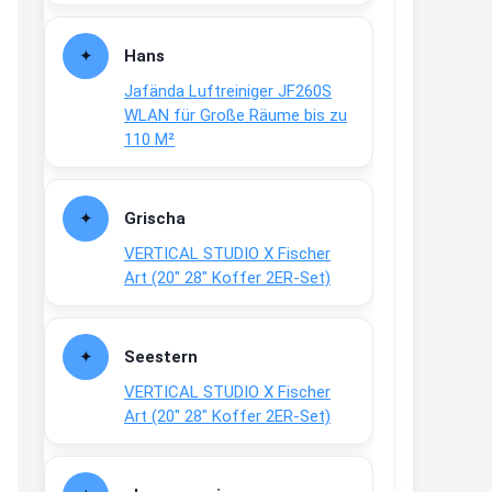
Fielmann-Blinkis mehr / wurde
dauerhaft eingestellt
Hans
www.fielmann-
Jafända Luftreiniger JF260S
group.com/blinkis...
WLAN für Große Räume bis zu
13:44
110 M²
↩
Christian Schröder
Grischa
@Joachim Moin Joachim, schön
VERTICAL STUDIO X Fischer
dich zu sehen, alles gut?
Art (20″ 28″ Koffer 2ER-Set)
15:01
↩
Seestern
Joachim
VERTICAL STUDIO X Fischer
An 01.08. / Sensodyne Rabatt 3€
Art (20″ 28″ Koffer 2ER-Set)
/ max. 15.000
www.erlebe-
haleon.de/#aktuelle...