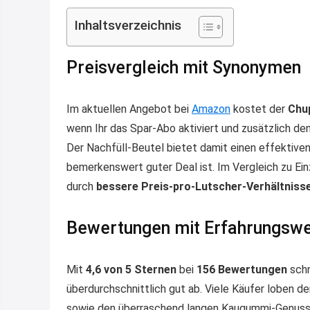
Inhaltsverzeichnis
Preisvergleich mit Synonymen
Im aktuellen Angebot bei
Amazon
kostet der
Chu
wenn Ihr das Spar-Abo aktiviert und zusätzlich de
Der Nachfüll-Beutel bietet damit einen effektive
bemerkenswert guter Deal ist. Im Vergleich zu Ei
durch
bessere Preis-pro-Lutscher-Verhältniss
Bewertungen mit Erfahrungsw
Mit
4,6 von 5 Sternen
bei
156 Bewertungen
schn
überdurchschnittlich gut ab. Viele Käufer loben d
sowie den überraschend langen Kaugummi-Genuss i