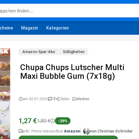
cheine
Magazin
Kategorien
Amazon Spar-Abo
Süßigkeiten
Chupa Chups Lutscher Multi
Maxi Bubble Gum (7x18g)
0
am 30.01.2026
Teilen
1,27 €
1,80 €
-29%
inkl. Prime-Versand
bei
Amazon
von Christian Schröder