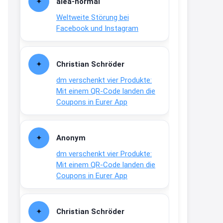
alea-normai
21:27
Weltweite Störung bei
↩
Facebook und Instagram
Joachim
Gratis medizinische Zahncreme
Christian Schröder
www.meineapotheke.de/
dm verschenkt vier Produkte:
2:19
Mit einem QR-Code landen die
↩
Coupons in Eurer App
Joachim
Gratis Lindani Lineal
Anonym
www.linda.de/vorteile/coupons/...
dm verschenkt vier Produkte:
2:21
Mit einem QR-Code landen die
↩
Coupons in Eurer App
Joachim
Gratis Hitzewarn-Aufkleber /
Christian Schröder
verfärbt sich ab 28 Grad /siehe