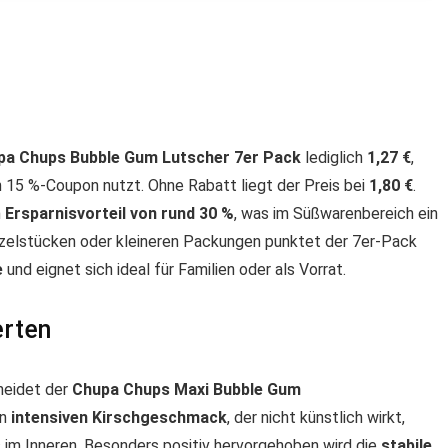
pa Chups Bubble Gum Lutscher 7er Pack
lediglich
1,27 €
,
n 15 %-Coupon nutzt. Ohne Rabatt liegt der Preis bei
1,80 €
.
n
Ersparnisvorteil von rund 30 %
, was im Süßwarenbereich ein
nzelstücken oder kleineren Packungen punktet der 7er-Pack
e
und eignet sich ideal für Familien oder als Vorrat.
erten
eidet der
Chupa Chups Maxi Bubble Gum
en
intensiven Kirschgeschmack
, der nicht künstlich wirkt,
m Inneren. Besonders positiv hervorgehoben wird die
stabile