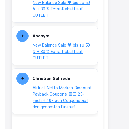
New Balance Sale 🖤 bis zu 50
Text weiter unten
% + 30 % Extra-Rabatt auf
shop.bioeg.de/aufkleber-
OUTLET
achtun...
2:24
Anonym
↩
New Balance Sale 🖤 bis zu 50
Joachim
% + 30 % Extra-Rabatt auf
OUTLET
Gratis personalisierte 7-Tage
Ration Micronährstoffe/ Vitamine
www.dunatura.com/free-trial...
Christian Schröder
2:28
Aktuell Netto Marken-Discount
↩
Payback Coupons 🟦⬜ 25-
Fach + 10-fach Coupons auf
Joachim
den gesamten Einkauf
Gratis 11 versch. Orthomol
Proben
www.orthomol.com/de-
de/service...