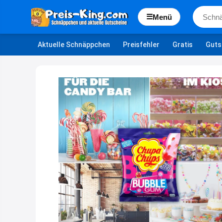
☰
Menü
Aktuelle Schnäppchen
Preisfehler
Gratis
Guts