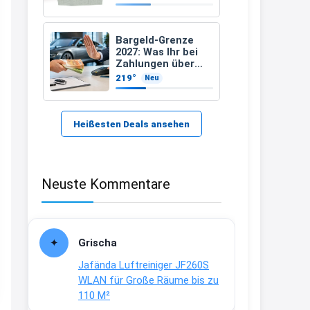
21:37
↩
Bargeld-Grenze
2027: Was Ihr bei
Kerstin
Zahlungen über
10.000 Euro
219°
Neu
Bei EDEKA
beachten müsst –
und welche
21:37
Ausnahme bleibt
↩
Heißesten Deals ansehen
Joachim
Haribo Roadshow / 100 Orte / ab
Neuste Kommentare
29.07
www.haribo.com/de-
de/aktuelles...
13:04
Grischa
↩
Jafända Luftreiniger JF260S
Joachim
WLAN für Große Räume bis zu
110 M²
Ab diesem Jahr gibt es keine