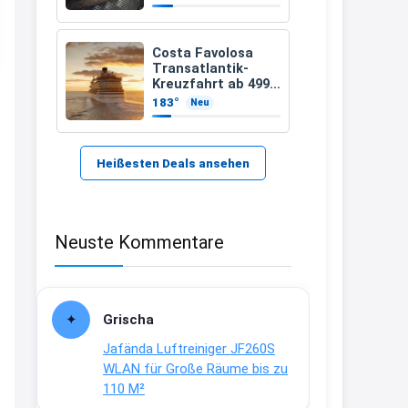
21:37
↩
Costa Favolosa
Transatlantik-
Kerstin
Kreuzfahrt ab 499€
– 18 Nächte von
183°
Neu
Bei EDEKA
Hamburg nach
Guadeloupe
21:37
↩
Heißesten Deals ansehen
Joachim
Haribo Roadshow / 100 Orte / ab
Neuste Kommentare
29.07
www.haribo.com/de-
de/aktuelles...
13:04
Grischa
↩
Jafända Luftreiniger JF260S
Joachim
WLAN für Große Räume bis zu
110 M²
Ab diesem Jahr gibt es keine