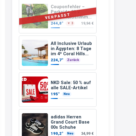
müsste schon stornieren und
Couponfehler –
Parkside 20 V
nochmal bestellen, da man
VERPASST
Akku-Multitrimmer
PAMT 20-Li A1
Rabattcodes oder auch
244,8°
19,94 €
▼ 3
(ohne Akku und
Geschenkgutscheine im
Ladegerät)
Warenkorb oder an der Kasse
All Inclusive Urlaub
VOR dem Kauf einlösen kann.
in Ägypten: 8 Tage
im 4* Coral Hills
17:06
Resort Marsa Alam
224,7°
Zurück
inkl. Flüge ab 299 €
↩
p.P.
Kerstin
NKD Sale: 50 % auf
Och siche den Gutschein
alle SALE-Artikel
fürmeggelebaguetts
195°
Neu
21:36
↩
adidas Herren
Grand Court Base
Kerstin
00s Schuhe
Meggle bagett Gutschein code
190,2°
34,99 €
Neu