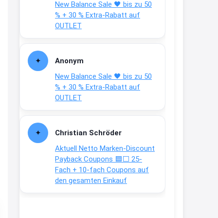
New Balance Sale 🖤 bis zu 50
Text weiter unten
% + 30 % Extra-Rabatt auf
shop.bioeg.de/aufkleber-
OUTLET
achtun...
2:24
Anonym
↩
New Balance Sale 🖤 bis zu 50
Joachim
% + 30 % Extra-Rabatt auf
OUTLET
Gratis personalisierte 7-Tage
Ration Micronährstoffe/ Vitamine
www.dunatura.com/free-trial...
Christian Schröder
2:28
Aktuell Netto Marken-Discount
↩
Payback Coupons 🟦⬜ 25-
Fach + 10-fach Coupons auf
Joachim
den gesamten Einkauf
Gratis 11 versch. Orthomol
Proben
www.orthomol.com/de-
de/service...