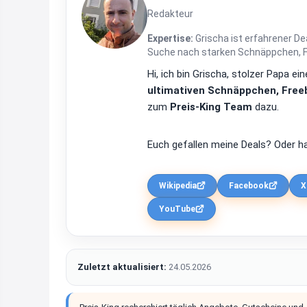
Redakteur
Expertise:
Grischa ist erfahrener De
Suche nach starken Schnäppchen, Fre
Hi, ich bin Grischa, stolzer Papa 
ultimativen Schnäppchen, Freeb
zum
Preis-King Team
dazu.
Euch gefallen meine Deals? Oder ha
Wikipedia
Facebook
X
YouTube
Zuletzt aktualisiert:
24.05.2026