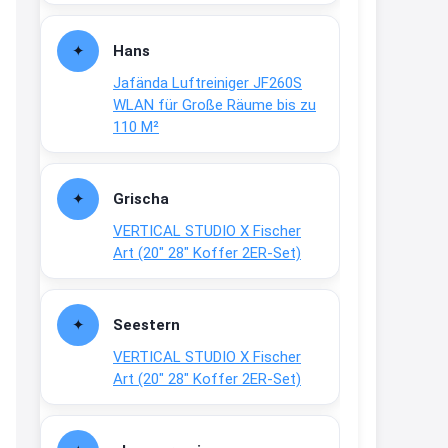
Fielmann-Blinkis mehr / wurde
dauerhaft eingestellt
Hans
www.fielmann-
Jafända Luftreiniger JF260S
group.com/blinkis...
WLAN für Große Räume bis zu
13:44
110 M²
↩
Christian Schröder
Grischa
@Joachim Moin Joachim, schön
VERTICAL STUDIO X Fischer
dich zu sehen, alles gut?
Art (20″ 28″ Koffer 2ER-Set)
15:01
↩
Seestern
Joachim
VERTICAL STUDIO X Fischer
An 01.08. / Sensodyne Rabatt 3€
Art (20″ 28″ Koffer 2ER-Set)
/ max. 15.000
www.erlebe-
haleon.de/#aktuelle...