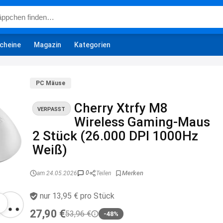
cheine
Magazin
Kategorien
PC Mäuse
Cherry Xtrfy M8
VERPASST
Wireless Gaming-Maus
2 Stück (26.000 DPI 1000Hz
Weiß)
0
am 24.05.2026
Teilen
nur 13,95 € pro Stück
27,90 €
53,96 €
-48%