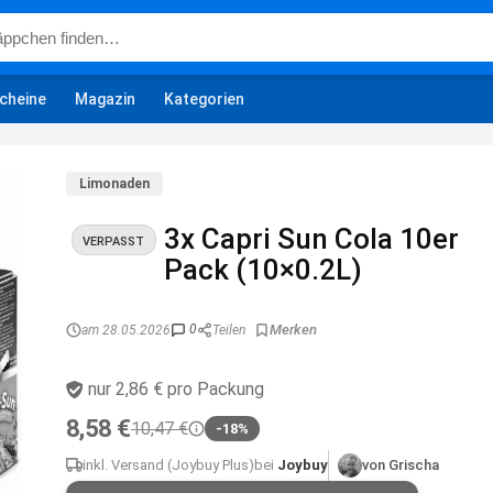
cheine
Magazin
Kategorien
Limonaden
3x Capri Sun Cola 10er
VERPASST
Pack (10×0.2L)
0
am 28.05.2026
Teilen
nur 2,86 € pro Packung
8,58 €
10,47 €
-18%
inkl. Versand (Joybuy Plus)
bei
Joybuy
von Grischa