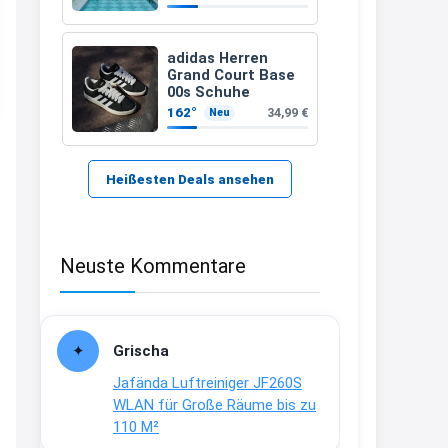
Person
21:37
↩
adidas Herren
Grand Court Base
Kerstin
00s Schuhe
162°
34,99 €
Neu
Bei EDEKA
21:37
↩
Heißesten Deals ansehen
Joachim
Haribo Roadshow / 100 Orte / ab
Neuste Kommentare
29.07
www.haribo.com/de-
de/aktuelles...
13:04
Grischa
↩
Jafända Luftreiniger JF260S
Joachim
WLAN für Große Räume bis zu
110 M²
Ab diesem Jahr gibt es keine