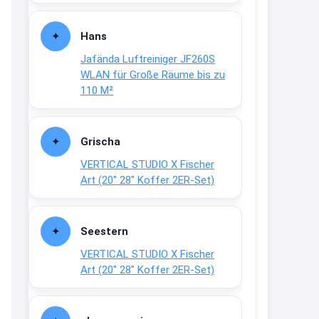
Fielmann-Blinkis mehr / wurde
dauerhaft eingestellt
Hans
www.fielmann-
Jafända Luftreiniger JF260S
group.com/blinkis...
WLAN für Große Räume bis zu
13:44
110 M²
↩
Christian Schröder
Grischa
@Joachim Moin Joachim, schön
VERTICAL STUDIO X Fischer
dich zu sehen, alles gut?
Art (20″ 28″ Koffer 2ER-Set)
15:01
↩
Seestern
Joachim
VERTICAL STUDIO X Fischer
An 01.08. / Sensodyne Rabatt 3€
Art (20″ 28″ Koffer 2ER-Set)
/ max. 15.000
www.erlebe-
haleon.de/#aktuelle...