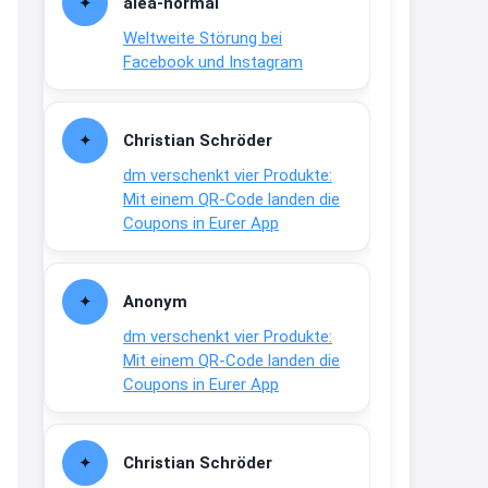
alea-normai
21:27
Weltweite Störung bei
↩
Facebook und Instagram
Joachim
Gratis medizinische Zahncreme
Christian Schröder
www.meineapotheke.de/
dm verschenkt vier Produkte:
2:19
Mit einem QR-Code landen die
↩
Coupons in Eurer App
Joachim
Gratis Lindani Lineal
Anonym
www.linda.de/vorteile/coupons/...
dm verschenkt vier Produkte:
2:21
Mit einem QR-Code landen die
↩
Coupons in Eurer App
Joachim
Gratis Hitzewarn-Aufkleber /
Christian Schröder
verfärbt sich ab 28 Grad /siehe