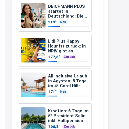
Leinsamen &
Apfelfaser)
müsste schon stornieren und
DEICHMANN PLUS
startet in
nochmal bestellen, da man
Deutschland: Diese
Vorteile bekommt
Rabattcodes oder auch
219°
Neu
Ihr jetzt beim
Geschenkgutscheine im
Schuhkauf
Warenkorb oder an der Kasse
Lidl Plus Happy
VOR dem Kauf einlösen kann.
Hour ist zurück: In
NRW gibt es
17:06
dienstags 10
177,8°
Zurück
Prozent Rabatt
↩
Kerstin
All Inclusive Urlaub
in Ägypten: 8 Tage
Och siche den Gutschein
im 4* Coral Hills
fürmeggelebaguetts
Resort Marsa Alam
171°
Neu
inkl. Flüge ab 299 €
21:36
p.P.
↩
Kroatien: 6 Tage im
5* President Solin
Kerstin
inkl. Halbpension &
Flug ab 458 € pro
Meggle bagett Gutschein code
166,8°
Zurück