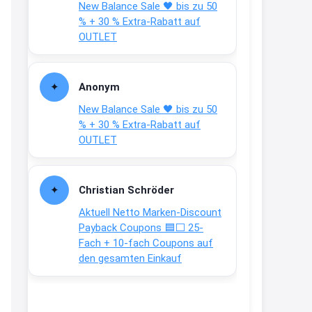
New Balance Sale 🖤 bis zu 50
Text weiter unten
% + 30 % Extra-Rabatt auf
shop.bioeg.de/aufkleber-
OUTLET
achtun...
2:24
Anonym
↩
New Balance Sale 🖤 bis zu 50
Joachim
% + 30 % Extra-Rabatt auf
OUTLET
Gratis personalisierte 7-Tage
Ration Micronährstoffe/ Vitamine
www.dunatura.com/free-trial...
Christian Schröder
2:28
Aktuell Netto Marken-Discount
↩
Payback Coupons 🟦⬜ 25-
Fach + 10-fach Coupons auf
Joachim
den gesamten Einkauf
Gratis 11 versch. Orthomol
Proben
www.orthomol.com/de-
de/service...