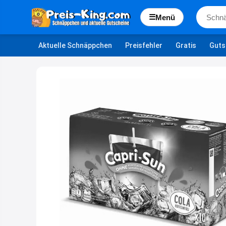
☰
Menü
Aktuelle Schnäppchen
Preisfehler
Gratis
Guts