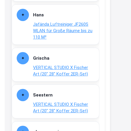
Fielmann-Blinkis mehr / wurde
dauerhaft eingestellt
Hans
www.fielmann-
Jafända Luftreiniger JF260S
group.com/blinkis...
WLAN für Große Räume bis zu
13:44
110 M²
↩
Christian Schröder
Grischa
@Joachim Moin Joachim, schön
VERTICAL STUDIO X Fischer
dich zu sehen, alles gut?
Art (20″ 28″ Koffer 2ER-Set)
15:01
↩
Seestern
Joachim
VERTICAL STUDIO X Fischer
An 01.08. / Sensodyne Rabatt 3€
Art (20″ 28″ Koffer 2ER-Set)
/ max. 15.000
www.erlebe-
haleon.de/#aktuelle...