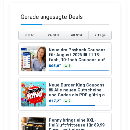
Gerade angesagte Deals
6 Std.
24 Std.
48 Std.
7 Tage
Neue dm Payback Coupons
für August 2026 🟦 ⬜ 15-
fach, 10-fach Coupons auf
den gesamten Einkauf ab 2
805,0°
▲ 1
€
Neue Burger King Coupons
🍔 Alle neuen Gutscheine
und Codes als PDF gültig ab
25.07.2026 bis 04.09.2026
617,2°
▲ 2
Penny bringt eine XXL-
Heißluftfritteuse für 89,99
Euro – mit einem