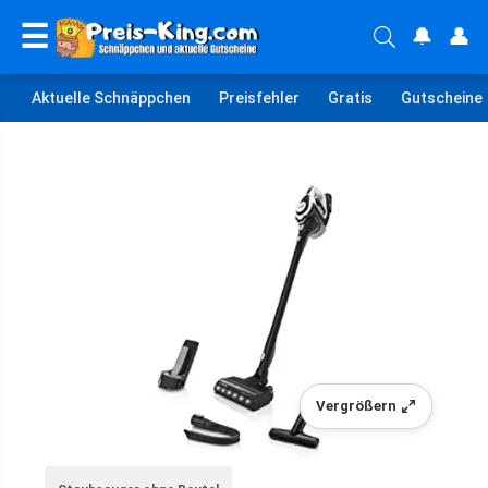
☰
🔔
👤
Aktuelle Schnäppchen
Preisfehler
Gratis
Gutscheine
Vergrößern