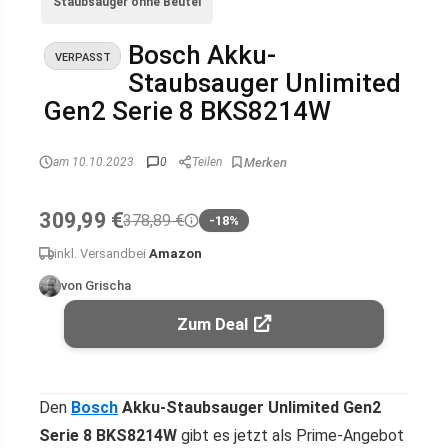
Staubsauger ohne Beutel
Bosch Akku-
VERPASST
Staubsauger Unlimited
Gen2 Serie 8 BKS8214W
am 10.10.2023
0
Teilen
309,99 €
378,89 €
-18%
inkl. Versand
bei
Amazon
von Grischa
Zum Deal
Den
Bosch
Akku-Staubsauger Unlimited Gen2
Serie 8 BKS8214W
gibt es jetzt als Prime-Angebot