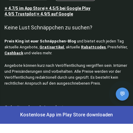
⭐
4,7/5
im App Store
⭐
4,5/5
bei Google Play
|
4,9/5
Trustpilot
⭐
4,9/5
auf Google
|
Keine Lust Schnäppchen zu suchen?
Preis King ist euer Schnäppchen-Blog
und bietet euch jeden Tag
aktuelle Angebote,
Gratisartikel
, aktuelle
Rabattcodes
, Preisfehler,
Cashback
und vieles mehr.
Angebote können kurz nach Veröffentlichung vergriffen sein. Irrtümer
und Preisänderungen sind vorbehalten. Alle Preise werden vor der
Veröffentlichung redaktionell durch uns geprüft. Es besteht kein
rechtlicher Anspruch auf den ausgeschriebenen Preis.
💬
Schnäppchen & Angebote
Kostenlose App im Play Store downloaden
Alle Schnäppchen