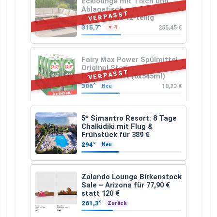
Ecklounge mit Tisch und
Ablagetisch aus
VERPASST
Akazienholz 12-teilig
315,7°
255,45 €
▼ 4
Fairy Max Power Spülmittel
Original Starke
VERPASST
Fettlösekraft (8x545ml)
306°
10,23 €
Neu
5* Simantro Resort: 8 Tage
Chalkidiki mit Flug &
Frühstück für 389 €
294°
Neu
Zalando Lounge Birkenstock
Sale – Arizona für 77,90 €
statt 120 €
261,3°
Zurück