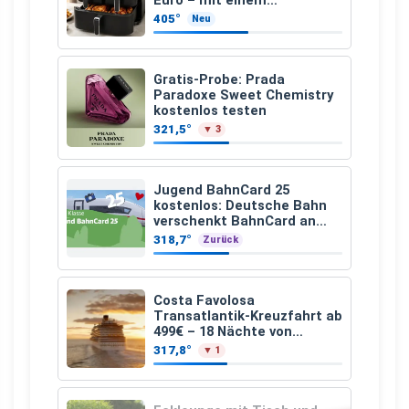
besonderen Vorteil
405°
Neu
Gratis-Probe: Prada
Paradoxe Sweet Chemistry
kostenlos testen
321,5°
▼ 3
Jugend BahnCard 25
kostenlos: Deutsche Bahn
verschenkt BahnCard an
Kinder und Jugendliche
318,7°
Zurück
Costa Favolosa
Transatlantik-Kreuzfahrt ab
499€ – 18 Nächte von
Hamburg nach Guadeloupe
317,8°
▼ 1