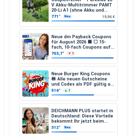
V Akku-Multitrimmer PAMT
20-Li A1 (ohne Akku und
Ladegerät)
771°
19,94 €
Neu
Neue dm Payback Coupons
für August 2026 🟦 ⬜ 15-
fach, 10-fach Coupons auf
den gesamten Einkauf ab 2
753,7°
▼ 1
€
Neue Burger King Coupons
🍔 Alle neuen Gutscheine
und Codes als PDF gültig ab
25.07.2026 bis 04.09.2026
516°
▲ 1
DEICHMANN PLUS startet in
Deutschland: Diese Vorteile
bekommt Ihr jetzt beim
Schuhkauf
312°
Neu