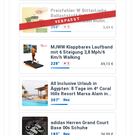
Preisfehler 🚨 BitterLiebe
Ballaststoff Pulver (Mix aus
VERPASST
Flohsamenschalen Inulin
(Präbiotika) Leinsamen &
258°
3,49 €
▼ 3
Apfelfaser)
MJWW Klappbares Laufband
mit 6 Steigung 3,8 Mph/6
Km/h Walking
228°
49,15 €
▼ 1
All Inclusive Urlaub in
Ägypten: 8 Tage im 4* Coral
Hills Resort Marsa Alam inkl.
Flüge ab 299 € p.P.
207°
Neu
adidas Herren Grand Court
Base 00s Schuhe
183°
34,99 €
Neu