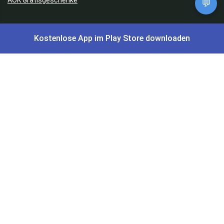
💬
Gutscheine, Coupons & Payback
Kostenlose App im Play Store downloaden
Coupons & Gutscheine
DM Payback Coupons
Aral Payback Coupons
Edeka Payback Coupon
Burger King Gutscheine
Preisfehler, Gratisartikel, Cashback & Events