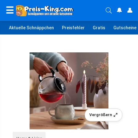
☰
🔔
👤
Aktuelle Schnäppchen
Preisfehler
Gratis
Gutscheine
Vergrößern