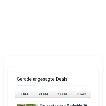
Gerade angesagte Deals
6 Std.
24 Std.
48 Std.
7 Tage
Couponfehler – Parkside 20