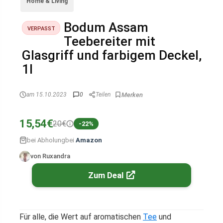
Home & Living
Bodum Assam
VERPASST
Teebereiter mit
Glasgriff und farbigem Deckel,
1l
am 15.10.2023
0
Teilen
15,54€
20€
-22%
bei Abholung
bei
Amazon
von Ruxandra
Zum Deal
Für alle, die Wert auf aromatischen
Tee
und