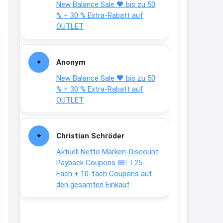
New Balance Sale 🖤 bis zu 50
Text weiter unten
% + 30 % Extra-Rabatt auf
shop.bioeg.de/aufkleber-
OUTLET
achtun...
2:24
Anonym
↩
New Balance Sale 🖤 bis zu 50
Joachim
% + 30 % Extra-Rabatt auf
OUTLET
Gratis personalisierte 7-Tage
Ration Micronährstoffe/ Vitamine
www.dunatura.com/free-trial...
Christian Schröder
2:28
Aktuell Netto Marken-Discount
↩
Payback Coupons 🟦⬜ 25-
Fach + 10-fach Coupons auf
Joachim
den gesamten Einkauf
Gratis 11 versch. Orthomol
Proben
www.orthomol.com/de-
de/service...