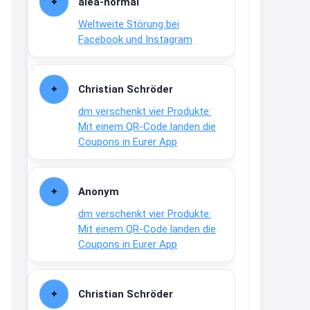
alea-normai
21:27
Weltweite Störung bei
↩
Facebook und Instagram
Joachim
Gratis medizinische Zahncreme
Christian Schröder
www.meineapotheke.de/
dm verschenkt vier Produkte:
2:19
Mit einem QR-Code landen die
↩
Coupons in Eurer App
Joachim
Gratis Lindani Lineal
Anonym
www.linda.de/vorteile/coupons/...
dm verschenkt vier Produkte:
2:21
Mit einem QR-Code landen die
↩
Coupons in Eurer App
Joachim
Gratis Hitzewarn-Aufkleber /
Christian Schröder
verfärbt sich ab 28 Grad /siehe