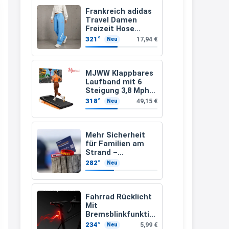
müsste schon stornieren und
Frankreich adidas
Travel Damen
nochmal bestellen, da man
Freizeit Hose
JC8618 (Gr. 2XS bis
Rabattcodes oder auch
321°
17,94 €
Neu
3XL)
Geschenkgutscheine im
Warenkorb oder an der Kasse
MJWW Klappbares
VOR dem Kauf einlösen kann.
Laufband mit 6
Steigung 3,8 Mph/6
17:06
Km/h Walking
318°
49,15 €
Neu
↩
Kerstin
Mehr Sicherheit
für Familien am
Och siche den Gutschein
Strand –
fürmeggelebaguetts
kostenloses
282°
Neu
Kindersuchband
21:36
der DLRG
↩
Fahrrad Rücklicht
Mit
Kerstin
Bremsblinkfunktio
n (StVZO
Meggle bagett Gutschein code
234°
5,99 €
Neu