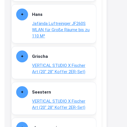
Fielmann-Blinkis mehr / wurde
dauerhaft eingestellt
Hans
www.fielmann-
Jafända Luftreiniger JF260S
group.com/blinkis...
WLAN für Große Räume bis zu
13:44
110 M²
↩
Christian Schröder
Grischa
@Joachim Moin Joachim, schön
VERTICAL STUDIO X Fischer
dich zu sehen, alles gut?
Art (20″ 28″ Koffer 2ER-Set)
15:01
↩
Seestern
Joachim
VERTICAL STUDIO X Fischer
An 01.08. / Sensodyne Rabatt 3€
Art (20″ 28″ Koffer 2ER-Set)
/ max. 15.000
www.erlebe-
haleon.de/#aktuelle...