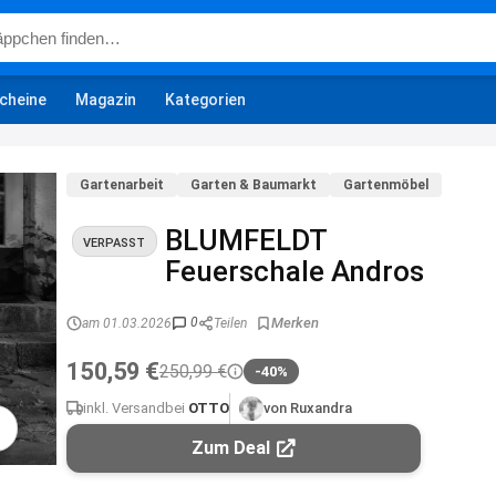
cheine
Magazin
Kategorien
Gartenarbeit
Garten & Baumarkt
Gartenmöbel
BLUMFELDT
VERPASST
Feuerschale Andros
0
am 01.03.2026
Teilen
150,59 €
250,99 €
-40%
inkl. Versand
bei
OTTO
von Ruxandra
Zum Deal