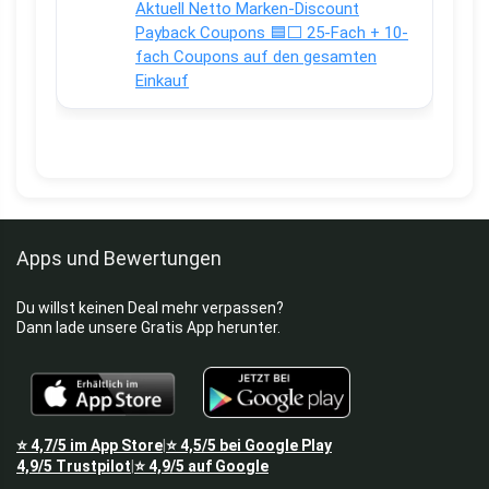
Aktuell Netto Marken-Discount
Payback Coupons 🟦⬜ 25-Fach + 10-
fach Coupons auf den gesamten
Einkauf
Apps und Bewertungen
Du willst keinen Deal mehr verpassen?
Dann lade unsere Gratis App herunter.
⭐
4,7/5
im App Store
⭐
4,5/5
bei Google Play
|
4,9/5
Trustpilot
⭐
4,9/5
auf Google
|