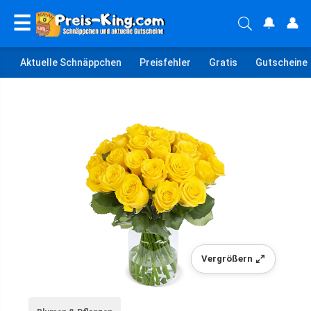
☰
🔔
👤
Aktuelle Schnäppchen
Preisfehler
Gratis
Gutscheine
Vergrößern