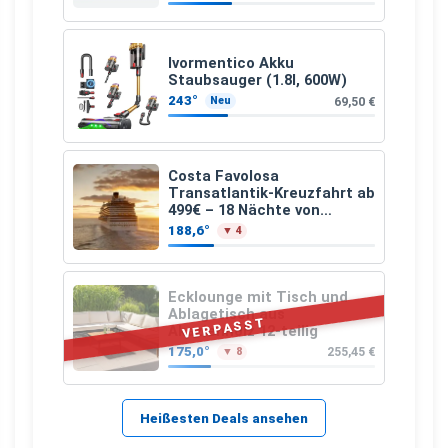
Ivormentico Akku
Staubsauger (1.8l, 600W)
243°
69,50 €
Neu
Costa Favolosa
Transatlantik-Kreuzfahrt ab
499€ – 18 Nächte von
Hamburg nach Guadeloupe
188,6°
▼ 4
Ecklounge mit Tisch und
Ablagetisch aus
VERPASST
Akazienholz 12-teilig
175,0°
255,45 €
▼ 8
Heißesten Deals ansehen