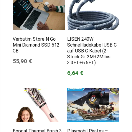
Verbatim Store N Go
LISEN 240W
Mini Diamond SSD 512
Schnellladekabel USB C
GB
auf USB C Kabel (2-
Stück Gr. 2M+2M bis
55,90 €
3.3FT+6.6FT)
6,64 €
Bopcal Thermal Brush 3
Playmobil Pirates –