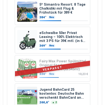
5* Simantro Resort: 8 Tage
Chalkidiki mit Flug &
Frühstück für 389 €
384°
Neu
eSchwalbe 50er Privat
Leasing – 100% Elektrisch
mit 3 PS für 39€ mtl. (in 6
schicken Farben LF: 0.43, 36
369°
Neu
Monate, Bereitstellung:
159,00 €, 2.500 km/Jahr)
Fairy Max Power Spülmittel
Original Starke
VERPASST
Fettlösekraft (8x545ml)
336°
10,23 €
Neu
Jugend BahnCard 25
kostenlos: Deutsche Bahn
verschenkt BahnCard an
Kinder und Jugendliche
260,6°
▲ 2