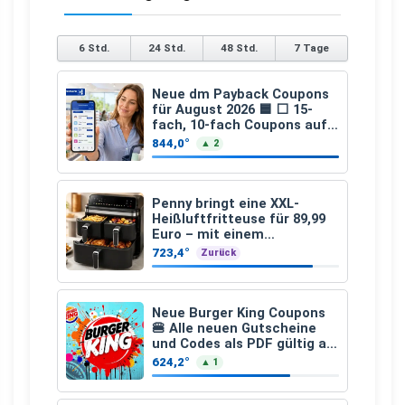
6 Std.
24 Std.
48 Std.
7 Tage
Neue dm Payback Coupons
für August 2026 🟦 ⬜ 15-
fach, 10-fach Coupons auf
den gesamten Einkauf ab 2
844,0°
▲ 2
€
Penny bringt eine XXL-
Heißluftfritteuse für 89,99
Euro – mit einem
besonderen Vorteil
723,4°
Zurück
Neue Burger King Coupons
🍔 Alle neuen Gutscheine
und Codes als PDF gültig ab
25.07.2026 bis 04.09.2026
624,2°
▲ 1