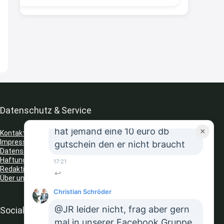
8:32
↩
Strandnixe
Erst ja dann 65,99€ in Warenkorb
😫🙆🏽‍♂️
8:43
↩
Datenschutz & Service
JR
hat jemand eine 10 euro db
×
Kontakt
Impressum
gutschein den er nicht braucht
Datenschutz
Haftungsausschluss
17:21
Redaktionelle Richtlinien
↩
Über uns
Christian Schröder
@JR leider nicht, frag aber gern
Social Media
mal in unserer Facebook Gruppe,