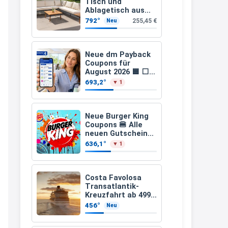
Tisch und
nochmal bestellen, da man
Ablagetisch aus
Akazienholz 12-
Rabattcodes oder auch
792°
255,45 €
Neu
teilig
Geschenkgutscheine im
Warenkorb oder an der Kasse
Neue dm Payback
VOR dem Kauf einlösen kann.
Coupons für
August 2026 🟦 ⬜
17:06
15-fach, 10-fach
693,2°
▼ 1
Coupons auf den
↩
gesamten Einkauf
ab 2 €
Kerstin
Neue Burger King
Coupons 🍔 Alle
Och siche den Gutschein
neuen Gutscheine
fürmeggelebaguetts
und Codes als PDF
636,1°
▼ 1
gültig ab 25.07.2026
21:36
bis 04.09.2026
↩
Costa Favolosa
Transatlantik-
Kerstin
Kreuzfahrt ab 499€
– 18 Nächte von
Meggle bagett Gutschein code
456°
Neu
Hamburg nach
Guadeloupe
21:37