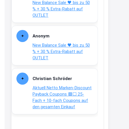
New Balance Sale 🖤 bis zu 50
↩
% + 30 % Extra-Rabatt auf
Joachim
OUTLET
Gratis Campari Spritz / Aperol
Spritz für Gastronomie
gratis-
Anonym
aperitivo.de/
New Balance Sale 🖤 bis zu 50
2:38
% + 30 % Extra-Rabatt auf
↩
OUTLET
Strandnixe
Das Koffersez gibt es nicht mehr
Christian Schröder
zu dem Preis
Aktuell Netto Marken-Discount
Payback Coupons 🟦⬜ 25-
8:31
Fach + 10-fach Coupons auf
↩
den gesamten Einkauf
Strandnixe
Kofferset