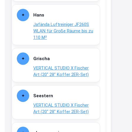
↩
Joachim
Hans
Gratis medizinische Zahncreme
Jafända Luftreiniger JF260S
www.meineapotheke.de/
WLAN für Große Räume bis zu
110 M²
2:19
↩
Joachim
Grischa
Gratis Lindani Lineal
VERTICAL STUDIO X Fischer
www.linda.de/vorteile/coupons/...
Art (20″ 28″ Koffer 2ER-Set)
2:21
↩
Seestern
Joachim
VERTICAL STUDIO X Fischer
Art (20″ 28″ Koffer 2ER-Set)
Gratis Hitzewarn-Aufkleber /
verfärbt sich ab 28 Grad /siehe
Text weiter unten