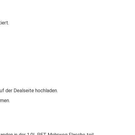
iert.
uf der Dealseite hochladen.
mmen.
anden in der 1,0L PET Mehrweg Flasche teil: