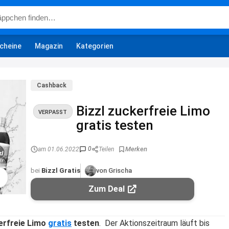
cheine
Magazin
Kategorien
Cashback
Bizzl zuckerfreie Limo
VERPASST
gratis testen
0
am 01.06.2022
Teilen
bei
Bizzl Gratis
von Grischa
Zum Deal
erfreie Limo
gratis
testen
. Der Aktionszeitraum läuft bis