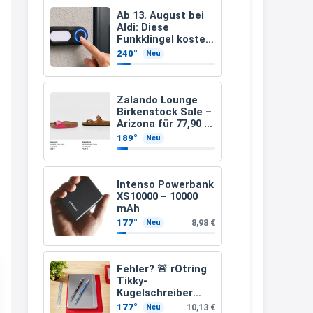
↩
Ab 13. August bei
Aldi: Diese
Kerstin
Funkklingel kostet
nur 3,49 Euro
240°
Neu
Bei EDEKA
21:37
Zalando Lounge
↩
Birkenstock Sale –
Arizona für 77,90 €
Joachim
statt 120 €
189°
Neu
Haribo Roadshow / 100 Orte / ab
29.07
www.haribo.com/de-
Intenso Powerbank
de/aktuelles...
XS10000 – 10000
mAh
13:04
177°
8,98 €
Neu
↩
Joachim
Fehler? 🚨 rOtring
Ab diesem Jahr gibt es keine
Tikky-
Kugelschreiber
Fielmann-Blinkis mehr / wurde
blaue Tinte
177°
10,13 €
Neu