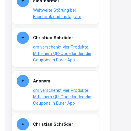
alea-normai
shop.bioeg.de/aufkleber-
Weltweite Störung bei
achtun...
Facebook und Instagram
2:24
↩
Christian Schröder
Joachim
dm verschenkt vier Produkte:
Gratis personalisierte 7-Tage
Mit einem QR-Code landen die
Ration Micronährstoffe/ Vitamine
Coupons in Eurer App
www.dunatura.com/free-trial...
2:28
Anonym
↩
dm verschenkt vier Produkte:
Joachim
Mit einem QR-Code landen die
Gratis 11 versch. Orthomol
Coupons in Eurer App
Proben
www.orthomol.com/de-
de/service...
Christian Schröder
2:35