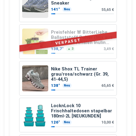
Sneaker
141°
55,65 €
Neu
Preisfehler 🚨 BitterLiebe
Ballaststoff Pulver (Mix aus
VERPASST
Flohsamenschalen Inulin
(Präbiotika) Leinsamen &
138,7°
3,49 €
▲ 3
Apfelfaser)
Nike Shox TL Trainer
grau/rosa/schwarz (Gr. 39,
41-44,5)
138°
65,65 €
Neu
LocknLock 10
Frischhaltedosen stapelbar
180ml-2L [NEUKUNDEN]
126°
10,00 €
Neu