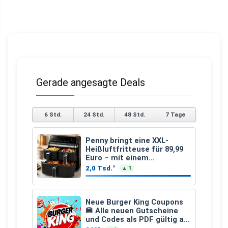
Gerade angesagte Deals
6 Std.
24 Std.
48 Std.
7 Tage
Penny bringt eine XXL-
Heißluftfritteuse für 89,99
Euro – mit einem
besonderen Vorteil
2,0 Tsd.°
▲ 1
Neue Burger King Coupons
🍔 Alle neuen Gutscheine
und Codes als PDF gültig ab
25.07.2026 bis 04.09.2026