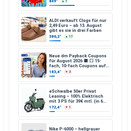
849°
▲ 1
ALDI verkauft Clogs für nur
2,49 Euro – ab 13. August
gibt es sie in drei Farben
386,2°
▲ 17
Neue dm Payback Coupons
für August 2026 🟦 ⬜ 15-
fach, 10-fach Coupons auf
den gesamten Einkauf ab 2
183,4°
▼ 3
€
eSchwalbe 50er Privat
Leasing – 100% Elektrisch
mit 3 PS für 39€ mtl. (in 6
schicken Farben LF: 0.43, 36
172,4°
▼ 1
Monate, Bereitstellung:
159,00 €, 2.500 km/Jahr)
Nike P-6000 – hellgrauer