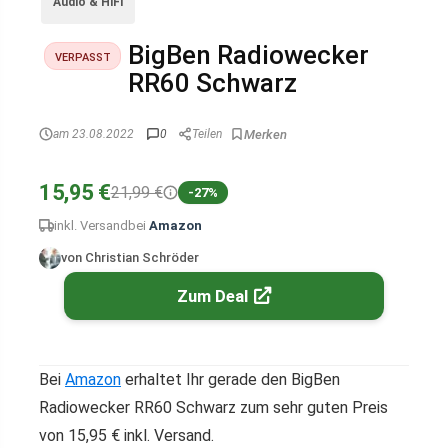
Audio & HiFi
BigBen Radiowecker
VERPASST
RR60 Schwarz
am 23.08.2022
0
Teilen
15,95 €
21,99 €
-27%
inkl. Versand
bei
Amazon
von Christian Schröder
Zum Deal
Bei
Amazon
erhaltet Ihr gerade den BigBen
Radiowecker RR60 Schwarz zum sehr guten Preis
von 15,95 € inkl. Versand.