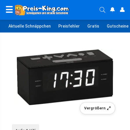
☰
🔔
👤
Aktuelle Schnäppchen
Preisfehler
Gratis
Gutscheine
Vergrößern