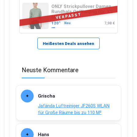
ONLY Strickpullover Damen
Rundhals OnlNanjing (Gr. XS
VERPASST
bis M)
120°
7,98 €
Neu
Heißesten Deals ansehen
Neuste Kommentare
Grischa
Jafända Luftreiniger JF260S WLAN
für Große Räume bis zu 110 M²
Hans