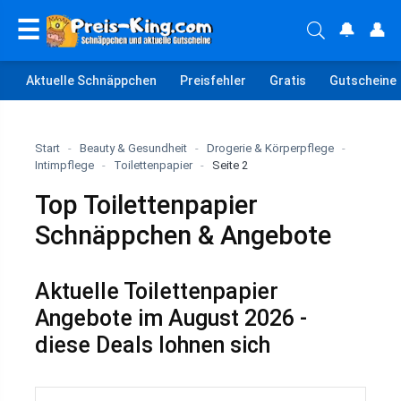
☰
🔔
👤
Aktuelle Schnäppchen
Preisfehler
Gratis
Gutscheine
Start
-
Beauty & Gesundheit
-
Drogerie & Körperpflege
-
Intimpflege
-
Toilettenpapier
-
Seite 2
Top Toilettenpapier
Schnäppchen & Angebote
Aktuelle Toilettenpapier
Angebote im August 2026 -
diese Deals lohnen sich