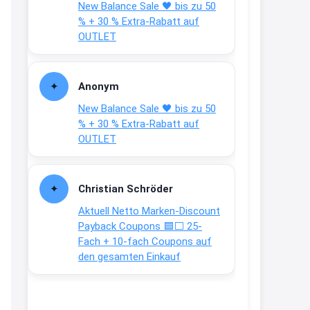
New Balance Sale 🖤 bis zu 50
Text weiter unten
% + 30 % Extra-Rabatt auf
shop.bioeg.de/aufkleber-
OUTLET
achtun...
2:24
Anonym
↩
New Balance Sale 🖤 bis zu 50
Joachim
% + 30 % Extra-Rabatt auf
OUTLET
Gratis personalisierte 7-Tage
Ration Micronährstoffe/ Vitamine
www.dunatura.com/free-trial...
Christian Schröder
2:28
Aktuell Netto Marken-Discount
↩
Payback Coupons 🟦⬜ 25-
Fach + 10-fach Coupons auf
Joachim
den gesamten Einkauf
Gratis 11 versch. Orthomol
Proben
www.orthomol.com/de-
de/service...