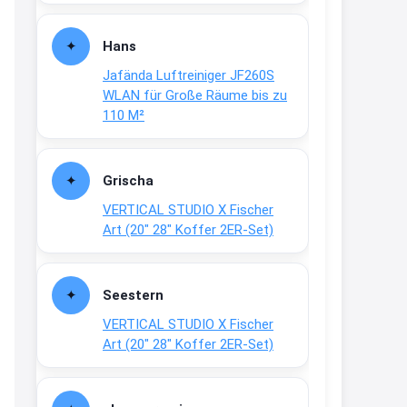
Fielmann-Blinkis mehr / wurde
dauerhaft eingestellt
Hans
www.fielmann-
Jafända Luftreiniger JF260S
group.com/blinkis...
WLAN für Große Räume bis zu
13:44
110 M²
↩
Christian Schröder
Grischa
@Joachim Moin Joachim, schön
VERTICAL STUDIO X Fischer
dich zu sehen, alles gut?
Art (20″ 28″ Koffer 2ER-Set)
15:01
↩
Seestern
Joachim
VERTICAL STUDIO X Fischer
An 01.08. / Sensodyne Rabatt 3€
Art (20″ 28″ Koffer 2ER-Set)
/ max. 15.000
www.erlebe-
haleon.de/#aktuelle...