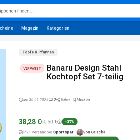
cheine
Magazin
Kategorien
Töpfe & Pfannen
Banaru Design Stahl
VERPASST
Kochtopf Set 7-teilig
0
am 30.01.2025
Teilen
38,28 €
60,50 €
-37%
inkl. Versand
bei
Sportspar
von Grischa