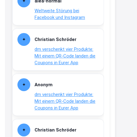
alea-normai
21:27
Weltweite Störung bei
↩
Facebook und Instagram
Joachim
Gratis medizinische Zahncreme
Christian Schröder
www.meineapotheke.de/
dm verschenkt vier Produkte:
2:19
Mit einem QR-Code landen die
↩
Coupons in Eurer App
Joachim
Gratis Lindani Lineal
Anonym
www.linda.de/vorteile/coupons/...
dm verschenkt vier Produkte:
2:21
Mit einem QR-Code landen die
↩
Coupons in Eurer App
Joachim
Gratis Hitzewarn-Aufkleber /
Christian Schröder
verfärbt sich ab 28 Grad /siehe