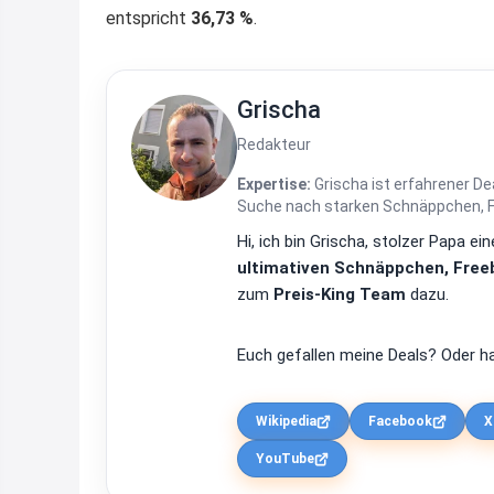
entspricht
36,73 %
.
Grischa
Redakteur
Expertise:
Grischa ist erfahrener De
Suche nach starken Schnäppchen, Fre
Hi, ich bin Grischa, stolzer Papa 
ultimativen Schnäppchen, Freeb
zum
Preis-King Team
dazu.
Euch gefallen meine Deals? Oder ha
Wikipedia
Facebook
X
YouTube