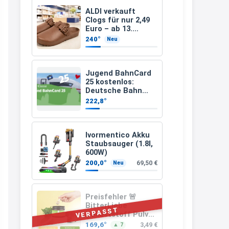
müsste schon stornieren und
ALDI verkauft
Clogs für nur 2,49
nochmal bestellen, da man
Euro – ab 13.
August gibt es sie
Rabattcodes oder auch
240°
Neu
in drei Farben
Geschenkgutscheine im
Warenkorb oder an der Kasse
Jugend BahnCard
VOR dem Kauf einlösen kann.
25 kostenlos:
Deutsche Bahn
17:06
verschenkt
222,8°
BahnCard an
↩
Kinder und
Jugendliche
Kerstin
Ivormentico Akku
Staubsauger (1.8l,
Och siche den Gutschein
600W)
fürmeggelebaguetts
200,0°
69,50 €
Neu
21:36
↩
Preisfehler 🚨
BitterLiebe
Kerstin
VERPASST
Ballaststoff Pulver
(Mix aus
Meggle bagett Gutschein code
169,6°
3,49 €
▲ 7