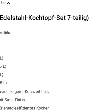
t! ✅🔥
Edelstahl-Kochtopf-Set 7-teilig)
stärke
L)
5 L)
L)
5 L)
 nach längerer Kochzeit heiß
it Satin-Finish
ür energieeffizientes Kochen