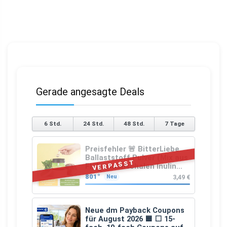
Gerade angesagte Deals
6 Std.
24 Std.
48 Std.
7 Tage
Preisfehler 🚨 BitterLiebe
Ballaststoff Pulver (Mix aus
VERPASST
Flohsamenschalen Inulin
(Präbiotika) Leinsamen &
801°
3,49 €
Neu
Apfelfaser)
Neue dm Payback Coupons
für August 2026 🟦 ⬜ 15-