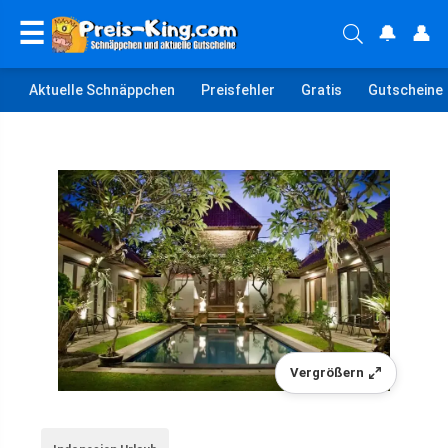
☰
🔔
👤
Aktuelle Schnäppchen
Preisfehler
Gratis
Gutscheine
Vergrößern