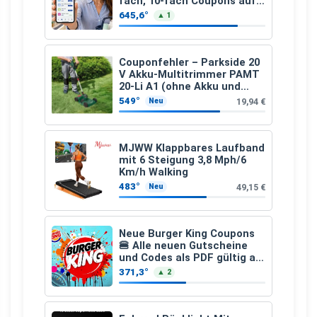
fach, 10-fach Coupons auf
den gesamten Einkauf ab 2
645,6°
▲ 1
€
Couponfehler – Parkside 20
V Akku-Multitrimmer PAMT
20-Li A1 (ohne Akku und
Ladegerät)
549°
19,94 €
Neu
MJWW Klappbares Laufband
mit 6 Steigung 3,8 Mph/6
Km/h Walking
483°
49,15 €
Neu
Neue Burger King Coupons
🍔 Alle neuen Gutscheine
und Codes als PDF gültig ab
25.07.2026 bis 04.09.2026
371,3°
▲ 2