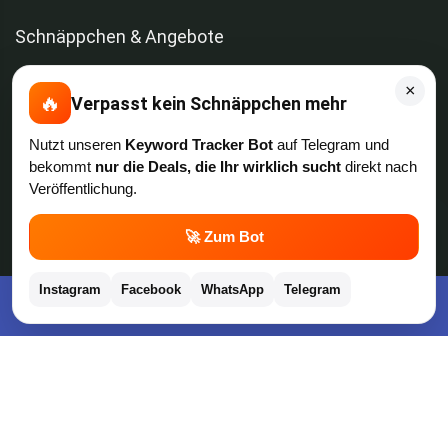
Schnäppchen & Angebote
×
Alle Schnäppchen
🔥
Verpasst kein Schnäppchen mehr
Nutzt unseren
Keyword Tracker Bot
auf Telegram und
Lidl Sonderverkauf
bekommt
nur die Deals, die Ihr wirklich sucht
direkt nach
Veröffentlichung.
Amazon Spar-Abo
💬
🚀 Zum Bot
Amazon Angebote
Instagram
Facebook
WhatsApp
Telegram
AOK Gratisgeschenke
Kostenlose App im Play Store downloaden
Gutscheine, Coupons & Payback
Coupons & Gutscheine