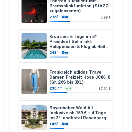
Fahrrad Rücklicht Mit
Bremsblinkfunktion (StVZO
zugelassenen)
276°
5,99 €
Neu
Kroatien: 6 Tage im 5*
President Solin inkl.
Halbpension & Flug ab 458 €
pro Person
243°
Neu
Frankreich adidas Travel
Damen Freizeit Hose JC8618
(Gr. 2XS bis 3XL)
230,1°
17,94 €
▲ 7
Bayerischer Wald All
Inclusive ab 159 € – 4 Tage
im 3*Landhotel Rosenberger
mit Wellness
186°
Neu