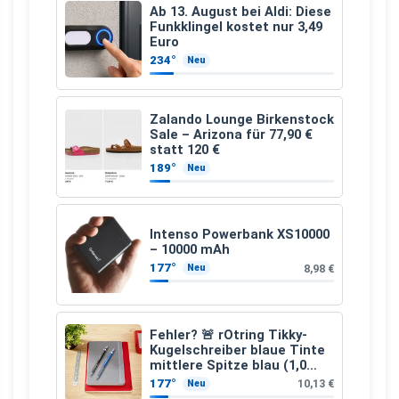
Ab 13. August bei Aldi: Diese
Funkklingel kostet nur 3,49
Euro
234°
Neu
Zalando Lounge Birkenstock
Sale – Arizona für 77,90 €
statt 120 €
189°
Neu
Intenso Powerbank XS10000
– 10000 mAh
177°
8,98 €
Neu
Fehler? 🚨 rOtring Tikky-
Kugelschreiber blaue Tinte
mittlere Spitze blau (1,0
mm – 12 Stück)
177°
10,13 €
Neu