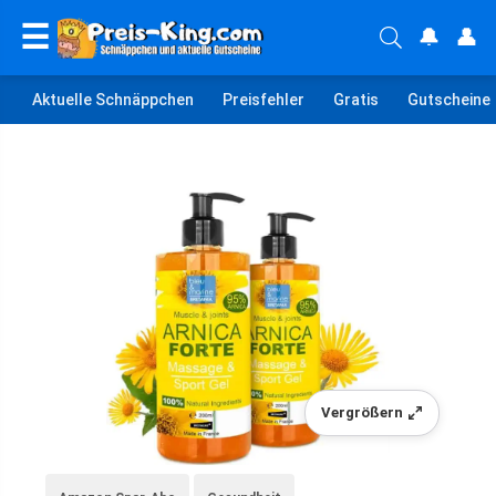
☰
🔔
👤
Aktuelle Schnäppchen
Preisfehler
Gratis
Gutscheine
Vergrößern