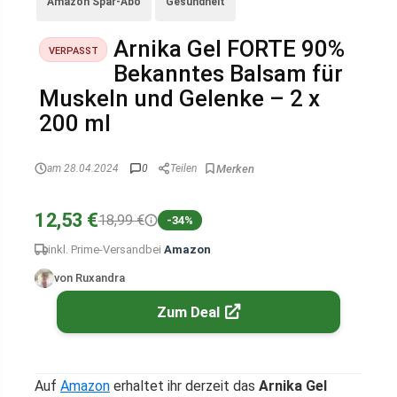
Amazon Spar-Abo
Gesundheit
Arnika Gel FORTE 90%
VERPASST
Bekanntes Balsam für
Muskeln und Gelenke – 2 x
200 ml
am 28.04.2024
0
Teilen
12,53 €
18,99 €
-34%
inkl. Prime-Versand
bei
Amazon
von Ruxandra
Zum Deal
Auf
Amazon
erhaltet ihr derzeit das
Arnika Gel