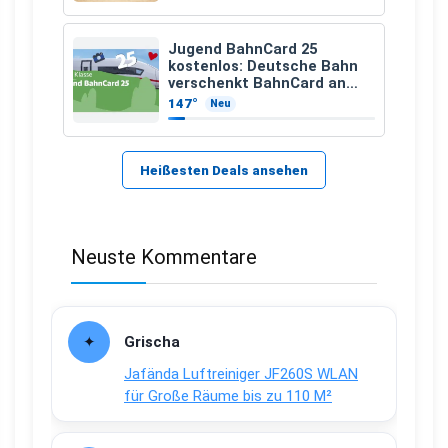
Jugend BahnCard 25
kostenlos: Deutsche Bahn
verschenkt BahnCard an
Kinder und Jugendliche
147°
Neu
Heißesten Deals ansehen
Neuste Kommentare
Grischa
Jafända Luftreiniger JF260S WLAN
für Große Räume bis zu 110 M²