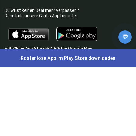
Du willst keinen Deal mehr verpassen?
Dann lade unsere Gratis App herunter.
💬
⭐
4,7/5
im App Store
⭐
4,5/5
bei Google Play
|
4,9/5
Trustpilot
⭐
4,9/5
auf Google
|
Kostenlose App im Play Store downloaden
Keine Lust Schnäppchen zu suchen?
Preis King ist euer Schnäppchen-Blog
und bietet euch jeden Tag
aktuelle Angebote,
Gratisartikel
, aktuelle
Rabattcodes
, Preisfehler,
Cashback
und vieles mehr.
Angebote können kurz nach Veröffentlichung vergriffen sein. Irrtümer
und Preisänderungen sind vorbehalten. Alle Preise werden vor der
Veröffentlichung redaktionell durch uns geprüft. Es besteht kein
rechtlicher Anspruch auf den ausgeschriebenen Preis.