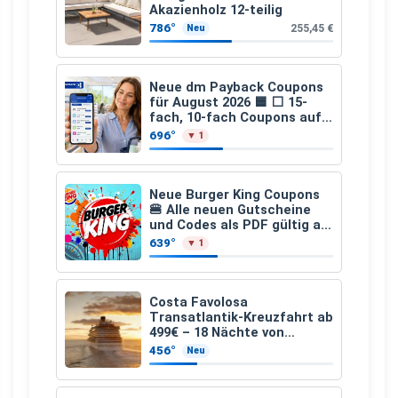
Akazienholz 12-teilig
786°
255,45 €
Neu
Neue dm Payback Coupons
für August 2026 🟦 ⬜ 15-
fach, 10-fach Coupons auf
den gesamten Einkauf ab 2
696°
▼ 1
€
Neue Burger King Coupons
🍔 Alle neuen Gutscheine
und Codes als PDF gültig ab
25.07.2026 bis 04.09.2026
639°
▼ 1
Costa Favolosa
Transatlantik-Kreuzfahrt ab
499€ – 18 Nächte von
Hamburg nach Guadeloupe
456°
Neu