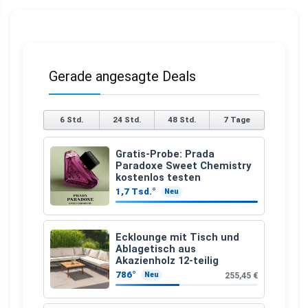
Gerade angesagte Deals
6 Std.
24 Std.
48 Std.
7 Tage
Gratis-Probe: Prada
Paradoxe Sweet Chemistry
kostenlos testen
1,7 Tsd.°
Neu
Ecklounge mit Tisch und
Ablagetisch aus
Akazienholz 12-teilig
786°
255,45 €
Neu