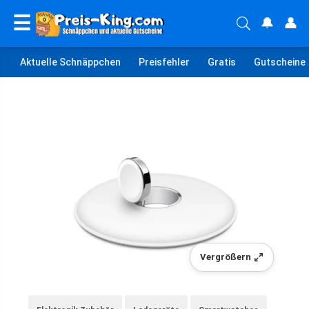
☰
🔔
👤
Aktuelle Schnäppchen
Preisfehler
Gratis
Gutscheine
Vergrößern