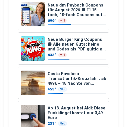
Neue dm Payback Coupons
für August 2026 🟦 ⬜ 15-
fach, 10-fach Coupons auf
den gesamten Einkauf ab 2
696°
▼ 1
€
Neue Burger King Coupons
🍔 Alle neuen Gutscheine
und Codes als PDF gültig ab
25.07.2026 bis 04.09.2026
633°
▼ 1
Costa Favolosa
Transatlantik-Kreuzfahrt ab
499€ – 18 Nächte von
Hamburg nach Guadeloupe
453°
Neu
Ab 13. August bei Aldi: Diese
Funkklingel kostet nur 3,49
Euro
231°
Neu