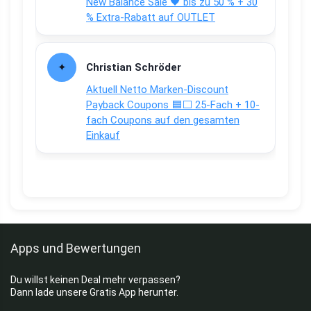
New Balance Sale 🖤 bis zu 50 % + 30
% Extra-Rabatt auf OUTLET
Christian Schröder
Aktuell Netto Marken-Discount
Payback Coupons 🟦⬜ 25-Fach + 10-
fach Coupons auf den gesamten
Einkauf
Apps und Bewertungen
Du willst keinen Deal mehr verpassen?
Dann lade unsere Gratis App herunter.