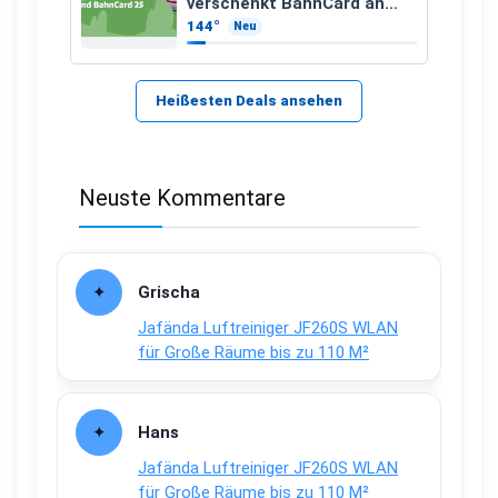
verschenkt BahnCard an
Kinder und Jugendliche
144°
Neu
Heißesten Deals ansehen
Neuste Kommentare
Grischa
Jafända Luftreiniger JF260S WLAN
für Große Räume bis zu 110 M²
Hans
Jafända Luftreiniger JF260S WLAN
für Große Räume bis zu 110 M²