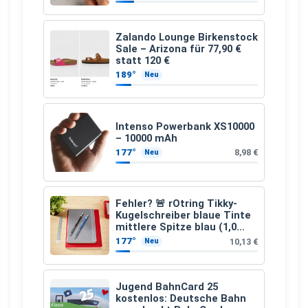
Zalando Lounge Birkenstock
Sale – Arizona für 77,90 €
statt 120 €
189°
Neu
Intenso Powerbank XS10000
– 10000 mAh
177°
8,98 €
Neu
Fehler? 🚨 rOtring Tikky-
Kugelschreiber blaue Tinte
mittlere Spitze blau (1,0
mm – 12 Stück)
177°
10,13 €
Neu
Jugend BahnCard 25
kostenlos: Deutsche Bahn