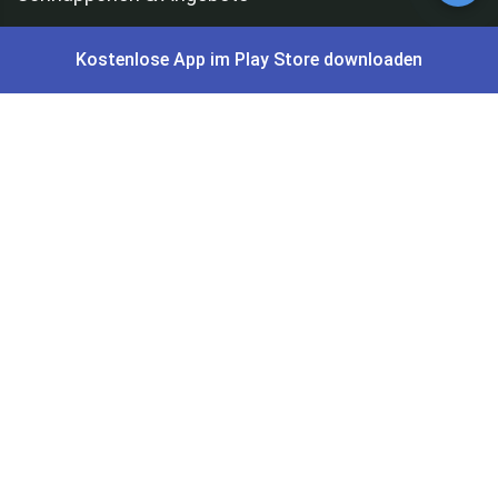
Kostenlose App im Play Store downloaden
Alle Schnäppchen
Lidl Sonderverkauf
Amazon Spar-Abo
Amazon Angebote
AOK Gratisgeschenke
Gutscheine, Coupons & Payback
Coupons & Gutscheine
DM Payback Coupons