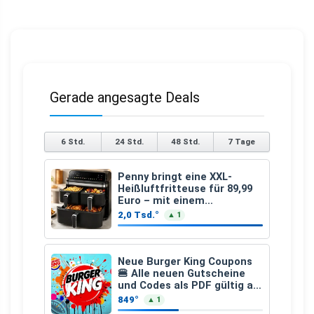
Gerade angesagte Deals
6 Std.
24 Std.
48 Std.
7 Tage
Penny bringt eine XXL-
Heißluftfritteuse für 89,99
Euro – mit einem
besonderen Vorteil
2,0 Tsd.°
▲ 1
Neue Burger King Coupons
🍔 Alle neuen Gutscheine
und Codes als PDF gültig ab
25.07.2026 bis 04.09.2026
849°
▲ 1