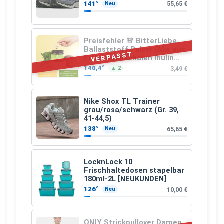
141°
55,65 €
Neu
Preisfehler 🚨 BitterLiebe
Ballaststoff Pulver (Mix aus
VERPASST
Flohsamenschalen Inulin
(Präbiotika) Leinsamen &
140,4°
3,49 €
▲ 2
Apfelfaser)
Nike Shox TL Trainer
grau/rosa/schwarz (Gr. 39,
41-44,5)
138°
65,65 €
Neu
LocknLock 10
Frischhaltedosen stapelbar
180ml-2L [NEUKUNDEN]
126°
10,00 €
Neu
ONLY Strickpullover Damen