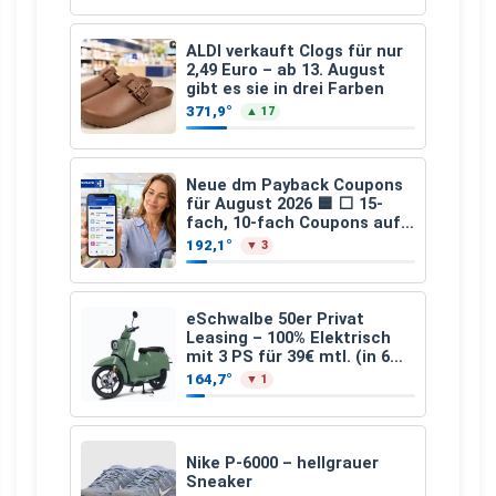
ALDI verkauft Clogs für nur
2,49 Euro – ab 13. August
gibt es sie in drei Farben
371,9°
▲ 17
Neue dm Payback Coupons
für August 2026 🟦 ⬜ 15-
fach, 10-fach Coupons auf
den gesamten Einkauf ab 2
192,1°
▼ 3
€
eSchwalbe 50er Privat
Leasing – 100% Elektrisch
mit 3 PS für 39€ mtl. (in 6
schicken Farben LF: 0.43, 36
164,7°
▼ 1
Monate, Bereitstellung:
159,00 €, 2.500 km/Jahr)
Nike P-6000 – hellgrauer
Sneaker