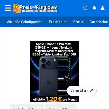
☰
🔔
👤
Aktuelle Schnäppchen
Preisfehler
Gratis
Gutscheine
Vergrößern