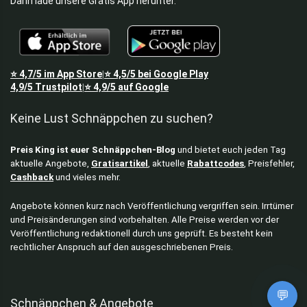
Dann lade unsere Gratis App herunter.
⭐
4,7/5
im App Store
⭐
4,5/5
bei Google Play
|
4,9/5
Trustpilot
⭐
4,9/5
auf Google
|
Keine Lust Schnäppchen zu suchen?
Preis King ist euer Schnäppchen-Blog
und bietet euch jeden Tag
aktuelle Angebote,
Gratisartikel
, aktuelle
Rabattcodes
, Preisfehler,
Cashback
und vieles mehr.
Angebote können kurz nach Veröffentlichung vergriffen sein. Irrtümer
und Preisänderungen sind vorbehalten. Alle Preise werden vor der
Veröffentlichung redaktionell durch uns geprüft. Es besteht kein
rechtlicher Anspruch auf den ausgeschriebenen Preis.
💬
Schnäppchen & Angebote