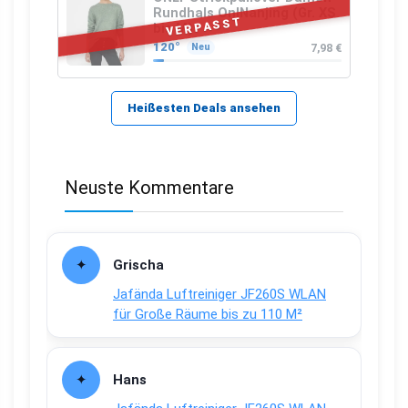
Rundhals OnlNanjing (Gr. XS
VERPASST
bis M)
120°
7,98 €
Neu
Heißesten Deals ansehen
Neuste Kommentare
Grischa
Jafända Luftreiniger JF260S WLAN
für Große Räume bis zu 110 M²
Hans