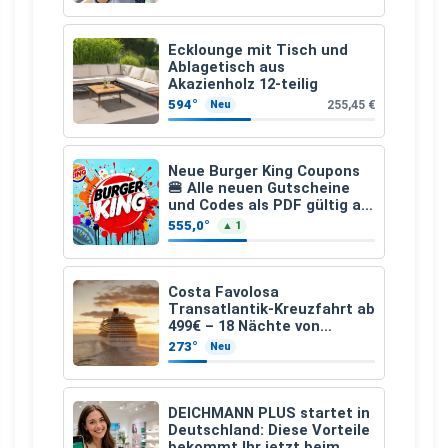
Ecklounge mit Tisch und
Ablagetisch aus
Akazienholz 12-teilig
594°
255,45 €
Neu
Neue Burger King Coupons
🍔 Alle neuen Gutscheine
und Codes als PDF gültig ab
25.07.2026 bis 04.09.2026
555,0°
▲ 1
Costa Favolosa
Transatlantik-Kreuzfahrt ab
499€ – 18 Nächte von
Hamburg nach Guadeloupe
273°
Neu
DEICHMANN PLUS startet in
Deutschland: Diese Vorteile
bekommt Ihr jetzt beim