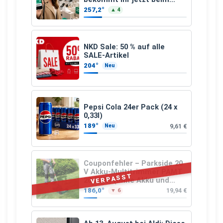
Schuhkauf
257,2°
▲ 4
NKD Sale: 50 % auf alle
SALE-Artikel
204°
Neu
Pepsi Cola 24er Pack (24 x
0,33l)
189°
9,61 €
Neu
Couponfehler – Parkside 20
V Akku-Multitrimmer PAMT
VERPASST
20-Li A1 (ohne Akku und
Ladegerät)
186,0°
19,94 €
▼ 6