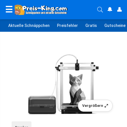
☰
🔔
👤
Aktuelle Schnäppchen
Preisfehler
Gratis
Gutscheine
Vergrößern