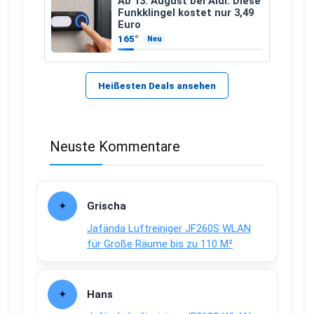
Ab 13. August bei Aldi: Diese
Funkklingel kostet nur 3,49
Euro
165°
Neu
Heißesten Deals ansehen
Neuste Kommentare
Grischa
Jafända Luftreiniger JF260S WLAN
für Große Räume bis zu 110 M²
Hans