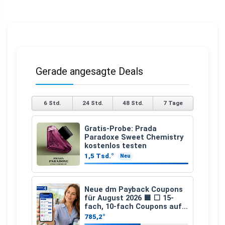
Gerade angesagte Deals
6 Std.
24 Std.
48 Std.
7 Tage
Gratis-Probe: Prada
Paradoxe Sweet Chemistry
kostenlos testen
1,5 Tsd.°
Neu
Neue dm Payback Coupons
für August 2026 🟦 ⬜ 15-
fach, 10-fach Coupons auf
den gesamten Einkauf ab 2
785,2°
€