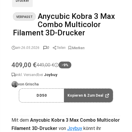
Drucker
Anycubic Kobra 3 Max
VERPASST
Combo Multicolor
Filament 3D-Drucker
am 26.05.2026
0
Teilen
409,00 €
449,00 €
-9%
inkl. Versand
bei
Joybuy
von Grischa
DD50
Kopieren & Zum Deal
Mit dem
Anycubic Kobra 3 Max Combo Multicolor
Filament 3D-Drucker
von
Joybuy
könnt ihr