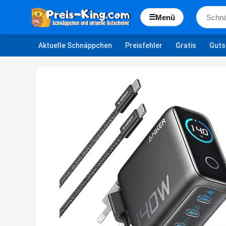
☰
Menü
Aktuelle Schnäppchen
Preisfehler
Gratis
Guts