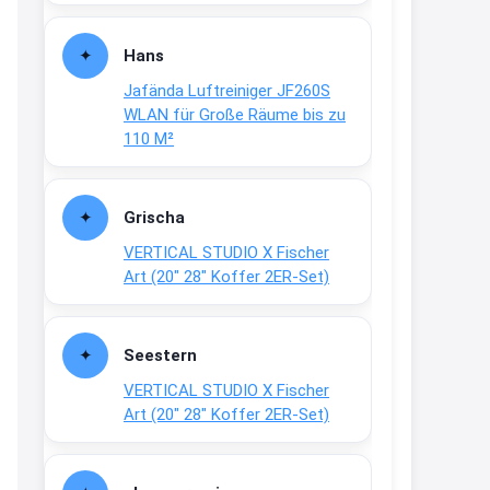
Fielmann-Blinkis mehr / wurde
dauerhaft eingestellt
Hans
www.fielmann-
Jafända Luftreiniger JF260S
group.com/blinkis...
WLAN für Große Räume bis zu
13:44
110 M²
↩
Christian Schröder
Grischa
@Joachim Moin Joachim, schön
VERTICAL STUDIO X Fischer
dich zu sehen, alles gut?
Art (20″ 28″ Koffer 2ER-Set)
15:01
↩
Seestern
Joachim
VERTICAL STUDIO X Fischer
An 01.08. / Sensodyne Rabatt 3€
Art (20″ 28″ Koffer 2ER-Set)
/ max. 15.000
www.erlebe-
haleon.de/#aktuelle...