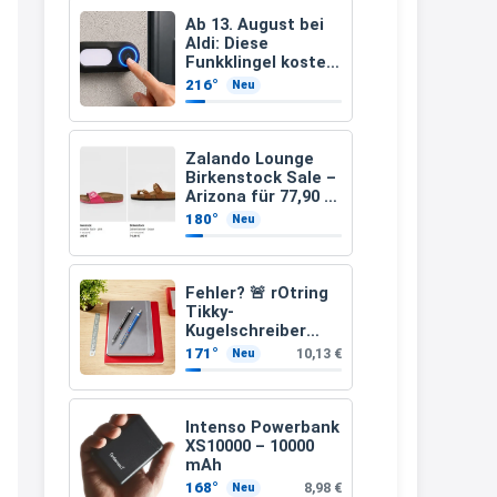
müsste schon stornieren und
Ab 13. August bei
Aldi: Diese
nochmal bestellen, da man
Funkklingel kostet
nur 3,49 Euro
Rabattcodes oder auch
216°
Neu
Geschenkgutscheine im
Warenkorb oder an der Kasse
Zalando Lounge
VOR dem Kauf einlösen kann.
Birkenstock Sale –
Arizona für 77,90 €
17:06
statt 120 €
180°
Neu
↩
Kerstin
Fehler? 🚨 rOtring
Tikky-
Och siche den Gutschein
Kugelschreiber
fürmeggelebaguetts
blaue Tinte
171°
10,13 €
Neu
mittlere Spitze
21:36
blau (1,0 mm – 12
Stück)
↩
Intenso Powerbank
XS10000 – 10000
Kerstin
mAh
Meggle bagett Gutschein code
168°
8,98 €
Neu