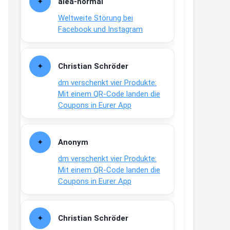
alea-normai
21:27
Weltweite Störung bei
↩
Facebook und Instagram
Joachim
Gratis medizinische Zahncreme
Christian Schröder
www.meineapotheke.de/
dm verschenkt vier Produkte:
2:19
Mit einem QR-Code landen die
↩
Coupons in Eurer App
Joachim
Gratis Lindani Lineal
Anonym
www.linda.de/vorteile/coupons/...
dm verschenkt vier Produkte:
2:21
Mit einem QR-Code landen die
↩
Coupons in Eurer App
Joachim
Gratis Hitzewarn-Aufkleber /
Christian Schröder
verfärbt sich ab 28 Grad /siehe