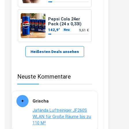
21:37
↩
Pepsi Cola 24er
Pack (24 x 0,33l)
Kerstin
142,9°
9,61 €
Neu
Bei EDEKA
21:37
↩
Heißesten Deals ansehen
Joachim
Haribo Roadshow / 100 Orte / ab
Neuste Kommentare
29.07
www.haribo.com/de-
de/aktuelles...
13:04
Grischa
↩
Jafända Luftreiniger JF260S
Joachim
WLAN für Große Räume bis zu
110 M²
Ab diesem Jahr gibt es keine