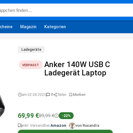
cheine
Magazin
Kategorien
Ladegeräte
Anker 140W USB C
VERPASST
Ladegerät Laptop
0
am 02.08.2025
Teilen
69,99 €
89,99 €
-22%
inkl. Versand
bei
Amazon
von Ruxandra