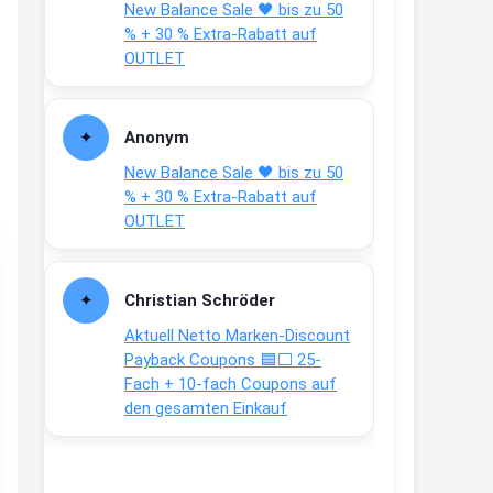
New Balance Sale 🖤 bis zu 50
Text weiter unten
% + 30 % Extra-Rabatt auf
shop.bioeg.de/aufkleber-
OUTLET
achtun...
2:24
Anonym
↩
New Balance Sale 🖤 bis zu 50
Joachim
% + 30 % Extra-Rabatt auf
OUTLET
Gratis personalisierte 7-Tage
Ration Micronährstoffe/ Vitamine
www.dunatura.com/free-trial...
Christian Schröder
2:28
Aktuell Netto Marken-Discount
↩
Payback Coupons 🟦⬜ 25-
Fach + 10-fach Coupons auf
Joachim
den gesamten Einkauf
Gratis 11 versch. Orthomol
Proben
www.orthomol.com/de-
de/service...