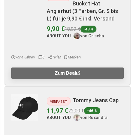
Bucket Hat
Anglerhut (3 Farben, Gr. S bis
L) für je 9,90 € inkl. Versand
9,90 €
18,99 €
-48 %
ABOUT YOU
von Grischa
vor 4 Jahren
0
Teilen
Zum Deal
Tommy Jeans Cap
VERPASST
11,97 €
22,00 €
-46 %
ABOUT YOU
von Ruxandra