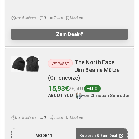
vor 5 Jahren
0
Teilen
Zum Deal
The North Face
VERPASST
Jim Beanie Mütze
(Gr. onesize)
15,93€
28,50€
-44 %
ABOUT YOU
von Christian Schröder
vor 5 Jahren
0
Teilen
MODE11
Kopieren & Zum Deal