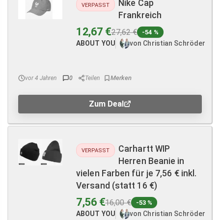
Nike Cap
VERPASST
Frankreich
12,67 €
27,62 €
-54 %
ABOUT YOU
von Christian Schröder
vor 4 Jahren
0
Teilen
Zum Deal
Carhartt WIP
VERPASST
Herren Beanie in
vielen Farben für je 7,56 € inkl.
Versand (statt 16 €)
7,56 €
16,00 €
-53 %
ABOUT YOU
von Christian Schröder