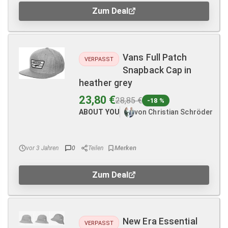
Zum Deal
Vans Full Patch
VERPASST
Snapback Cap in
heather grey
23,80 €
28,85 €
-18 %
ABOUT YOU
von Christian Schröder
vor 3 Jahren
0
Teilen
Zum Deal
New Era Essential
VERPASST