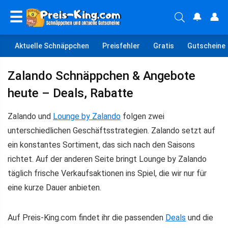
☰
🔔
👤
Aktuelle Schnäppchen
Preisfehler
Gratis
Gutscheine
Zalando Schnäppchen & Angebote
heute – Deals, Rabatte
Zalando und
Lounge by Zalando
folgen zwei
unterschiedlichen Geschäftsstrategien. Zalando setzt auf
ein konstantes Sortiment, das sich nach den Saisons
richtet. Auf der anderen Seite bringt Lounge by Zalando
täglich frische Verkaufsaktionen ins Spiel, die wir nur für
eine kurze Dauer anbieten.
Auf Preis-King.com findet ihr die passenden
Deals
und die