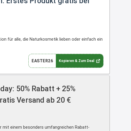
: Erstes Produkt gratis bei
13:04
↩
Joachim
Ab diesem Jahr gibt es keine
on für alle, die Naturkosmetik lieben oder einfach ein
Fielmann-Blinkis mehr / wurde
dauerhaft eingestellt
www.fielmann-
EASTER26
Kopieren & Zum Deal
group.com/blinkis...
13:44
↩
iday: 50% Rabatt + 25%
Christian Schröder
ratis Versand ab 20 €
@Joachim Moin Joachim, schön
dich zu sehen, alles gut?
15:01
er mit einem besonders umfangreichen Rabatt-
↩