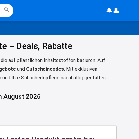
🔔
👤
🔍
21:36
↩
Kerstin
Meggle bagett Gutschein code
e – Deals, Rabatte
21:37
↩
ie auf pflanzlichen Inhaltsstoffen basieren. Auf
gebote
und
Gutscheincodes
. Mit exklusiven
Kerstin
 und Ihre Schönheitspflege nachhaltig gestalten.
Bei EDEKA
21:37
im August 2026
↩
Joachim
Haribo Roadshow / 100 Orte / ab
29.07
www.haribo.com/de-
de/aktuelles...