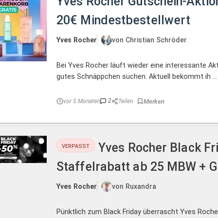
Yves Rocher Gutschein-Aktion
20€ Mindestbestellwert
Yves Rocher
von Christian Schröder
Bei Yves Rocher läuft wieder eine interessante Akti
gutes Schnäppchen suchen. Aktuell bekommt ih ...
2
vor 5 Monaten
Teilen
Yves Rocher Black Fr
VERPASST
Staffelrabatt ab 25 MBW + G
Yves Rocher
von Ruxandra
Pünktlich zum Black Friday überrascht Yves Roch