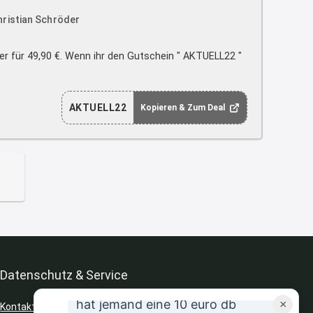
zu dem Preis
hristian Schröder
8:31
↩
er für 49,90 €. Wenn ihr den Gutschein " AKTUELL22 "
Strandnixe
Kofferset
AKTUELL22
Kopieren & Zum Deal
8:32
↩
Strandnixe
Erst ja dann 65,99€ in Warenkorb
😫🙆🏽‍♂️
8:43
↩
Datenschutz & Service
JR
hat jemand eine 10 euro db
×
Kontakt