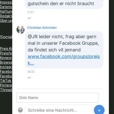
Impressum
gutschein den er nicht braucht
Datenschutz
Haftungsausschluss
17:21
Redaktionelle Richtlinien
↩
Über uns
Christian Schröder
@JR leider nicht, frag aber gern
Social Media
mal in unserer Facebook Gruppe,
Preis King auf Telegram
da findet sich vlt jemand
Preisfehler Whats App Kanal
www.facebook.com/groups/preis
Keyword Tracker
(Telegram)
k...
Browser Erweiterungen: Gutschein Finder
Instagram
Facebook
18:32
Facebook Gruppe
↩
TikTok
Pinterest
Threads
😀
➤