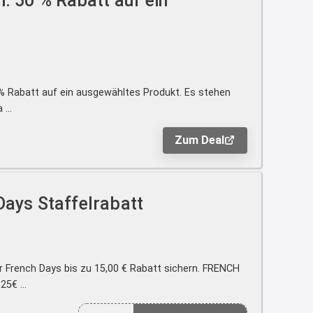
: 50 % Rabatt auf ein
2:21
↩
Joachim
Gratis Hitzewarn-Aufkleber /
 % Rabatt auf ein ausgewähltes Produkt. Es stehen
verfärbt sich ab 28 Grad /siehe
...
Text weiter unten
shop.bioeg.de/aufkleber-
Zum Deal
achtun...
2:24
↩
Days Staffelrabatt
Joachim
Gratis personalisierte 7-Tage
Ration Micronährstoffe/ Vitamine
r French Days bis zu 15,00 € Rabatt sichern. FRENCH
www.dunatura.com/free-trial...
5€ ...
2:28