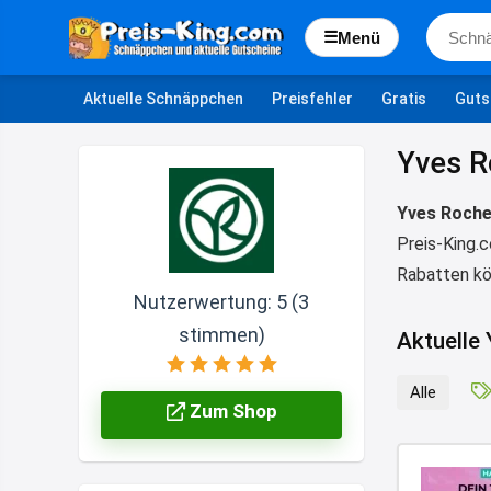
☰
Menü
Aktuelle Schnäppchen
Preisfehler
Gratis
Guts
Yves R
Yves Roche
Preis-King.
Rabatten kö
Nutzerwertung:
5
(
3
stimmen)
Aktuelle
Alle
Zum Shop