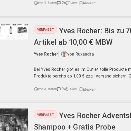
0
vor 3 Jahren
Teilen
Yves Rocher: Bis zu 7
VERPASST
Artikel ab 10,00 € MBW
Yves Rocher
von Ruxandra
Bei Yves Rocher gibt es im Outlet tolle Produkte mi
Produkte bereits ab 1,00 € zzgl. Versand sichern. G 
0
vor 4 Jahren
Teilen
Yves Rocher Advents
VERPASST
Shampoo + Gratis Probe