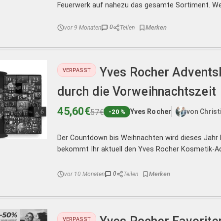
Feuerwerk auf nahezu das gesamte Sortiment. Wer
0
vor 9 Monaten
Teilen
Yves Rocher Advents
VERPASST
durch die Vorweihnachtszeit
45,60€
57€
Yves Rocher
von Chris
-20 %
Der Countdown bis Weihnachten wird dieses Jahr 
bekommt Ihr aktuell den Yves Rocher Kosmetik-Adv
0
vor 10 Monaten
Teilen
VERPASST