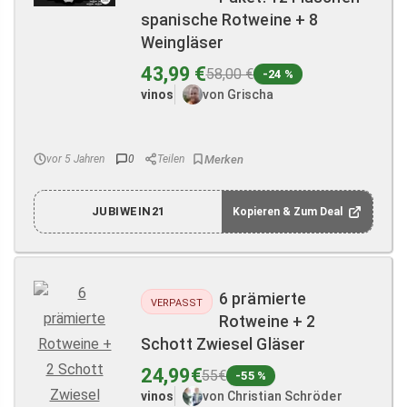
spanische Rotweine + 8
Weingläser
43,99 €
58,00 €
-24 %
vinos
von Grischa
vor 5 Jahren
0
Teilen
JUBIWEIN21
Kopieren & Zum Deal
6 prämierte
VERPASST
Rotweine + 2
Schott Zwiesel Gläser
24,99€
55€
-55 %
vinos
von Christian Schröder