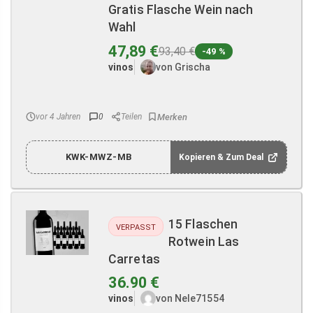
Gratis Flasche Wein nach
Wahl
47,89 €
93,40 €
-49 %
vinos
von Grischa
vor 4 Jahren
0
Teilen
KWK-MWZ-MB
Kopieren & Zum Deal
15 Flaschen
VERPASST
Rotwein Las
Carretas
36.90 €
vinos
von Nele71554