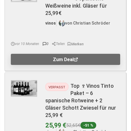
Weißweine inkl. Gläser für
25,99€
vinos
von Christian Schröder
vor 10 Monaten
0
Teilen
Zum Deal
Top 🍷Vinos Tinto
VERPASST
Paket – 6
spanische Rotweine + 2
Gläser Schott Zwiesel für nur
25,99 €
25,99 €
52,65€
-51 %