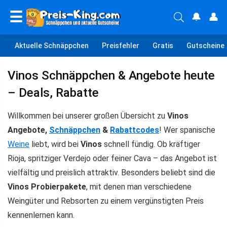
☰
🔔
👤
Aktuelle Schnäppchen
Preisfehler
Gratis
Gutscheine
Vinos Schnäppchen & Angebote heute
– Deals, Rabatte
Willkommen bei unserer großen Übersicht zu
Vinos
Angebote,
Schnäppchen
&
Rabattcodes
! Wer spanische
Weine
liebt, wird bei
Vinos
schnell fündig. Ob kräftiger
Rioja, spritziger Verdejo oder feiner Cava – das Angebot ist
vielfältig und preislich attraktiv. Besonders beliebt sind die
Vinos Probierpakete
, mit denen man verschiedene
Weingüter und Rebsorten zu einem vergünstigten Preis
kennenlernen kann.