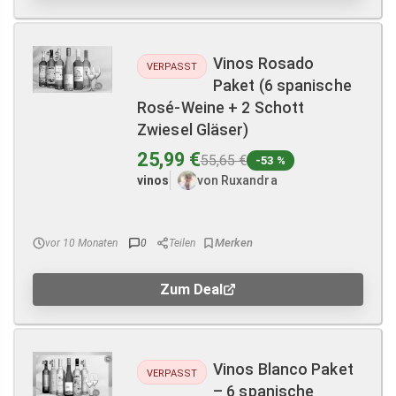
Vinos Rosado
VERPASST
Paket (6 spanische
Rosé-Weine + 2 Schott
Zwiesel Gläser)
25,99 €
55,65 €
-53 %
vinos
von Ruxandra
vor 10 Monaten
0
Teilen
Zum Deal
Vinos Blanco Paket
VERPASST
– 6 spanische