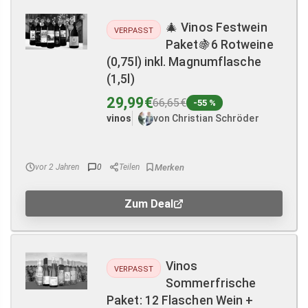
🎄 Vinos Festwein
VERPASST
Paket🍇6 Rotweine
(0,75l) inkl. Magnumflasche
(1,5l)
29,99€
66,65€
-55 %
vinos
von Christian Schröder
vor 2 Jahren
0
Teilen
Zum Deal
Vinos
VERPASST
Sommerfrische
Paket: 12 Flaschen Wein +