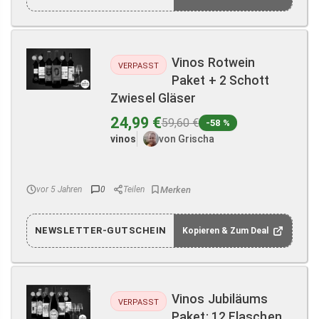
Vinos Rotwein
VERPASST
Paket + 2 Schott
Zwiesel Gläser
24,99 €
59,60 €
-58 %
vinos
von Grischa
vor 5 Jahren
0
Teilen
NEWSLETTER-GUTSCHEIN
Kopieren & Zum Deal
Vinos Jubiläums
VERPASST
Paket: 12 Flaschen