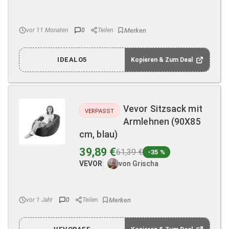
vor 11 Monaten
0
Teilen
IDEALO5
Kopieren & Zum Deal
Vevor Sitzsack mit
VERPASST
Armlehnen (90X85
cm, blau)
39,89 €
61,39 €
-35 %
VEVOR
von Grischa
vor 1 Jahr
0
Teilen