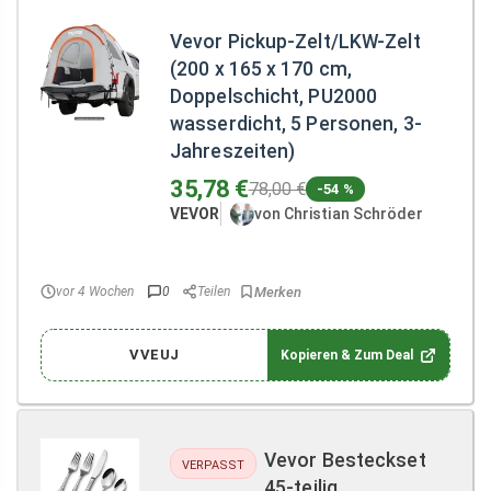
Vevor Pickup-Zelt/LKW-Zelt
(200 x 165 x 170 cm,
Doppelschicht, PU2000
wasserdicht, 5 Personen, 3-
Jahreszeiten)
35,78 €
78,00 €
-54 %
VEVOR
von Christian Schröder
vor 4 Wochen
0
Teilen
VVEUJ
Kopieren & Zum Deal
Vevor Besteckset
VERPASST
45-teilig