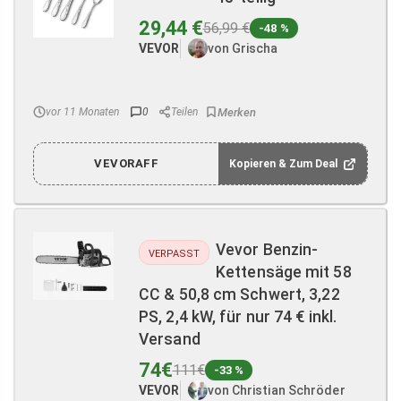
29,44 €
56,99 €
-48 %
VEVOR
von Grischa
vor 11 Monaten
0
Teilen
VEVORAFF
Kopieren & Zum Deal
Vevor Benzin-
VERPASST
Kettensäge mit 58
CC & 50,8 cm Schwert, 3,22
PS, 2,4 kW, für nur 74 € inkl.
Versand
74€
111€
-33 %
VEVOR
von Christian Schröder